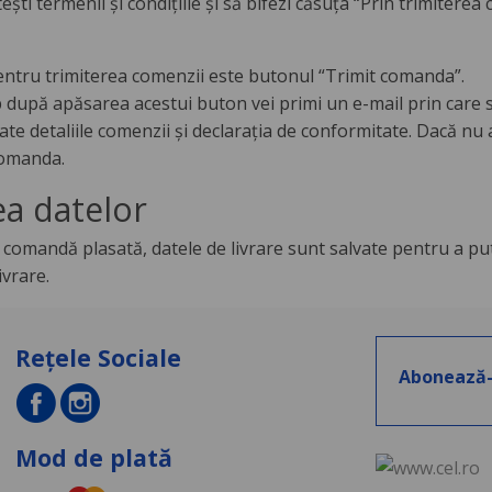
tești termenii și condițiile și să bifezi căsuța “Prin trimiterea
pentru trimiterea comenzii este butonul “Trimit comanda”.
p după apăsarea acestui buton vei primi un e-mail prin care 
ate detaliile comenzii şi declaraţia de conformitate. Dacă nu
comanda.
ea datelor
comandă plasată, datele de livrare sunt salvate pentru a pute
ivrare.
Rețele Sociale
Abonează-
Mod de plată