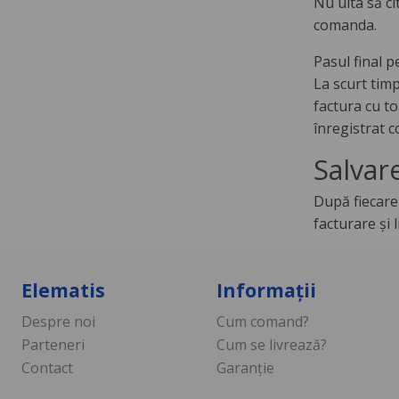
Nu uita să ci
comanda.
Pasul final 
La scurt tim
factura cu to
înregistrat 
Salvar
După fiecare 
facturare şi l
Elematis
Informații
Despre noi
Cum comand?
Parteneri
Cum se livrează?
Contact
Garanție