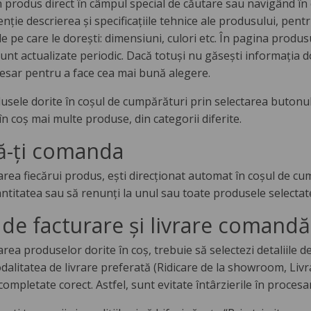
 produs direct în câmpul special de căutare sau navigând în c
enţie descrierea şi specificaţiile tehnice ale produsului, pe
ile pe care le doreşti: dimensiuni, culori etc. În pagina produ
nt actualizate periodic. Dacă totuşi nu găseşti informaţia do
esar pentru a face cea mai bună alegere.
sele dorite în coșul de cumpărături prin selectarea butonu
n coș mai multe produse, din categorii diferite.
că-ți comanda
a fiecărui produs, ești direcționat automat în coșul de cumpă
antitatea sau să renunți la unul sau toate produsele selectat
i de facturare și livrare comandă
ea produselor dorite în coș, trebuie să selectezi detaliile d
dalitatea de livrare preferată (Ridicare de la showroom, Livra
 completate corect. Astfel, sunt evitate întârzierile în procesa