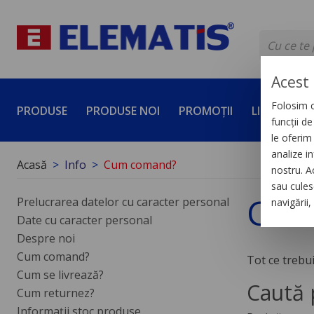
Acest 
Folosim c
PRODUSE
PRODUSE NOI
PROMOȚII
LICHIDĂRI 
funcții d
le oferim 
analize in
Acasă
Info
Cum comand?
nostru. A
sau culese
Cum
Prelucrarea datelor cu caracter personal
navigării
Date cu caracter personal
Despre noi
Cum comand?
Tot ce trebui
Cum se livrează?
Caută 
Cum returnez?
Informații stoc produse