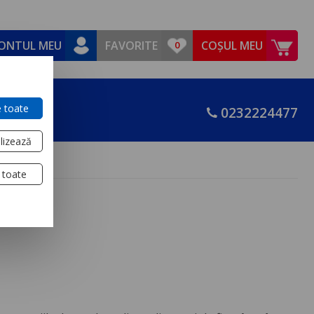
ONTUL MEU
FAVORITE
COȘUL MEU
 toate
0232224477
lizează
 toate