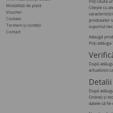
Poți căuta un
Modalități de plată
Citeşte cu at
Voucher
caracteristic
Cookies
produselor su
Termeni și condiții
suportul nec
Contact
Adaugă produ
Poți adăuga î
Verifi
După adăugare
actualizezi c
Detali
După adăugar
Online) și mo
datele să fie