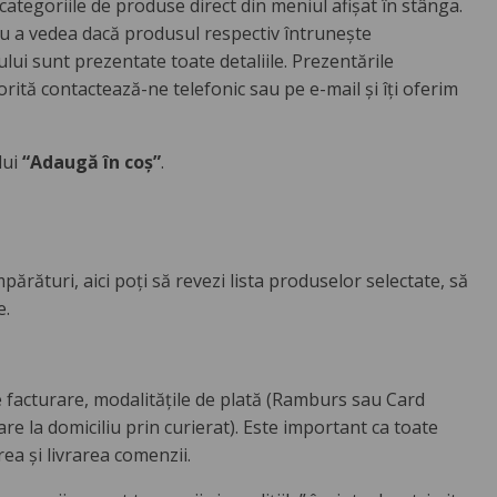
ategoriile de produse direct din meniul afișat în stânga.
ntru a vedea dacă produsul respectiv întruneşte
sului sunt prezentate toate detaliile. Prezentările
rită contactează-ne telefonic sau pe e-mail şi îţi oferim
lui
“Adaugă în coș”
.
rături, aici poți să revezi lista produselor selectate, să
e.
e facturare, modalitățile de plată (Ramburs sau Card
re la domiciliu prin curierat). Este important ca toate
rea şi livrarea comenzii.