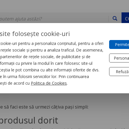
C
site folosește cookie-uri
ookie-uri pentru a personaliza conținutul, pentru a oferi
Permite
DE STOC
SERVICII
DEVINO PARTENER
CONTACT
e rețele sociale și pentru a analiza traficul. De asemenea,
partenerilor de rețele sociale, de publicitate și de
Persona
formații cu privire la modul în care folosesc site-ul
ceștia le pot combina cu alte informații oferite de dvs.
Refuză
 în urma folosirii serviciilor lor. Prin continuarea
 comand?
, ești de acord cu
Politica de Cookies
.
e să faci este să urmezi câțiva pași simpli:
produsul dorit