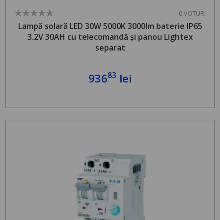
0 VOTURI
Lampă solară LED 30W 5000K 3000lm baterie IP65
3.2V 30AH cu telecomandă și panou Lightex
separat
83
936
lei