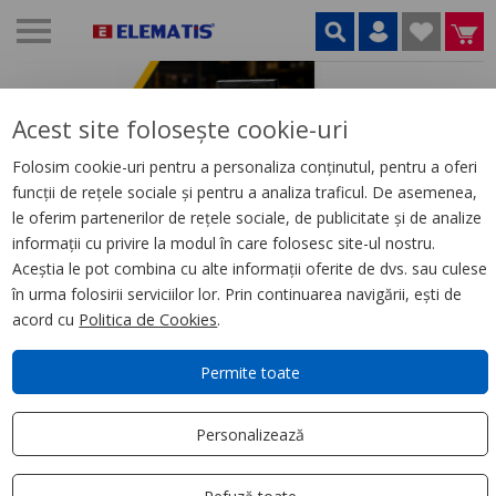
Acest site folosește cookie-uri
Folosim cookie-uri pentru a personaliza conținutul, pentru a oferi
funcții de rețele sociale și pentru a analiza traficul. De asemenea,
le oferim partenerilor de rețele sociale, de publicitate și de analize
informații cu privire la modul în care folosesc site-ul nostru.
Aceștia le pot combina cu alte informații oferite de dvs. sau culese
în urma folosirii serviciilor lor. Prin continuarea navigării, ești de
acord cu
Politica de Cookies
.
Permite toate
GAMĂ
LIVRARE
SUPORT
GARANȚIA
Personalizează
VARIATĂ
ORIUNDE
CLIENȚI
CALITĂȚII