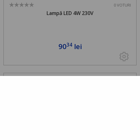
0 VOTURI
Lampă LED 4W 230V
34
90
lei