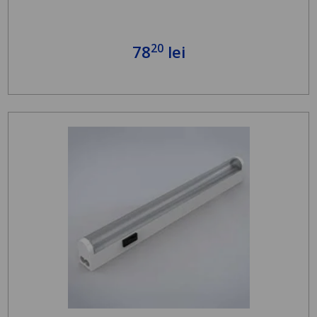
20
78
lei