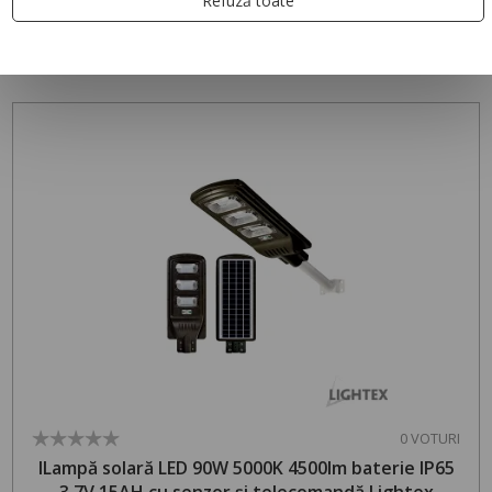
Refuză toate
PRODUSE RECOMANDATE
0 VOTURI
lLampă solară LED 90W 5000K 4500lm baterie IP65
3.7V 15AH cu senzor și telecomandă Lightex