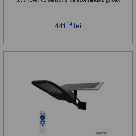
14
441
lei