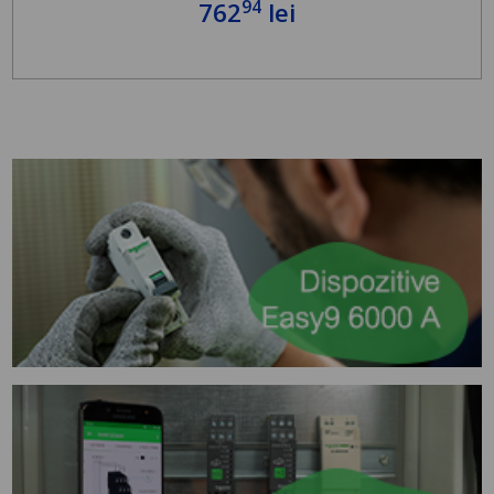
94
762
lei