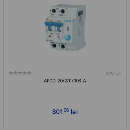
0 VOTURI
AFDD-20/2/C/003-A
06
801
lei