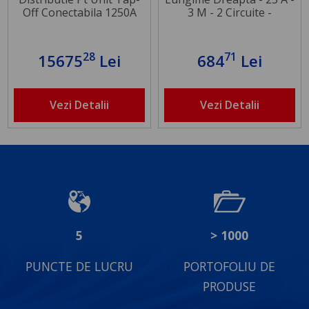
Off Conectabila 1250A
3 M - 2 Circuite -
3L+N+Per 2M
3L+N+Pe - Alb
28
71
15675
Lei
684
Lei
Vezi Detalii
Vezi Detalii
5
> 1000
PUNCTE DE LUCRU
PORTOFOLIU DE
PRODUSE