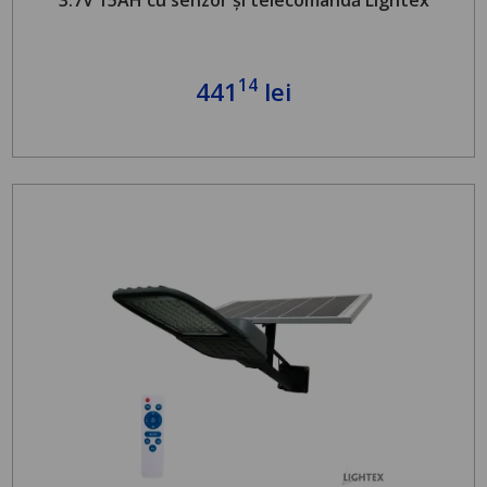
14
441
lei