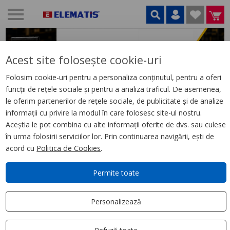
Acest site folosește cookie-uri
Folosim cookie-uri pentru a personaliza conținutul, pentru a oferi
funcții de rețele sociale și pentru a analiza traficul. De asemenea,
le oferim partenerilor de rețele sociale, de publicitate și de analize
informații cu privire la modul în care folosesc site-ul nostru.
Aceștia le pot combina cu alte informații oferite de dvs. sau culese
în urma folosirii serviciilor lor. Prin continuarea navigării, ești de
acord cu
Politica de Cookies
.
Permite toate
GAMĂ
LIVRARE
SUPORT
GARANȚIA
Personalizează
VARIATĂ
ORIUNDE
CLIENȚI
CALITĂȚII