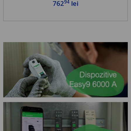
94
762
lei