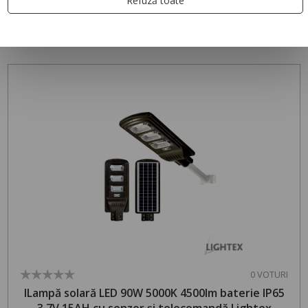
Refuză toate
PRODUSE RECOMANDATE
0 VOTURI
lLampă solară LED 90W 5000K 4500lm baterie IP65
3.7V 15AH cu senzor și telecomandă Lightex