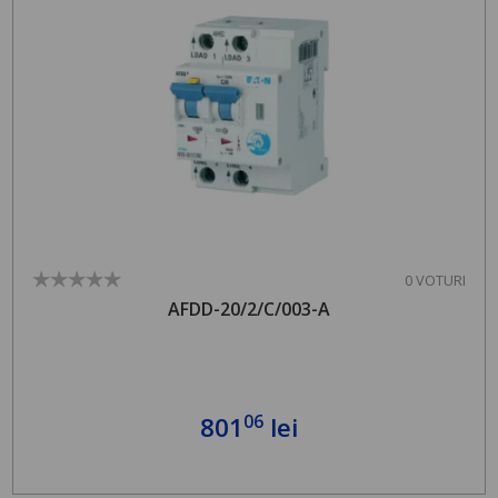
0 VOTURI
AFDD-20/2/C/003-A
06
801
lei