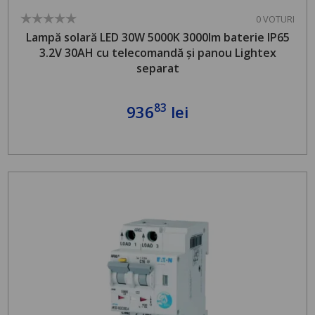
0 VOTURI
Lampă solară LED 30W 5000K 3000lm baterie IP65
3.2V 30AH cu telecomandă și panou Lightex
separat
83
936
lei