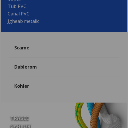
Tub PVC
Canal PVC
Jgheab metalic
Scame
Dablerom
Kohler
TRASEE
CABLURI