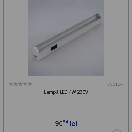
0 VOTURI
Lampă LED 4W 230V
34
90
lei