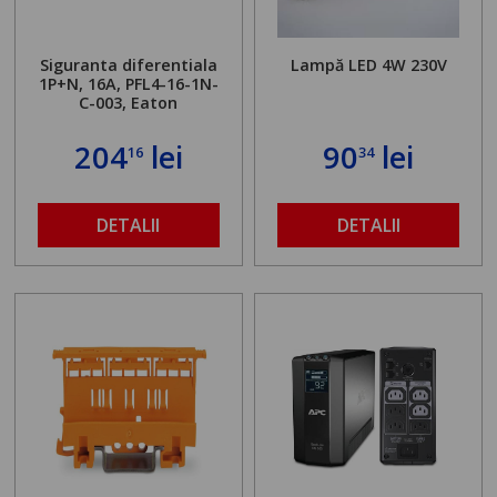
Siguranta diferentiala
Lampă LED 4W 230V
1P+N, 16A, PFL4-16-1N-
C-003, Eaton
204
lei
90
lei
16
34
DETALII
DETALII