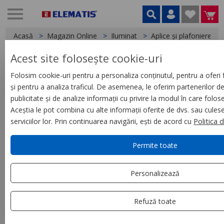
Acasă
Magazin Online
Iluminat
Aplice și plafoniere
Acest site folosește cookie-uri
< Aplice și plafoniere
Folosim cookie-uri pentru a personaliza conținutul, pentru a oferi f
și pentru a analiza traficul. De asemenea, le oferim partenerilor de
Panou LED incastrat,
publicitate și de analize informații cu privire la modul în care folos
Armstrong, 600x300mm, 16W,
Aceștia le pot combina cu alte informații oferite de dvs. sau culese
220V, 4000K
serviciilor lor. Prin continuarea navigării, ești de acord cu
Politica 
Permite toate
Personalizează
Refuză toate