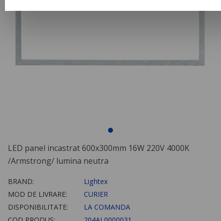
LED panel incastrat 600x300mm 16W 220V 4000K
/Armstrong/ lumina neutra
BRAND:
Lightex
MOD DE LIVRARE:
CURIER
DISPONIBILITATE:
LA COMANDA
COD PRODUS:
204AL0000031