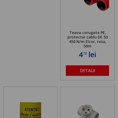
Teava corugata PE,
protectie cablu DE 50
450 N/m Elcor, rosu,
50m
4
lei
72
DETALII