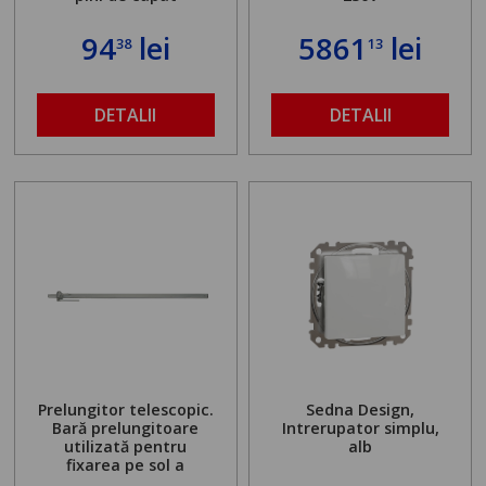
94
lei
5861
lei
38
13
DETALII
DETALII
Prelungitor telescopic.
Sedna Design,
Bară prelungitoare
Intrerupator simplu,
utilizată pentru
alb
fixarea pe sol a
standului mașinii de