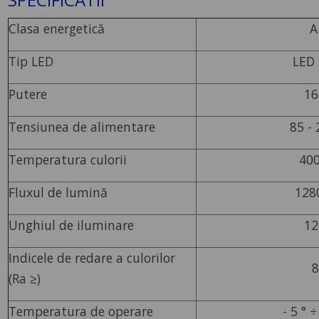
Clasa energetică
A
Tip LED
LED
Putere
16
Tensiunea de alimentare
85 - 
Temperatura culorii
400
Fluxul de lumină
128
Unghiul de iluminare
12
Indicele de redare a culorilor
8
(Ra ≥)
Temperatura de operare
- 5 ° ÷