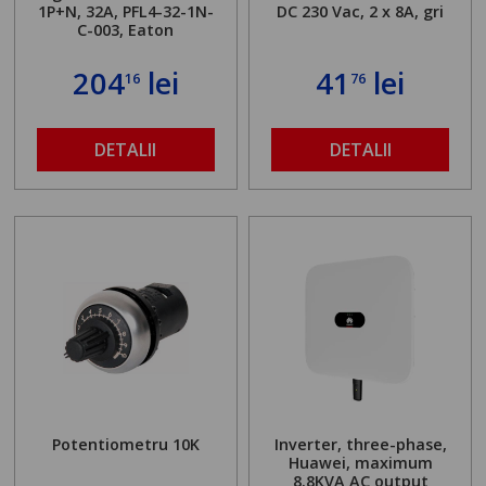
1P+N, 32A, PFL4-32-1N-
DC 230 Vac, 2 x 8A, gri
C-003, Eaton
204
lei
41
lei
16
76
DETALII
DETALII
Potentiometru 10K
Inverter, three-phase,
Huawei, maximum
8.8KVA AC output