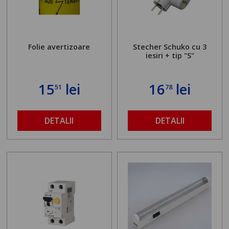
Folie avertizoare
Stecher Schuko cu 3
iesiri + tip "S"
15
lei
16
lei
51
78
DETALII
DETALII