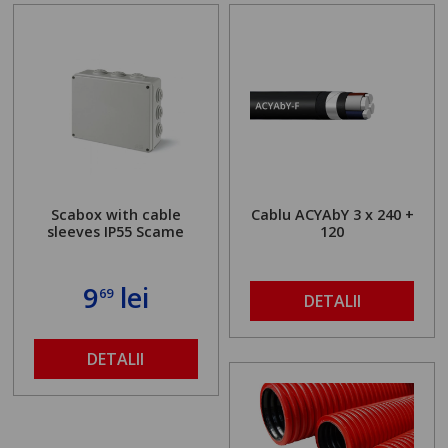
Scabox with cable
Cablu ACYAbY 3 x 240 +
sleeves IP55 Scame
120
9
lei
69
DETALII
DETALII