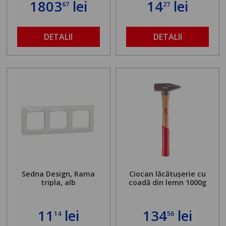
1803
lei
14
lei
67
27
găurit în locul
buloanelor de
ancorare. Greutate
maximă admisă de 500
DETALII
DETALII
kg și înălțime reglabilă
de la 1,8 la 2,9 m
Sedna Design, Rama
Ciocan lăcătușerie cu
tripla, alb
coadă din lemn 1000g
11
lei
134
lei
14
56