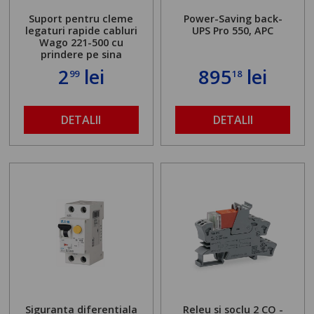
Suport pentru cleme
Power-Saving back-
legaturi rapide cabluri
UPS Pro 550, APC
Wago 221-500 cu
prindere pe sina
2
lei
895
lei
99
18
DETALII
DETALII
Siguranta diferentiala
Releu si soclu 2 CO -