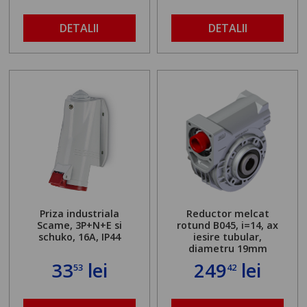
DETALII
DETALII
Priza industriala
Reductor melcat
Scame, 3P+N+E si
rotund B045, i=14, ax
schuko, 16A, IP44
iesire tubular,
diametru 19mm
33
lei
249
lei
53
42