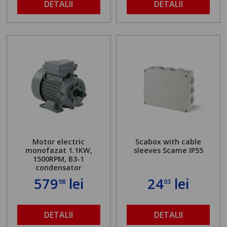
DETALII
DETALII
Motor electric
Scabox with cable
monofazat 1.1KW,
sleeves Scame IP55
1500RPM, B3-1
condensator
579
lei
24
lei
98
03
DETALII
DETALII