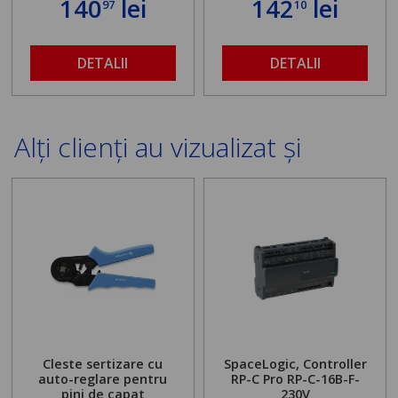
140
lei
142
lei
97
10
DETALII
DETALII
Alți clienți au vizualizat și
Cleste sertizare cu
SpaceLogic, Controller
auto-reglare pentru
RP-C Pro RP-C-16B-F-
pini de capat
230V