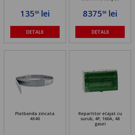
135
lei
8375
lei
88
86
DETALII
DETALII
Platbanda zincata
Repartitor etajat cu
4X40
surub, 4P, 160A, 48
gauri