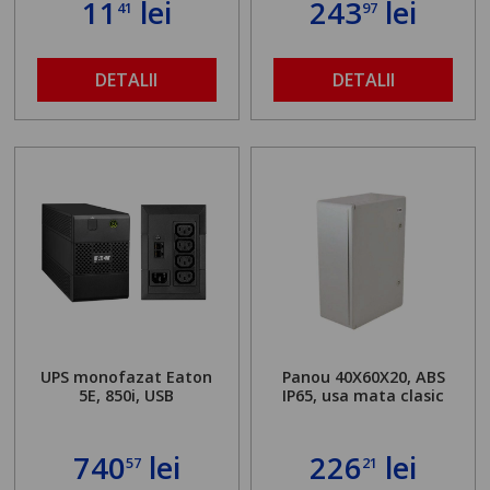
11
lei
243
lei
41
97
DETALII
DETALII
UPS monofazat Eaton
Panou 40X60X20, ABS
5E, 850i, USB
IP65, usa mata clasic
740
lei
226
lei
57
21