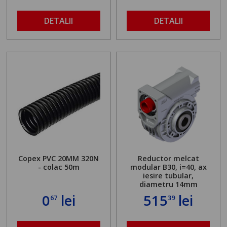
DETALII
DETALII
Copex PVC 20MM 320N
Reductor melcat
- colac 50m
modular B30, i=40, ax
iesire tubular,
diametru 14mm
0
lei
515
lei
67
39