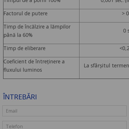
Factorul de putere
> 0
Timp de încălzire a lămpilor
0 
până la 60%
Timp de eliberare
<0,2
Coeficient de întreținere a
La sfârșitul terme
fluxului luminos
ÎNTREBĂRI