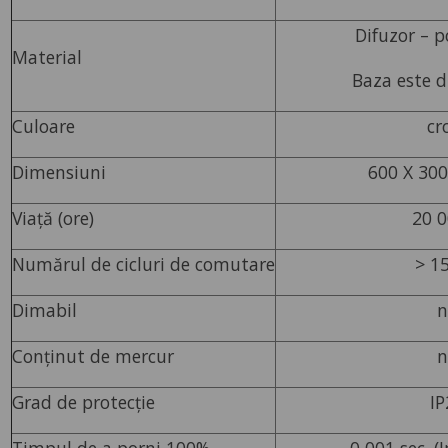
Difuzor – p
Material
Baza este d
Culoare
cr
Dimensiuni
600 X 30
Viață (ore)
20 0
Numărul de cicluri de comutare
> 1
Dimabil
n
Conținut de mercur
n
Grad de protecție
IP
Timpul de a porni 100%
0,001 sec. (