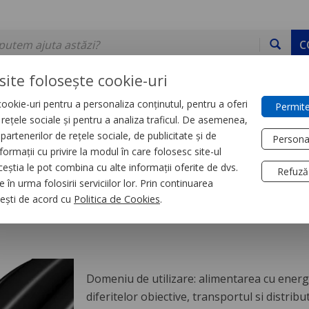
C
site folosește cookie-uri
ookie-uri pentru a personaliza conținutul, pentru a oferi
Permite
DE STOC
SERVICII
DEVINO PARTENER
CONTACT
e rețele sociale și pentru a analiza traficul. De asemenea,
partenerilor de rețele sociale, de publicitate și de
Persona
formații cu privire la modul în care folosesc site-ul
e
ceștia le pot combina cu alte informații oferite de dvs.
Refuză
 în urma folosirii serviciilor lor. Prin continuarea
-AL 3X50
, ești de acord cu
Politica de Cookies
.
Domeniu de utilizare: alimentarea cu energi
diferitelor obiective, transportul si distribu