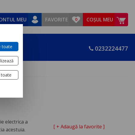
ONTUL MEU
FAVORITE
COȘUL MEU
 toate
0232224477
lizează
 toate
e electrica a
[ + Adaugă la favorite ]
tia acestuia.