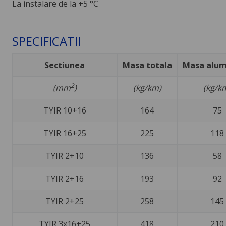
La instalare de la +5 °C
SPECIFICATII
Sectiunea
Masa totala
Masa alumi
2
(mm
)
(kg/km)
(kg/k
TYIR 10+16
164
75
TYIR 16+25
225
118
TYIR 2+10
136
58
TYIR 2+16
193
92
TYIR 2+25
258
145
TYIR 3x16+25
418
210