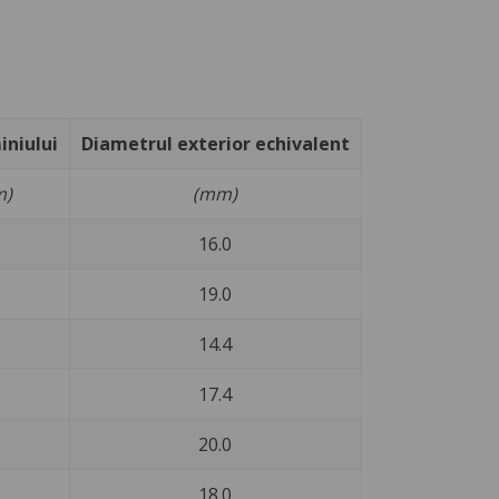
niului
Diametrul exterior echivalent
m)
(mm)
16.0
19.0
14.4
17.4
20.0
18.0