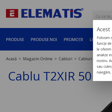
Acest 
Folosim c
PRODUSE
PRODUSE NOI
PROMOȚII
LICHIDĂRI 
funcții d
le oferim 
analize in
Acasă
Magazin Online
Cabluri
Cabluri de energi
nostru. A
sau culese
Cablu T2XIR 50 OL
navigării