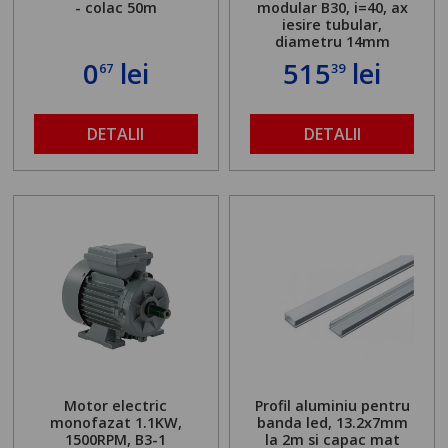
- colac 50m
modular B30, i=40, ax
iesire tubular,
diametru 14mm
0
lei
515
lei
67
39
DETALII
DETALII
Motor electric
Profil aluminiu pentru
monofazat 1.1KW,
banda led, 13.2x7mm
1500RPM, B3-1
la 2m si capac mat