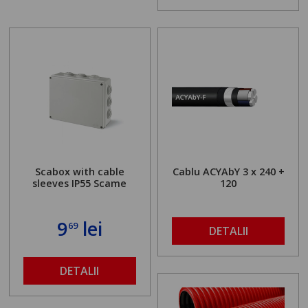
Scabox with cable
Cablu ACYAbY 3 x 240 +
sleeves IP55 Scame
120
9
lei
69
DETALII
DETALII