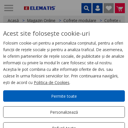
Acasă
Magazin Online
Cofrete modulare
Cofrete cu m
Acest site folosește cookie-uri
< Cofrete cu montaj incastrat
Folosim cookie-uri pentru a personaliza conținutul, pentru a oferi
funcții de rețele sociale și pentru a analiza traficul. De asemenea,
Cofret cu montaj incastrat, 24
le oferim partenerilor de rețele sociale, de publicitate și de analize
module, 2 borniere, usa
informații cu privire la modul în care folosesc site-ul nostru.
transparenta
Aceștia le pot combina cu alte informații oferite de dvs. sau
culese în urma folosirii serviciilor lor. Prin continuarea navigării,
ești de acord cu
Politica de Cookies
.
Permite toate
Personalizează