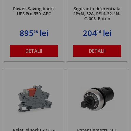
Power-Saving back-
Siguranta diferentiala
UPS Pro 550, APC
1P+N, 32A, PFL4-32-1N-
C-003, Eaton
895
lei
204
lei
18
16
DETALII
DETALII
Releu si soclu 2 CO -
Potentiometru 10K