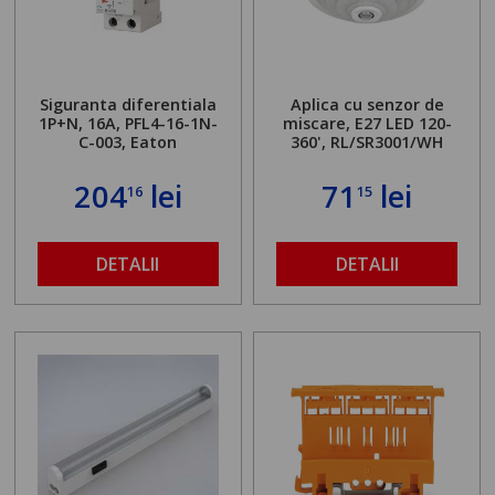
Siguranta diferentiala
Aplica cu senzor de
1P+N, 16A, PFL4-16-1N-
miscare, E27 LED 120-
C-003, Eaton
360', RL/SR3001/WH
204
lei
71
lei
16
15
DETALII
DETALII