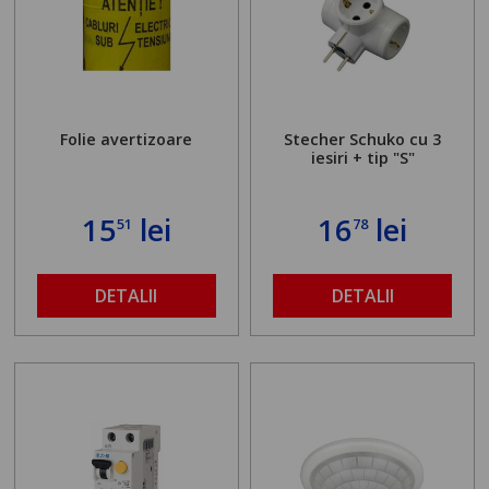
Folie avertizoare
Stecher Schuko cu 3
iesiri + tip "S"
15
lei
16
lei
51
78
DETALII
DETALII