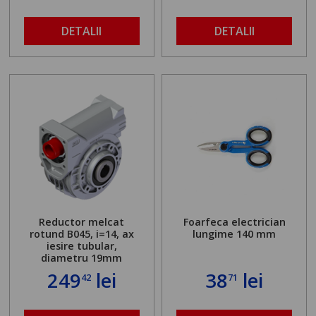
DETALII
DETALII
Reductor melcat
Foarfeca electrician
rotund B045, i=14, ax
lungime 140 mm
iesire tubular,
diametru 19mm
249
lei
38
lei
42
71