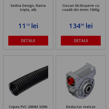
Sedna Design, Rama
Ciocan lăcătușerie cu
tripla, alb
coadă din lemn 1000g
11
lei
134
lei
14
56
DETALII
DETALII
Copex PVC 20MM 320N
Reductor melcat