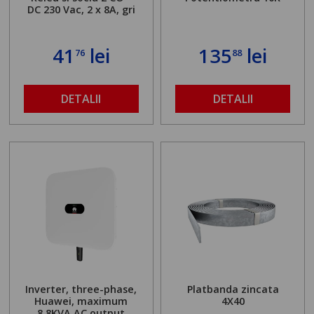
DC 230 Vac, 2 x 8A, gri
41
lei
135
lei
76
88
DETALII
DETALII
Inverter, three-phase,
Platbanda zincata
Huawei, maximum
4X40
8.8KVA AC output