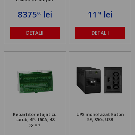
8375
lei
11
lei
86
41
DETALII
DETALII
Repartitor etajat cu
UPS monofazat Eaton
surub, 4P, 160A, 48
5E, 850i, USB
gauri