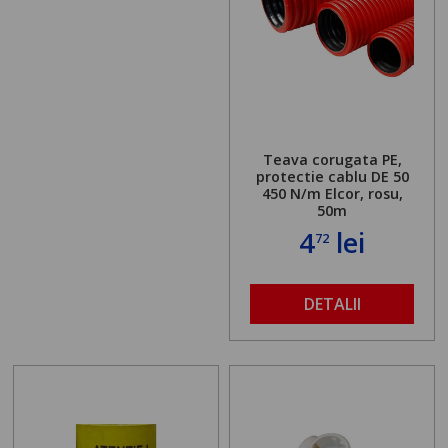
Teava corugata PE,
protectie cablu DE 50
450 N/m Elcor, rosu,
50m
4
lei
72
DETALII