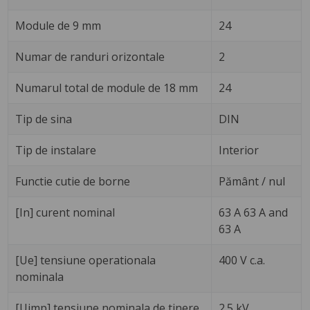
Module de 9 mm
24
Numar de randuri orizontale
2
Numarul total de module de 18 mm
24
Tip de sina
DIN
Tip de instalare
Interior
Functie cutie de borne
Pământ / nul
[In] curent nominal
63 A 63 A and
63 A
[Ue] tensiune operationala
400 V c.a.
nominala
[Uimp] tensiune nominala de tinere
2.5 kV