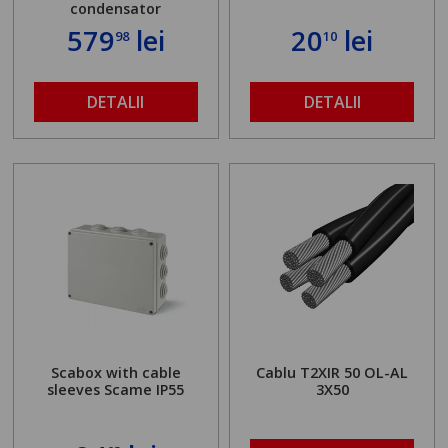
condensator
579
lei
20
lei
98
10
DETALII
DETALII
Scabox with cable
Cablu T2XIR 50 OL-AL
sleeves Scame IP55
3X50