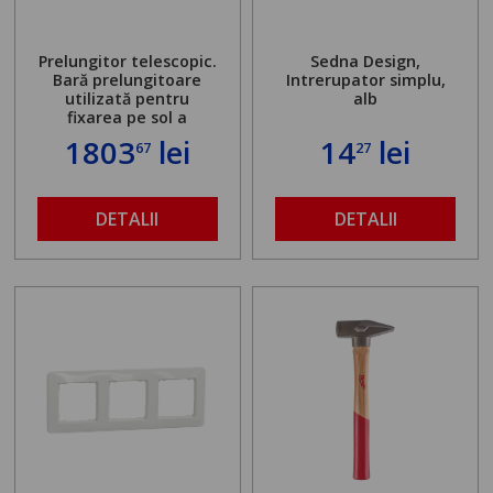
Prelungitor telescopic.
Sedna Design,
Bară prelungitoare
Intrerupator simplu,
utilizată pentru
alb
fixarea pe sol a
standului mașinii de
1803
lei
14
lei
67
27
găurit în locul
buloanelor de
ancorare. Greutate
maximă admisă de 500
DETALII
DETALII
kg și înălțime reglabilă
de la 1,8 la 2,9 m