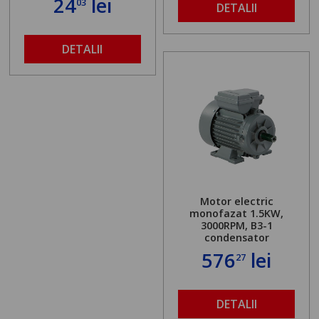
24
lei
03
DETALII
DETALII
Motor electric
monofazat 1.5KW,
3000RPM, B3-1
condensator
576
lei
27
DETALII