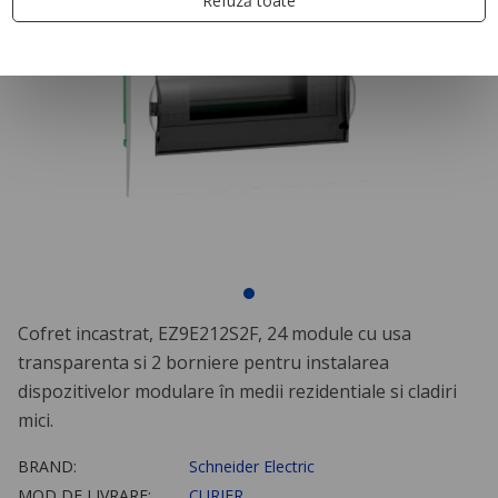
Refuză toate
Cofret incastrat, EZ9E212S2F, 24 module cu usa
transparenta si 2 borniere pentru instalarea
dispozitivelor modulare în medii rezidentiale si cladiri
mici.
BRAND:
Schneider Electric
MOD DE LIVRARE:
CURIER