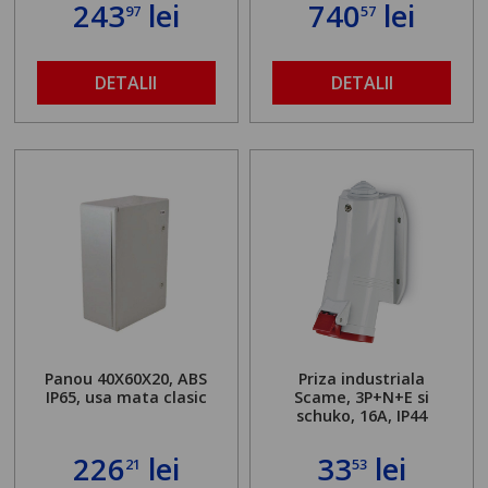
243
lei
740
lei
97
57
DETALII
DETALII
Panou 40X60X20, ABS
Priza industriala
IP65, usa mata clasic
Scame, 3P+N+E si
schuko, 16A, IP44
226
lei
33
lei
21
53