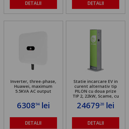
DETALII
DETALII
Inverter, three-phase,
Statie incarcare EV in
Huawei, maximum
curent alternativ tip
5.5KVA AC output
PILON cu doua prize
TIP 2, 22kW, Scame, cu
server local
6308
lei
24679
lei
94
20
DETALII
DETALII