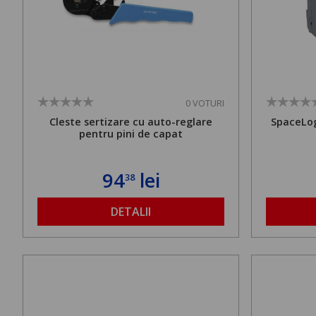
0 VOTURI
Cleste sertizare cu auto-reglare
SpaceLog
pentru pini de capat
94
lei
38
DETALII