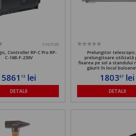
0 VOTURI
ic, Controller RP-C Pro RP-
Prelungitor telescopic
C-16B-F-230V
prelungitoare utilizată
fixarea pe sol a standului 
găurit în locul buloane
ancorare. Greutate maxi
5861
lei
1803
lei
13
67
de 500 kg și înălțime regla
1,8 la 2,9 m
DETALII
DETALII