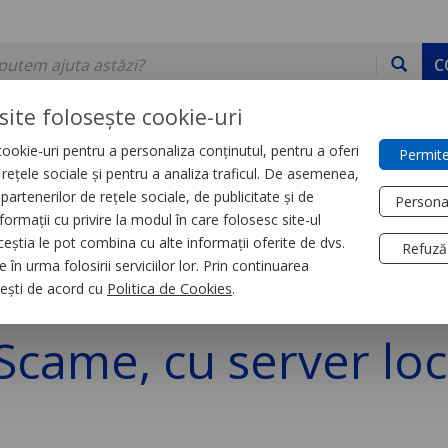
C
site folosește cookie-uri
ookie-uri pentru a personaliza conținutul, pentru a oferi
Permite
DE STOC
SERVICII
DEVINO PARTENER
CONTACT
e rețele sociale și pentru a analiza traficul. De asemenea,
partenerilor de rețele sociale, de publicitate și de
Persona
formații cu privire la modul în care folosesc site-ul
roduse
ceștia le pot combina cu alte informații oferite de dvs.
Refuză
 în urma folosirii serviciilor lor. Prin continuarea
V in curent alternati
, ești de acord cu
Politica de Cookies
.
 Scame, cu server loc