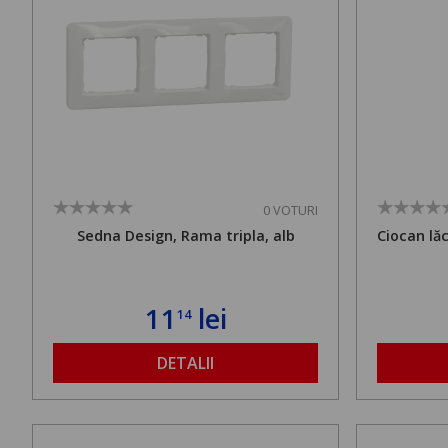
0 VOTURI
Sedna Design, Rama tripla, alb
Ciocan lă
11
lei
14
DETALII