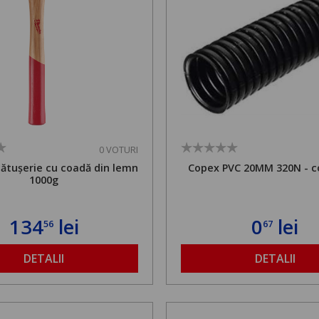
0 VOTURI
cătușerie cu coadă din lemn
Copex PVC 20MM 320N - c
1000g
134
lei
0
lei
56
67
DETALII
DETALII