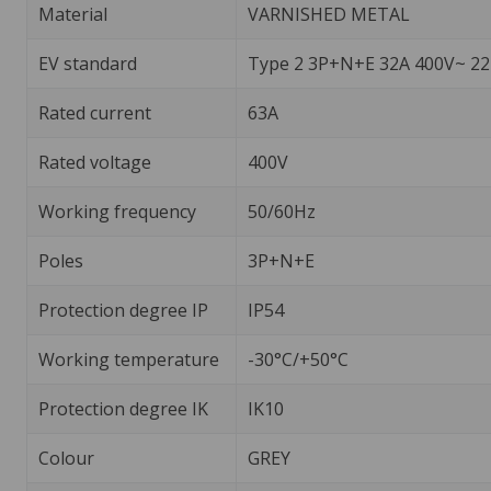
Material
VARNISHED METAL
EV standard
Type 2 3P+N+E 32A 400V~ 2
Rated current
63A
Rated voltage
400V
Working frequency
50/60Hz
Poles
3P+N+E
Protection degree IP
IP54
Working temperature
-30°C/+50°C
Protection degree IK
IK10
Colour
GREY