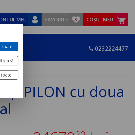
ONTUL MEU
FAVORITE
COȘUL MEU
 toate
0232224477
lizează
 toate
v tip PILON cu doua
al
20