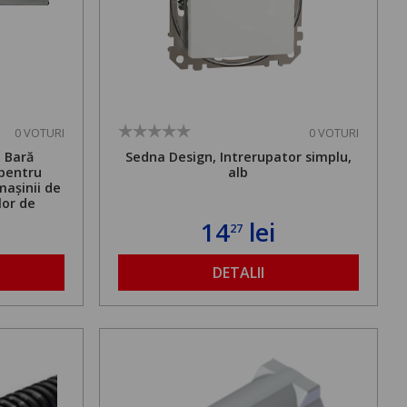
0 VOTURI
0 VOTURI
. Bară
Sedna Design, Intrerupator simplu,
 pentru
alb
mașinii de
lor de
mă admisă
14
lei
27
bilă de la
DETALII