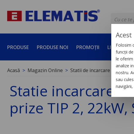
Acest 
Folosim c
PRODUSE
PRODUSE NOI
PROMOȚII
LICHIDĂRI 
funcții d
le oferim 
analize in
Acasă
Magazin Online
Statii de incarcare auto
P
nostru. A
sau culese
Statie incarcare E
navigării
prize TIP 2, 22kW,