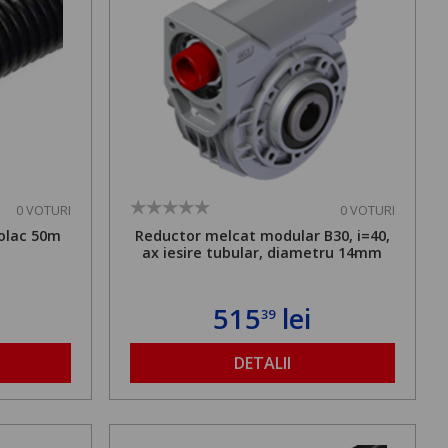
0 VOTURI
0 VOTURI
olac 50m
Reductor melcat modular B30, i=40,
ax iesire tubular, diametru 14mm
515
lei
39
DETALII