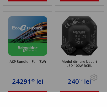
ASP Bundle - Full (SW)
Modul dimare becuri
LED 100W RCRL
24291
lei
240
lei
65
14
DETALII
DETALII