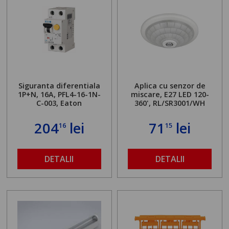
Siguranta diferentiala
Aplica cu senzor de
1P+N, 16A, PFL4-16-1N-
miscare, E27 LED 120-
C-003, Eaton
360', RL/SR3001/WH
204
lei
71
lei
16
15
DETALII
DETALII