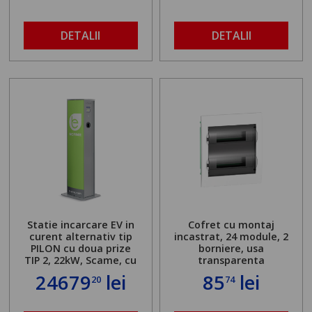
DETALII
DETALII
Statie incarcare EV in
Cofret cu montaj
curent alternativ tip
incastrat, 24 module, 2
PILON cu doua prize
borniere, usa
TIP 2, 22kW, Scame, cu
transparenta
server local
24679
lei
85
lei
20
74