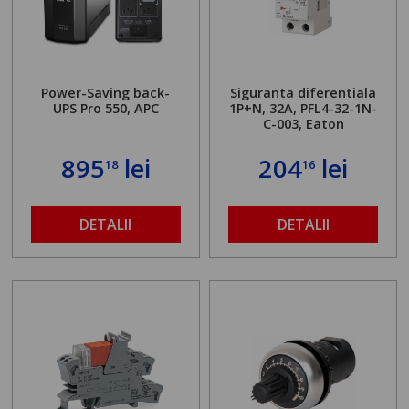
Power-Saving back-
Siguranta diferentiala
UPS Pro 550, APC
1P+N, 32A, PFL4-32-1N-
C-003, Eaton
895
lei
204
lei
18
16
DETALII
DETALII