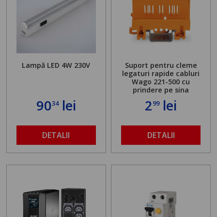
Lampă LED 4W 230V
Suport pentru cleme
legaturi rapide cabluri
Wago 221-500 cu
prindere pe sina
90
lei
2
lei
34
99
DETALII
DETALII