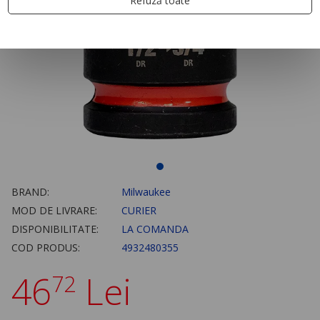
Refuză toate
BRAND:
Milwaukee
MOD DE LIVRARE:
CURIER
DISPONIBILITATE:
LA COMANDA
COD PRODUS:
4932480355
46
Lei
72