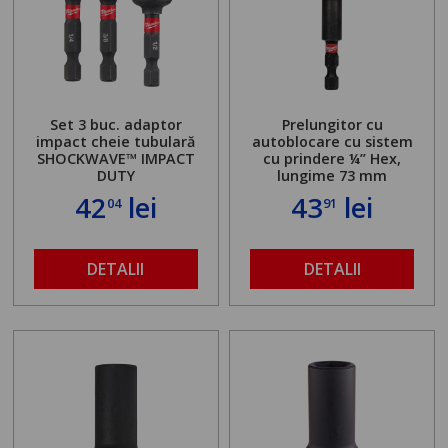
Set 3 buc. adaptor
Prelungitor cu
impact cheie tubulară
autoblocare cu sistem
SHOCKWAVE™ IMPACT
cu prindere ¼” Hex,
DUTY
lungime 73 mm
42
lei
43
lei
04
91
DETALII
DETALII