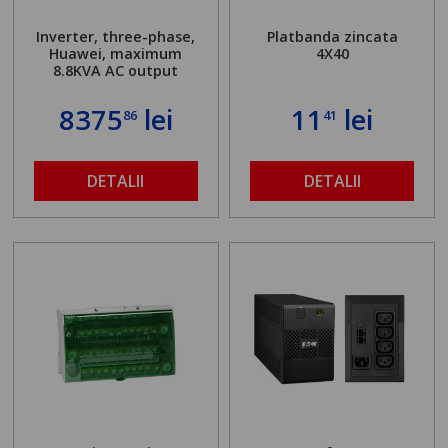
Inverter, three-phase,
Platbanda zincata
Huawei, maximum
4X40
8.8KVA AC output
8375
lei
11
lei
86
41
DETALII
DETALII