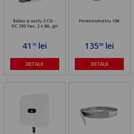
Releu si soclu 2 CO -
Potentiometru 10K
DC 230 Vac, 2 x 8A, gri
41
lei
135
lei
76
88
DETALII
DETALII