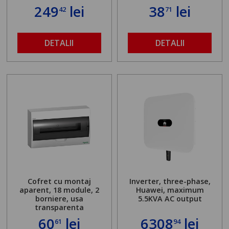
249
lei
38
lei
42
71
DETALII
DETALII
Cofret cu montaj
Inverter, three-phase,
aparent, 18 module, 2
Huawei, maximum
borniere, usa
5.5KVA AC output
transparenta
60
lei
6308
lei
61
94