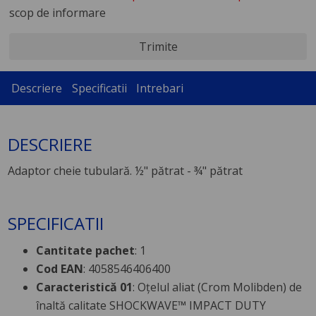
scop de informare
Trimite
Descriere
Specificatii
Intrebari
DESCRIERE
Adaptor cheie tubulară. ½" pătrat - ¾" pătrat
SPECIFICATII
Cantitate pachet
: 1
Cod EAN
: 4058546406400
Caracteristică 01
: Oțelul aliat (Crom Molibden) de
înaltă calitate SHOCKWAVE™ IMPACT DUTY