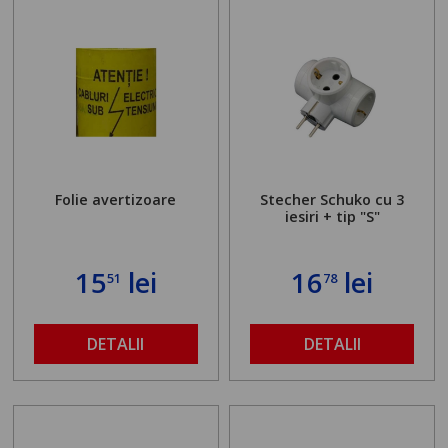
Folie avertizoare
Stecher Schuko cu 3
iesiri + tip "S"
15
lei
16
lei
51
78
DETALII
DETALII