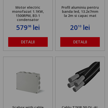
Motor electric
Profil aluminiu pentru
monofazat 1.1KW,
banda led, 13.2x7mm
1500RPM, B3-1
la 2m si capac mat
condensator
579
lei
20
lei
98
10
DETALII
DETALII
Scabox with cable
Cablu T2XIR 50 OL-AL