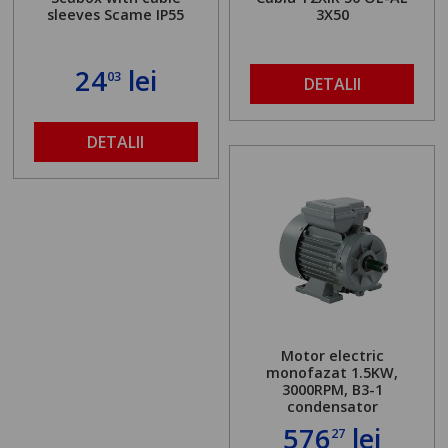
sleeves Scame IP55
3X50
24
lei
03
DETALII
DETALII
Motor electric
monofazat 1.5KW,
3000RPM, B3-1
condensator
576
lei
27