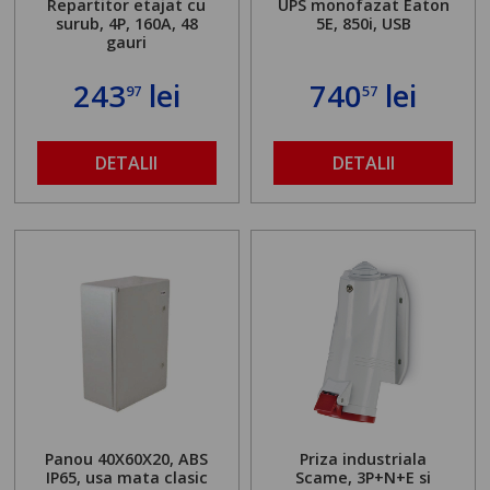
Repartitor etajat cu
UPS monofazat Eaton
surub, 4P, 160A, 48
5E, 850i, USB
gauri
243
lei
740
lei
97
57
DETALII
DETALII
Panou 40X60X20, ABS
Priza industriala
IP65, usa mata clasic
Scame, 3P+N+E si