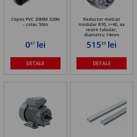
Copex PVC 20MM 320N
Reductor melcat
- colac 50m
modular B30, i=40, ax
iesire tubular,
diametru 14mm
0
lei
515
lei
67
39
DETALII
DETALII