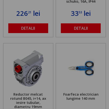
schuko, 16A, IP44
226
lei
33
lei
21
53
DETALII
DETALII
Reductor melcat
Foarfeca electrician
rotund B045, i=14, ax
lungime 140 mm
iesire tubular,
diametru 19mm