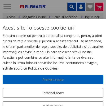
Acasă
Magazin Online
Scule si accesorii
Înșurubare și 
Acest site folosește cookie-uri
< Înșurubare și fixare
Folosim cookie-uri pentru a personaliza conținutul, pentru a oferi
funcții de rețele sociale și pentru a analiza traficul. De asemenea,
Adaptor cheie tubulară. ½"
le oferim partenerilor de rețele sociale, de publicitate și de analize
pătrat - ¾" pătrat
informații cu privire la modul în care folosesc site-ul nostru.
Aceștia le pot combina cu alte informații oferite de dvs. sau
culese în urma folosirii serviciilor lor. Prin continuarea navigării,
ești de acord cu
Politica de Cookies
.
Permite toate
Personalizează