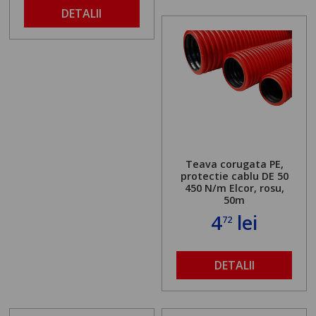
DETALII
Teava corugata PE,
protectie cablu DE 50
450 N/m Elcor, rosu,
50m
4
lei
72
DETALII