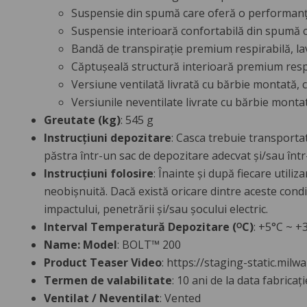
Suspensie din spumă care oferă o performanță
Suspensie interioară confortabilă din spumă c
Bandă de transpirație premium respirabilă, lava
Căptușeală structură interioară premium respira
Versiune ventilată livrată cu bărbie montată, c
Versiunile neventilate livrate cu bărbie montată
Greutate (kg)
: 545 g
Instrucțiuni depozitare
: Casca trebuie transportat
păstra într-un sac de depozitare adecvat și/sau înt
Instrucțiuni folosire
: Înainte și după fiecare utili
neobișnuită. Dacă există oricare dintre aceste condiț
impactului, penetrării și/sau șocului electric.
Interval Temperatură Depozitare (ᴼC)
: +5°C ~ +
Name: Model
: BOLT™ 200
Product Teaser Video
: https://staging-static.m
Termen de valabilitate
: 10 ani de la data fabricaț
Ventilat / Neventilat
: Vented