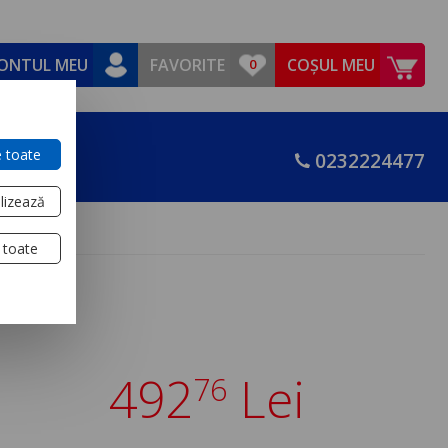
ONTUL MEU
FAVORITE
COȘUL MEU
 toate
0232224477
lizează
 toate
.
492
Lei
76