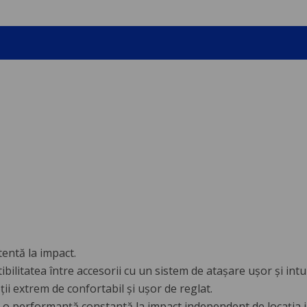
tentă la impact.
ilitatea între accesorii cu un sistem de atașare ușor și intu
oții extrem de confortabil și ușor de reglat.
 o performanță constantă la impact independent de locația i