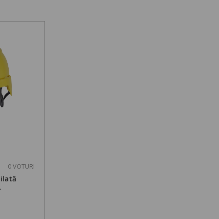
0 VOTURI
ilată
.