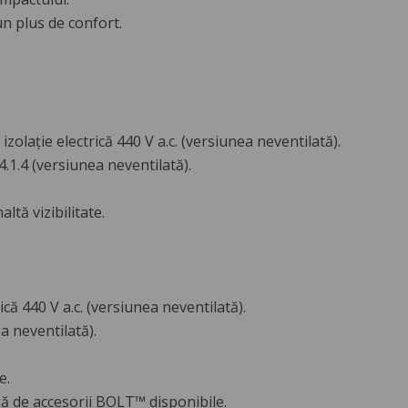
n plus de confort.
olație electrică 440 V a.c. (versiunea neventilată).
.1.4 (versiunea neventilată).
ltă vizibilitate.
că 440 V a.c. (versiunea neventilată).
a neventilată).
e.
gă de accesorii BOLT™ disponibile.