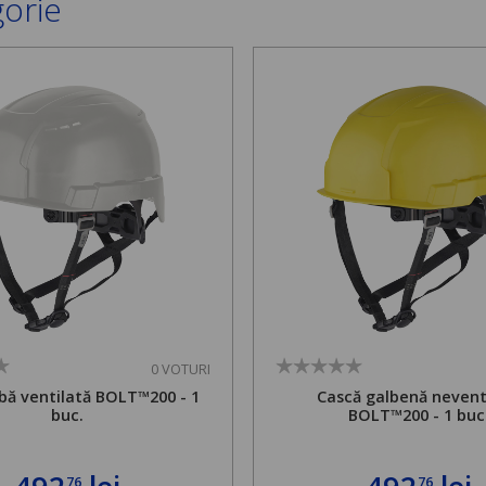
gorie
0 VOTURI
bă ventilată BOLT™200 - 1
Cască galbenă nevent
buc.
BOLT™200 - 1 buc
76
76