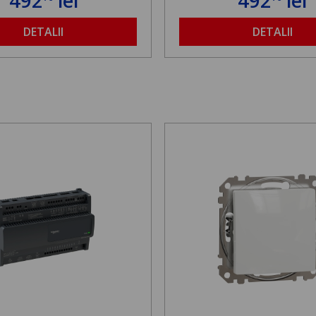
492
lei
492
lei
DETALII
DETALII