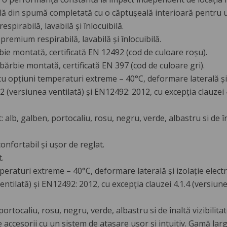
ilă din spumă completată cu o căptușeală interioară pentru u
spirabilă, lavabilă și înlocuibilă.
premium respirabilă, lavabilă și înlocuibilă.
rbie montată, certificată EN 12492 (cod de culoare roșu).
u bărbie montată, certificată EN 397 (cod de culoare gri).
u opțiuni temperaturi extreme – 40°C, deformare laterală și iz
 (versiunea ventilată) și EN12492: 2012, cu excepția clauzei 4
t: alb, galben, portocaliu, rosu, negru, verde, albastru si de îna
confortabil și ușor de reglat.
.
raturi extreme – 40°C, deformare laterală și izolație electri
tilată) și EN12492: 2012, cu excepția clauzei 4.1.4 (versiune
portocaliu, rosu, negru, verde, albastru si de înaltă vizibilitat
accesorii cu un sistem de atașare ușor și intuitiv. Gamă lar