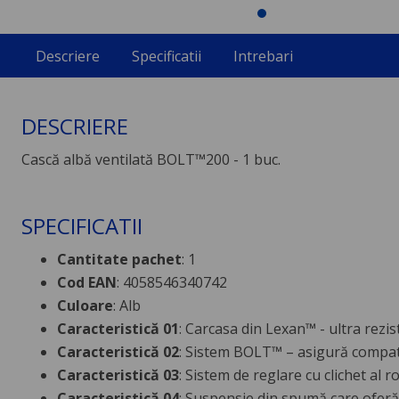
Descriere
Specificatii
Intrebari
DESCRIERE
Cască albă ventilată BOLT™200 - 1 buc.
SPECIFICATII
Cantitate pachet
: 1
Cod EAN
: 4058546340742
Culoare
: Alb
Caracteristică 01
: Carcasa din Lexan™ - ultra rezis
Caracteristică 02
: Sistem BOLT™ – asigură compatib
Caracteristică 03
: Sistem de reglare cu clichet al r
Caracteristică 04
: Suspensie din spumă care oferă