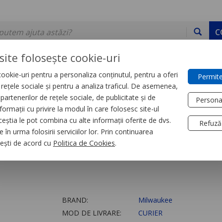
C
site folosește cookie-uri
ookie-uri pentru a personaliza conținutul, pentru a oferi
Permite
DE STOC
SERVICII
DEVINO PARTENER
CONTACT
e rețele sociale și pentru a analiza traficul. De asemenea,
partenerilor de rețele sociale, de publicitate și de
Persona
formații cu privire la modul în care folosesc site-ul
a capului
ceștia le pot combina cu alte informații oferite de dvs.
Refuză
 în urma folosirii serviciilor lor. Prin continuarea
tă BOLT™200 - 1 buc
, ești de acord cu
Politica de Cookies
.
BRAND:
Milwaukee
MOD DE LIVRARE:
CURIER