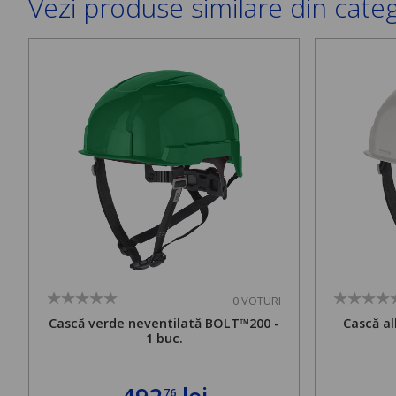
Vezi produse similare din cate
0 VOTURI
Cască verde neventilată BOLT™200 -
Cască al
1 buc.
76