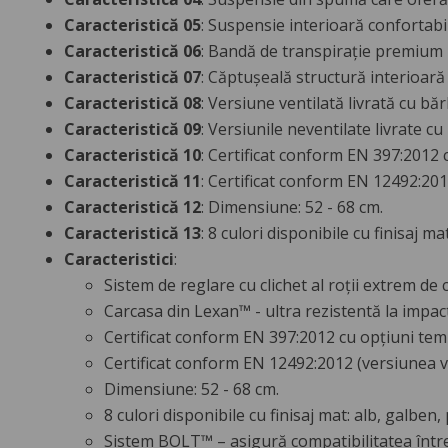
Caracteristică 05
: Suspensie interioară confortab
Caracteristică 06
: Bandă de transpirație premium re
Caracteristică 07
: Căptușeală structură interioară 
Caracteristică 08
: Versiune ventilată livrată cu bă
Caracteristică 09
: Versiunile neventilate livrate c
Caracteristică 10
: Certificat conform EN 397:2012 c
Caracteristică 11
: Certificat conform EN 12492:2012
Caracteristică 12
: Dimensiune: 52 - 68 cm.
Caracteristică 13
: 8 culori disponibile cu finisaj ma
Caracteristici
:
Sistem de reglare cu clichet al roții extrem de 
Carcasa din Lexan™ - ultra rezistentă la impact
Certificat conform EN 397:2012 cu opțiuni tempe
Certificat conform EN 12492:2012 (versiunea ven
Dimensiune: 52 - 68 cm.
8 culori disponibile cu finisaj mat: alb, galben, 
Sistem BOLT™ – asigură compatibilitatea între 