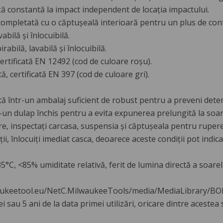
 constantă la impact independent de locația impactului.
ompletată cu o căptușeală interioară pentru un plus de conf
bilă și înlocuibilă.
bilă, lavabilă și înlocuibilă.
ertificată EN 12492 (cod de culoare roșu).
, certificată EN 397 (cod de culoare gri).
ă într-un ambalaj suficient de robust pentru a preveni deteri
r-un dulap închis pentru a evita expunerea prelungită la soar
zare, inspectați carcasa, suspensia și căptușeala pentru rupere,
ii, înlocuiți imediat casca, deoarece aceste condiții pot indic
35°C, <85% umiditate relativă, ferit de lumina directă a soarel
ilwaukeetool.eu/NetC.MilwaukeeTools/media/MediaLibrary/
iei sau 5 ani de la data primei utilizări, oricare dintre acestea