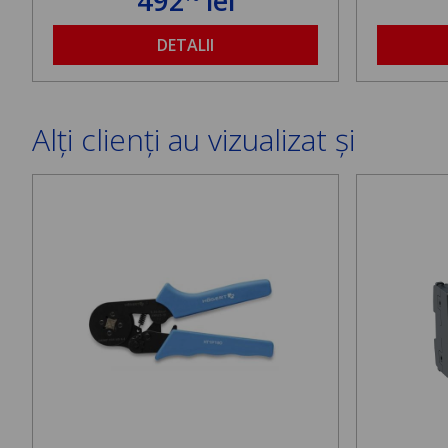
492
lei
DETALII
Alți clienți au vizualizat și