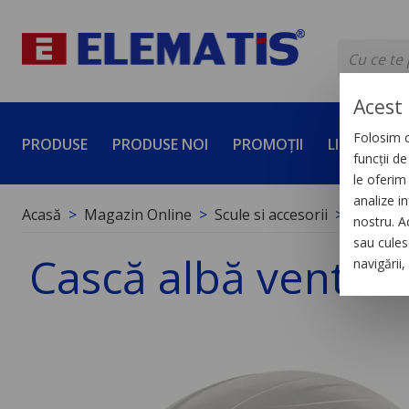
Acest 
Folosim c
PRODUSE
PRODUSE NOI
PROMOȚII
LICHIDĂRI 
funcții d
le oferim 
analize in
Acasă
Magazin Online
Scule si accesorii
Protecți
nostru. A
sau culese
Cască albă ventila
navigării