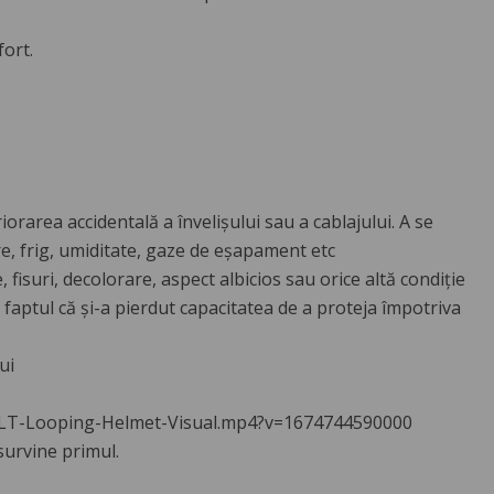
ort.
orarea accidentală a învelișului sau a cablajului. A se
e, frig, umiditate, gaze de eșapament etc
 fisuri, decolorare, aspect albicios sau orice altă condiție
a faptul că și-a pierdut capacitatea de a proteja împotriva
ui
BOLT-Looping-Helmet-Visual.mp4?v=1674744590000
 survine primul.