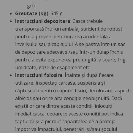
gri).
Greutate (kg)
: 545 g
Instrucțiuni depozitare
: Casca trebuie
transportată într-un ambalaj suficient de robust
pentru a preveni deteriorarea accidentală a
învelișului sau a cablajului. A se păstra într-un sac
de depozitare adecvat și/sau într-un dulap închis
pentru a evita expunerea prelungită la soare, frig,
umiditate, gaze de eșapament etc
Instrucțiuni folosire
: Înainte și după fiecare
utilizare, inspectați carcasa, suspensia și
căptușeala pentru rupere, fisuri, decolorare, aspect
albicios sau orice altă condiție neobișnuită. Dacă
există oricare dintre aceste condiții, înlocuiți
imediat casca, deoarece aceste condiții pot indica
faptul că și-a pierdut capacitatea de a proteja
împotriva impactului, penetrării și/sau șocului