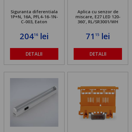
Siguranta diferentiala
Aplica cu senzor de
1P+N, 16A, PFL4-16-1N-
miscare, E27 LED 120-
C-003, Eaton
360', RL/SR3001/WH
204
lei
71
lei
16
15
DETALII
DETALII