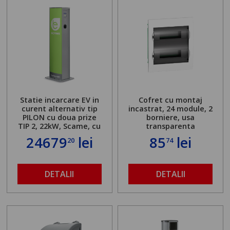
Statie incarcare EV in
Cofret cu montaj
curent alternativ tip
incastrat, 24 module, 2
PILON cu doua prize
borniere, usa
TIP 2, 22kW, Scame, cu
transparenta
server local
24679
lei
85
lei
20
74
DETALII
DETALII