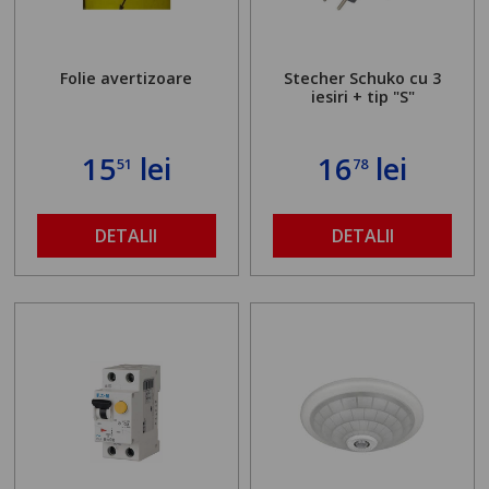
Folie avertizoare
Stecher Schuko cu 3
iesiri + tip "S"
15
lei
16
lei
51
78
DETALII
DETALII