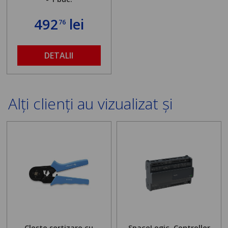
492
lei
76
DETALII
Alți clienți au vizualizat și
Cleste sertizare cu
SpaceLogic, Controller