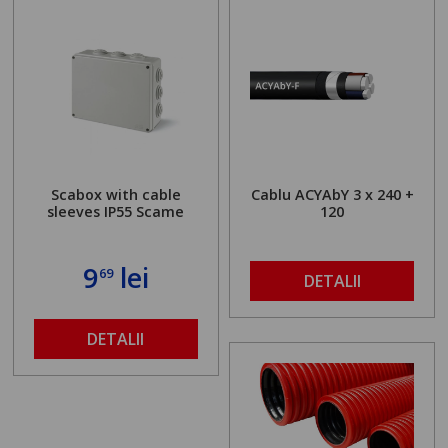
Scabox with cable
Cablu ACYAbY 3 x 240 +
sleeves IP55 Scame
120
9
lei
69
DETALII
DETALII