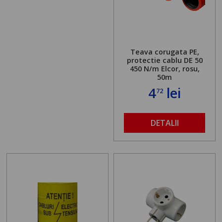
Teava corugata PE,
protectie cablu DE 50
450 N/m Elcor, rosu,
50m
4
lei
72
DETALII