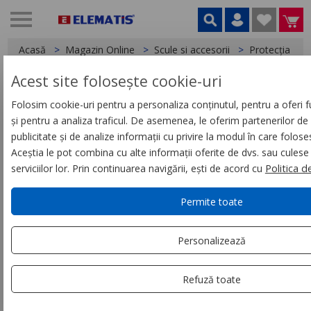
Acasă
Magazin Online
Scule si accesorii
Protecția cap
Acest site folosește cookie-uri
< Protecția capului
Folosim cookie-uri pentru a personaliza conținutul, pentru a oferi fu
și pentru a analiza traficul. De asemenea, le oferim partenerilor de 
Cască de înaltă vizibilitate
publicitate și de analize informații cu privire la modul în care folose
ventilată BOLT™200 - 1 buc.
Aceștia le pot combina cu alte informații oferite de dvs. sau culese 
serviciilor lor. Prin continuarea navigării, ești de acord cu
Politica d
Permite toate
Personalizează
Refuză toate