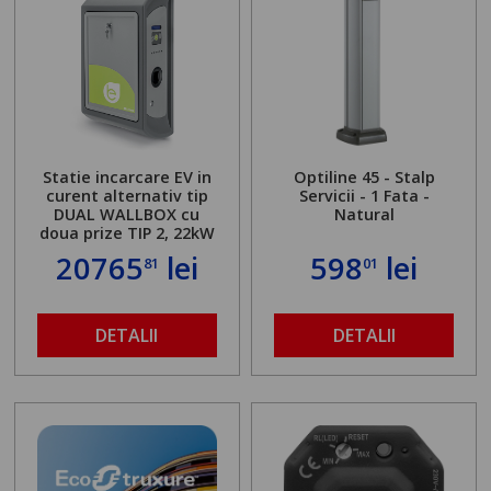
Statie incarcare EV in
Optiline 45 - Stalp
curent alternativ tip
Servicii - 1 Fata -
DUAL WALLBOX cu
Natural
doua prize TIP 2, 22kW
20765
lei
598
lei
81
01
DETALII
DETALII