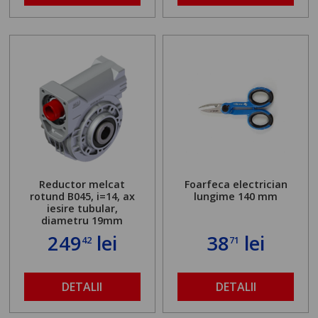
Reductor melcat
Foarfeca electrician
rotund B045, i=14, ax
lungime 140 mm
iesire tubular,
diametru 19mm
249
lei
38
lei
42
71
DETALII
DETALII