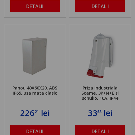
DETALII
DETALII
Panou 40X60X20, ABS
Priza industriala
IP65, usa mata clasic
Scame, 3P+N+E si
schuko, 16A, IP44
226
lei
33
lei
21
53
DETALII
DETALII