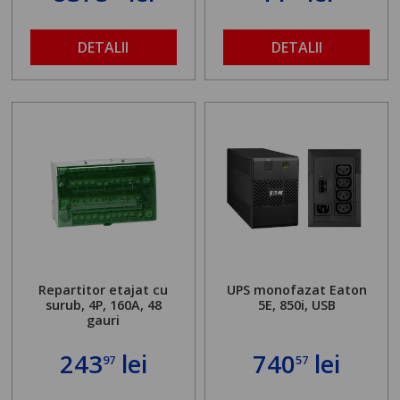
DETALII
DETALII
Repartitor etajat cu
UPS monofazat Eaton
surub, 4P, 160A, 48
5E, 850i, USB
gauri
243
lei
740
lei
97
57