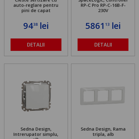
auto-reglare pentru
RP-C Pro RP-C-16B-F-
pini de capat
230V
94
lei
5861
lei
38
13
DETALII
DETALII
Sedna Design,
Sedna Design, Rama
Intrerupator simplu,
tripla, alb