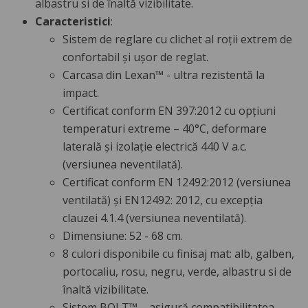
albastru si de înaltă vizibilitate.
Caracteristici
:
Sistem de reglare cu clichet al roții extrem de
confortabil și ușor de reglat.
Carcasa din Lexan™ - ultra rezistentă la
impact.
Certificat conform EN 397:2012 cu opțiuni
temperaturi extreme – 40°C, deformare
laterală și izolație electrică 440 V a.c.
(versiunea neventilată).
Certificat conform EN 12492:2012 (versiunea
ventilată) și EN12492: 2012, cu excepția
clauzei 4.1.4 (versiunea neventilată).
Dimensiune: 52 - 68 cm.
8 culori disponibile cu finisaj mat: alb, galben,
portocaliu, rosu, negru, verde, albastru si de
înaltă vizibilitate.
Sistem BOLT™ – asigură compatibilitatea