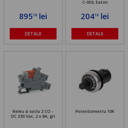
C-003, Eaton
895
lei
204
lei
18
16
DETALII
DETALII
Releu si soclu 2 CO -
Potentiometru 10K
DC 230 Vac, 2 x 8A, gri