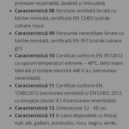
premium respirabilă, lavabilă și înlocuibilă.
Caracteristică 08
: Versiune ventilată livrată cu
bărbie montată, certificată EN 12492 (cod de
culoare roșu).
Caracteristică 09
: Versiunile neventilate livrate cu
bărbie montată, certificată EN 397 (cod de culoare
gri).
Caracteristică 10
: Certificat conform EN 397:2012
cu opțiuni temperaturi extreme – 40°C, deformare
laterală și izolație electrică 440 V a.c. (versiunea
neventilată).
Caracteristică 11
: Certificat conform EN
12492:2012 (versiunea ventilată) și EN12492: 2012,
cu excepția clauzei 4.1.4 (versiunea neventilată).
Caracteristică 12
: Dimensiune: 52 - 68 cm.
Caracteristică 13
: 8 culori disponibile cu finisaj
mat: alb, galben, portocaliu, rosu, negru, verde,