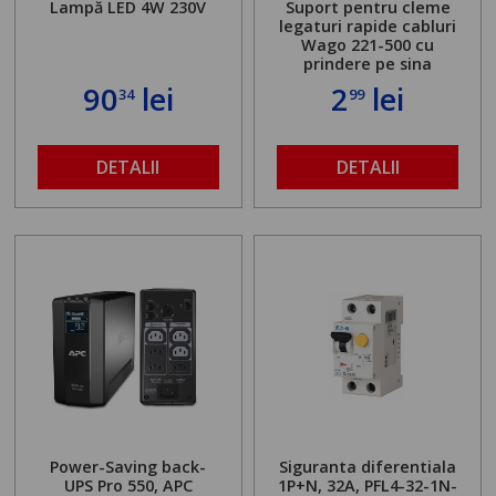
Lampă LED 4W 230V
Suport pentru cleme
legaturi rapide cabluri
Wago 221-500 cu
prindere pe sina
90
lei
2
lei
34
99
DETALII
DETALII
Power-Saving back-
Siguranta diferentiala
UPS Pro 550, APC
1P+N, 32A, PFL4-32-1N-