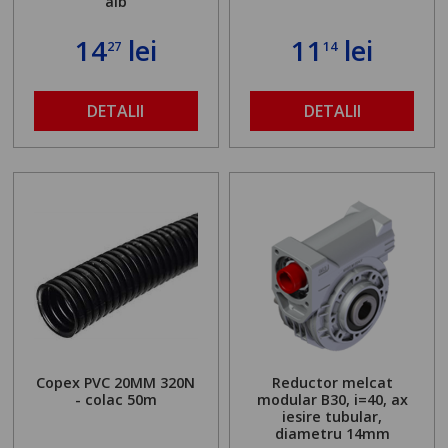
alb
14
lei
11
lei
27
14
DETALII
DETALII
Copex PVC 20MM 320N
Reductor melcat
- colac 50m
modular B30, i=40, ax
iesire tubular,
diametru 14mm