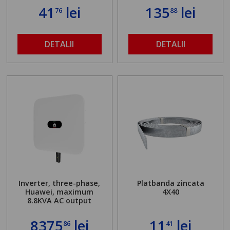
41
lei
135
lei
76
88
DETALII
DETALII
Inverter, three-phase,
Platbanda zincata
Huawei, maximum
4X40
8.8KVA AC output
8375
lei
11
lei
86
41