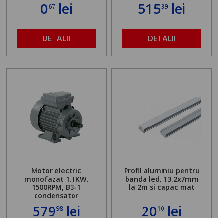
0
lei
515
lei
67
39
DETALII
DETALII
Motor electric
Profil aluminiu pentru
monofazat 1.1KW,
banda led, 13.2x7mm
1500RPM, B3-1
la 2m si capac mat
condensator
579
lei
20
lei
98
10