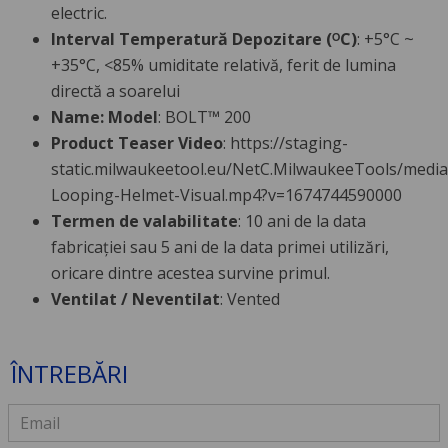
electric.
Interval Temperatură Depozitare (ᴼC)
: +5°C ~
+35°C, <85% umiditate relativă, ferit de lumina
directă a soarelui
Name: Model
: BOLT™ 200
Product Teaser Video
: https://staging-
static.milwaukeetool.eu/NetC.MilwaukeeTools/medi
Looping-Helmet-Visual.mp4?v=1674744590000
Termen de valabilitate
: 10 ani de la data
fabricației sau 5 ani de la data primei utilizări,
oricare dintre acestea survine primul.
Ventilat / Neventilat
: Vented
ÎNTREBĂRI