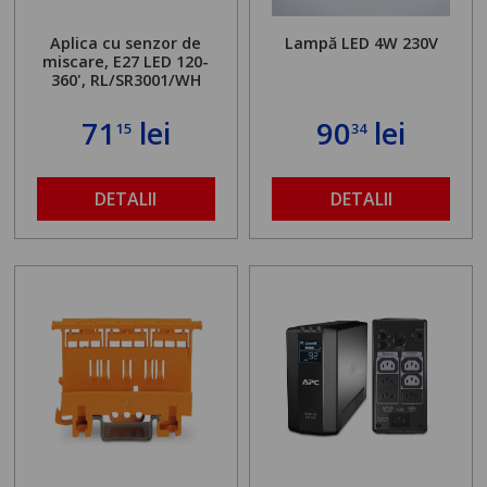
Aplica cu senzor de
Lampă LED 4W 230V
miscare, E27 LED 120-
360', RL/SR3001/WH
71
lei
90
lei
15
34
DETALII
DETALII