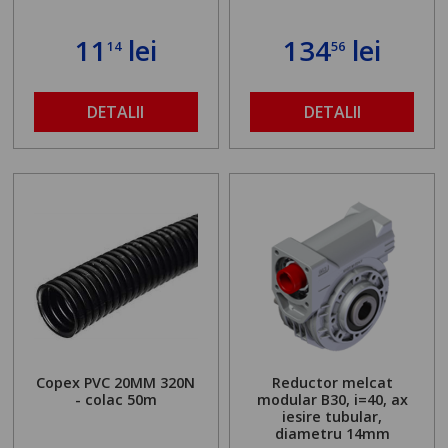
11
lei
134
lei
14
56
DETALII
DETALII
Copex PVC 20MM 320N
Reductor melcat
- colac 50m
modular B30, i=40, ax
iesire tubular,
diametru 14mm