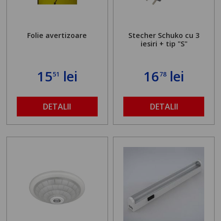
Folie avertizoare
Stecher Schuko cu 3
iesiri + tip "S"
15
lei
16
lei
51
78
DETALII
DETALII