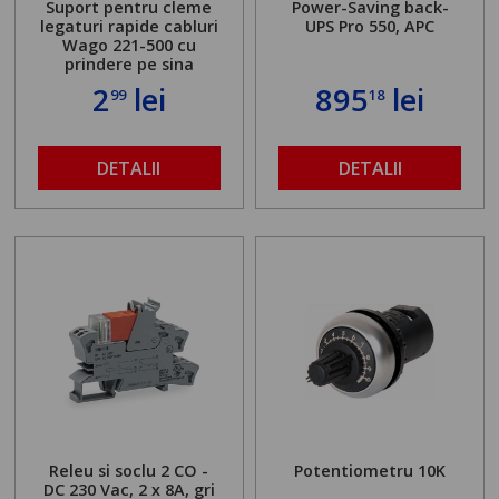
Suport pentru cleme
Power-Saving back-
legaturi rapide cabluri
UPS Pro 550, APC
Wago 221-500 cu
prindere pe sina
2
lei
895
lei
99
18
DETALII
DETALII
Releu si soclu 2 CO -
Potentiometru 10K
DC 230 Vac, 2 x 8A, gri