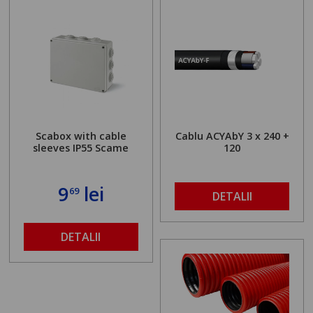
Scabox with cable
Cablu ACYAbY 3 x 240 +
sleeves IP55 Scame
120
9
lei
69
DETALII
DETALII