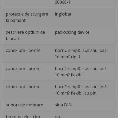
60068-1
protectie de scurgere
inglobat
la pamant
descriere optiuni de
padlocking device
blocare
conexiuni - borne
bornC simplC sus sau jos1-
16 mm? rigid
conexiuni - borne
bornC simplC sus sau jos1-
10 mm? flexibil
conexiuni - borne
bornC simplC sus sau jos1-
10 mm? flexibil cu pin
suport de montare
sina DIN
tip retea electrica
c.a.