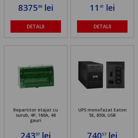
8375
lei
11
lei
86
41
DETALII
DETALII
Repartitor etajat cu
UPS monofazat Eaton
surub, 4P, 160A, 48
5E, 850i, USB
gauri
243
lei
740
lei
97
57