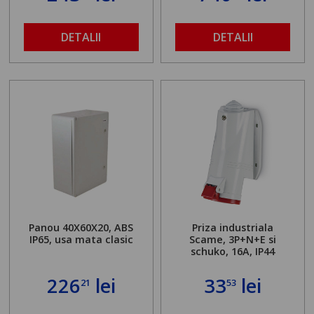
DETALII
DETALII
Panou 40X60X20, ABS
Priza industriala
IP65, usa mata clasic
Scame, 3P+N+E si
schuko, 16A, IP44
226
lei
33
lei
21
53