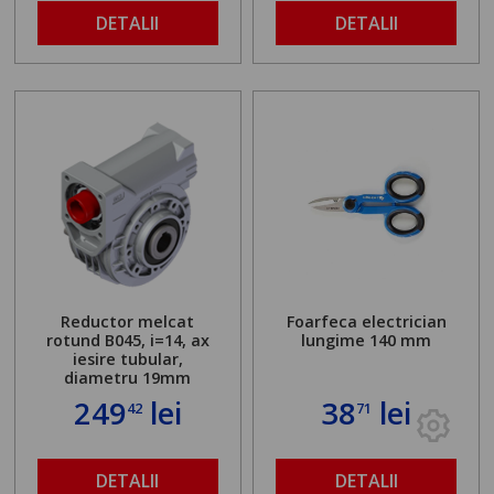
DETALII
DETALII
Reductor melcat
Foarfeca electrician
rotund B045, i=14, ax
lungime 140 mm
iesire tubular,
diametru 19mm
249
lei
38
lei
42
71
DETALII
DETALII