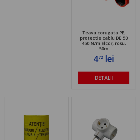
Teava corugata PE,
protectie cablu DE 50
450 N/m Elcor, rosu,
50m
4
lei
72
DETALII