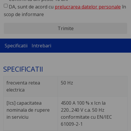
DA, sunt de acord cu
prelucrarea datelor personale
în
scop de informare
Trimite
Specificatii
Intrebari
SPECIFICATII
frecventa retea
50 Hz
electrica
[Ics] capacitatea
4500 A 100 % x Icn la
nominala de rupere
220...240 V c.a. 50 Hz
in serviciu
conformitate cu EN/IEC
61009-2-1