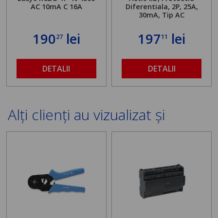
AC 10mA C 16A
Diferentiala, 2P, 25A,
30mA, Tip AC
190
lei
197
lei
27
11
DETALII
DETALII
Alți clienți au vizualizat și