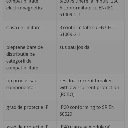
compatibilitate
8/20 ?s tinere la impuls, 250
electromagnetica
A conformitate cu EN/IEC
61009-2-1
clasa de limitare
3 conformitate cu EN/IEC
61009-2-1
pieptene bare de
sus sau jos da
distributie pe
categorii de
compatibilitate
tip produs sau
residual current breaker
componenta
with overcurrent protection
(RCBO)
grad de protectie IP
IP20 conforming to SR EN
60529
grad de protectie IP
IP40 (carcasa modulara)