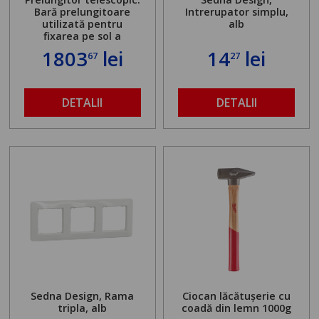
Bară prelungitoare
Intrerupator simplu,
utilizată pentru
alb
fixarea pe sol a
standului mașinii de
1803
lei
14
lei
67
27
găurit în locul
buloanelor de
ancorare. Greutate
maximă admisă de 500
DETALII
DETALII
kg și înălțime reglabilă
de la 1,8 la 2,9 m
Sedna Design, Rama
Ciocan lăcătușerie cu
tripla, alb
coadă din lemn 1000g