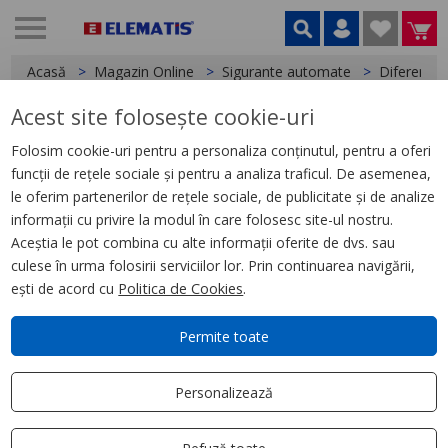
Acasă
Magazin Online
Sigurante automate
Diferentia
Acest site folosește cookie-uri
< Diferentiale
Folosim cookie-uri pentru a personaliza conținutul, pentru a oferi
funcții de rețele sociale și pentru a analiza traficul. De asemenea,
Intreruptor Automat
le oferim partenerilor de rețele sociale, de publicitate și de analize
Diferential IDPNA Vigi, 1P + N,
informații cu privire la modul în care folosesc site-ul nostru.
25A, 30Ma Clasa A
Aceștia le pot combina cu alte informații oferite de dvs. sau
culese în urma folosirii serviciilor lor. Prin continuarea navigării,
ești de acord cu
Politica de Cookies
.
Permite toate
Personalizează