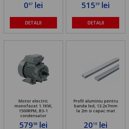
0
lei
515
lei
67
39
DETALII
DETALII
Motor electric
Profil aluminiu pentru
monofazat 1.1KW,
banda led, 13.2x7mm
1500RPM, B3-1
la 2m si capac mat
condensator
579
lei
20
lei
98
10