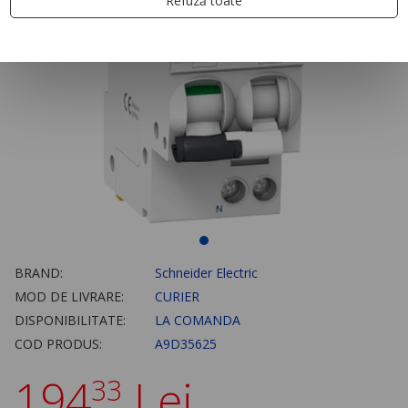
Refuză toate
BRAND:
Schneider Electric
MOD DE LIVRARE:
CURIER
DISPONIBILITATE:
LA COMANDA
COD PRODUS:
A9D35625
194
Lei
33