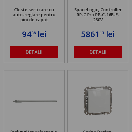
Cleste sertizare cu
SpaceLogic, Controller
auto-reglare pentru
RP-C Pro RP-C-16B-F-
pini de capat
230V
94
lei
5861
lei
38
13
DETALII
DETALII
Prelungitor telescopic.
Sedna Design,