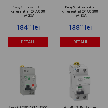
Easy9 Intreruptor
Easy9 Intreruptor
diferential 2P AC 30
diferential 2P AC 300
mA 25A
mA 25A
184
lei
188
lei
56
20
DETALII
DETALII
Easy9 RCBO 1P+N 4500
Acti9 iID, Protectie