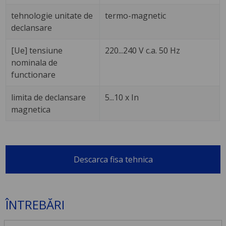
tehnologie unitate de
termo-magnetic
declansare
[Ue] tensiune
220...240 V c.a. 50 Hz
nominala de
functionare
limita de declansare
5...10 x In
magnetica
Descarca fisa tehnica
ÎNTREBĂRI