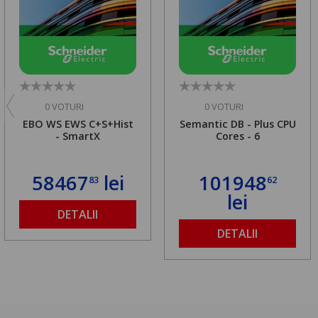
0 VOTURI
0 VOTURI
EBO WS EWS C+S+Hist
Semantic DB - Plus CPU
- SmartX
Cores - 6
58467
lei
101948
83
62
lei
DETALII
DETALII