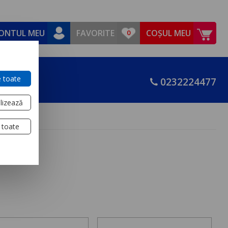
ONTUL MEU
FAVORITE
COȘUL MEU
 toate
0232224477
lizează
 toate