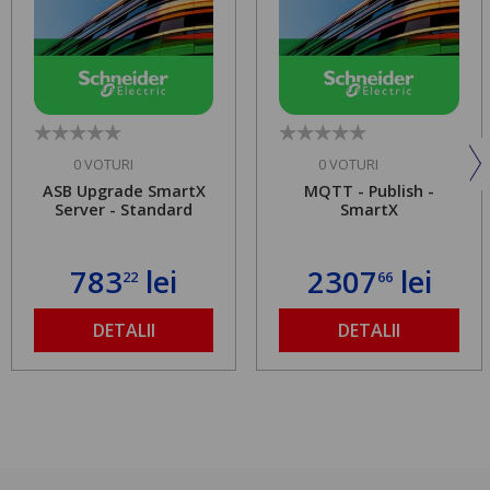
0 VOTURI
0 VOTURI
ASB Upgrade SmartX
MQTT - Publish -
Server - Standard
SmartX
783
lei
2307
lei
22
66
DETALII
DETALII