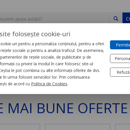
C
site folosește cookie-uri
ookie-uri pentru a personaliza conținutul, pentru a oferi
Permite
DE STOC
SERVICII
DEVINO PARTENER
CONTACT
e rețele sociale și pentru a analiza traficul. De asemenea,
partenerilor de rețele sociale, de publicitate și de
Persona
formații cu privire la modul în care folosesc site-ul
u clădiri
ceștia le pot combina cu alte informații oferite de dvs.
Refuză
 în urma folosirii serviciilor lor. Prin continuarea
izari și control pentru clădiri
, ești de acord cu
Politica de Cookies
.
E MAI BUNE OFERTE