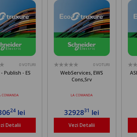
0 VOTURI
0 VOTURI
 Publish - ES
WebServices, EWS
AS
Cons,Srv
A COMANDA
LA COMANDA
24
31
306
lei
32928
lei
zi Detalii
Vezi Detalii