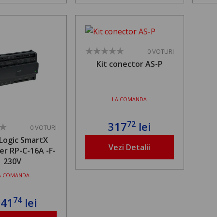
0 VOTURI
Kit conector AS-P
LA COMANDA
72
317
lei
0 VOTURI
Logic SmartX
Vezi Detalii
er RP-C-16A -F-
230V
A COMANDA
74
941
lei