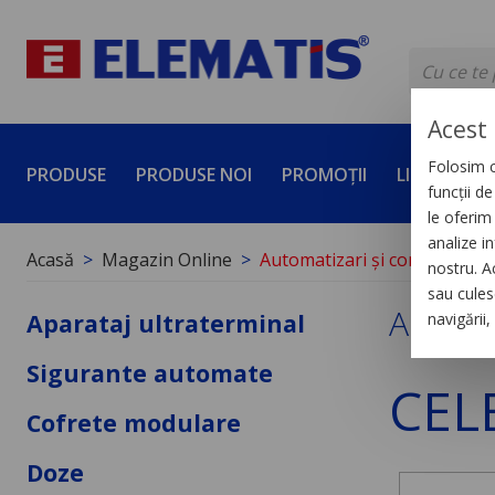
Acest 
Folosim c
PRODUSE
PRODUSE NOI
PROMOȚII
LICHIDĂRI 
funcții d
le oferim 
analize in
Acasă
Magazin Online
Automatizari și control pentr
nostru. A
sau culese
Automat
Aparataj ultraterminal
navigării
Sigurante automate
CEL
Cofrete modulare
Doze