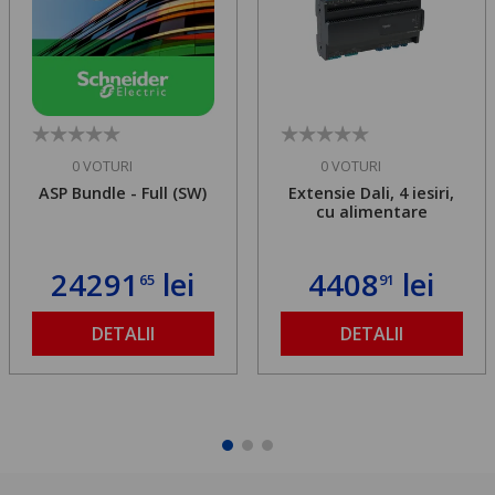
0 VOTURI
0 VOTURI
ASP Bundle - Full (SW)
Extensie Dali, 4 iesiri,
cu alimentare
24291
lei
4408
lei
65
91
DETALII
DETALII