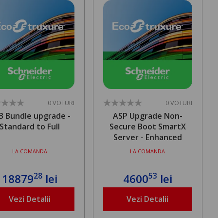
0 VOTURI
0 VOTURI
B Bundle upgrade -
ASP Upgrade Non-
Standard to Full
Secure Boot SmartX
Server - Enhanced
LA COMANDA
LA COMANDA
28
53
18879
lei
4600
lei
Vezi Detalii
Vezi Detalii