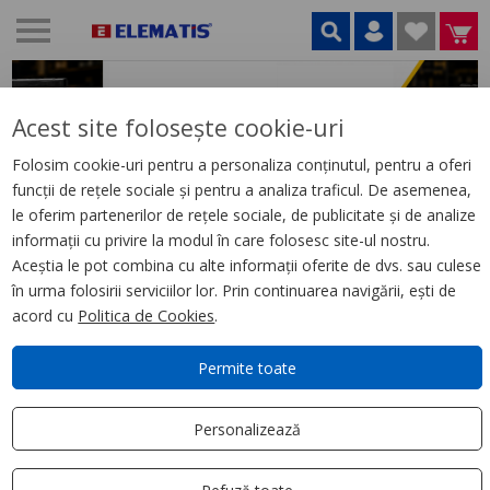
Acest site folosește cookie-uri
Folosim cookie-uri pentru a personaliza conținutul, pentru a oferi
funcții de rețele sociale și pentru a analiza traficul. De asemenea,
le oferim partenerilor de rețele sociale, de publicitate și de analize
informații cu privire la modul în care folosesc site-ul nostru.
Aceștia le pot combina cu alte informații oferite de dvs. sau culese
în urma folosirii serviciilor lor. Prin continuarea navigării, ești de
acord cu
Politica de Cookies
.
Permite toate
GAMĂ
LIVRARE
SUPORT
GARANȚIA
Personalizează
VARIATĂ
ORIUNDE
CLIENȚI
CALITĂȚII