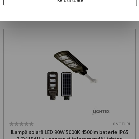
Refuză toate
PRODUSE RECOMANDATE
0 VOTURI
lLampă solară LED 90W 5000K 4500lm baterie IP65
3.7V 15AH cu senzor și telecomandă Lightex