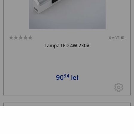
0 VOTURI
Lampă LED 4W 230V
34
90
lei