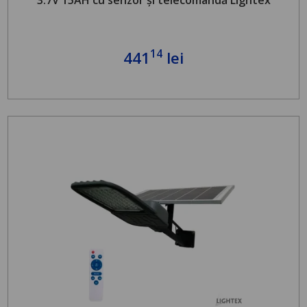
14
441
lei