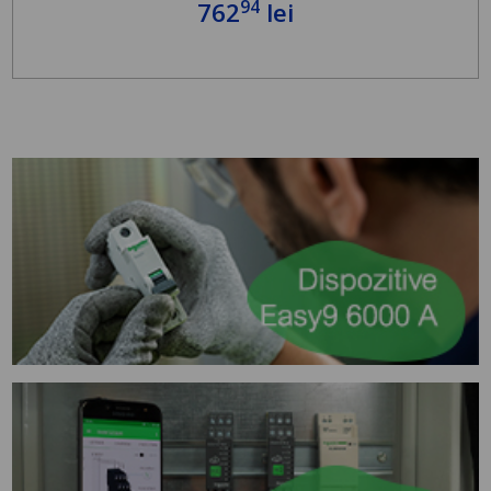
94
762
lei