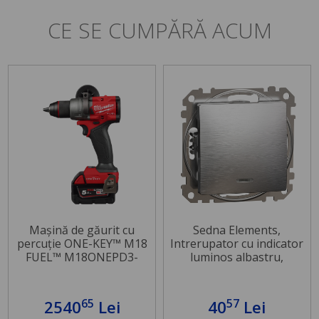
CE SE CUMPĂRĂ ACUM
Mașină de găurit cu
Sedna Elements,
percuție ONE-KEY™ M18
Intrerupator cu indicator
FUEL™ M18ONEPD3-
luminos albastru,
502X MASINĂ DE
aluminiu patinat
GĂURIT CU PERCUTIE
65
57
2540
Lei
40
Lei