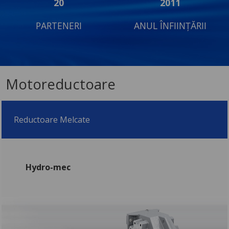
20
2011
PARTENERI
ANUL ÎNFIINȚĂRII
Motoreductoare
Reductoare Melcate
Hydro-mec