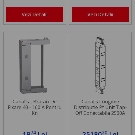
Vezi Detalii
Vezi Detalii
Canalis - Bratari De
Canalis Lungime
Fixare 40 - 160 A Pentru
Distributie Pt Unit Tap-
Kn
Off Conectabila 2500A
3L+N+Per 4M
74
20
19
Lei
25180
Lei