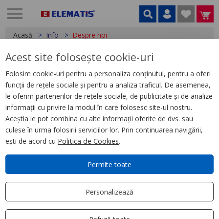
Acasă
Info
Despre noi
Acest site folosește cookie-uri
Prelucrarea datelor cu caracter personal
Date cu caracter personal
Folosim cookie-uri pentru a personaliza conținutul, pentru a oferi
Despre noi
funcții de rețele sociale și pentru a analiza traficul. De asemenea,
Cum comand?
le oferim partenerilor de rețele sociale, de publicitate și de analize
informații cu privire la modul în care folosesc site-ul nostru.
Cum se livrează?
Aceștia le pot combina cu alte informații oferite de dvs. sau
Cum returnez?
culese în urma folosirii serviciilor lor. Prin continuarea navigării,
Informații stoc produse
ești de acord cu
Politica de Cookies
.
Modalități de plată
Voucher
Permite toate
Cookies
Termeni și condiții
Personalizează
Contact
Elematis este o companie cu capital 100%