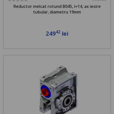
Reductor melcat rotund B045, i=14, ax iesire
tubular, diametru 19mm
42
249
lei