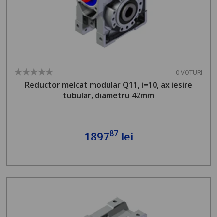
0 VOTURI
Reductor melcat modular Q11, i=10, ax iesire
tubular, diametru 42mm
87
1897
lei