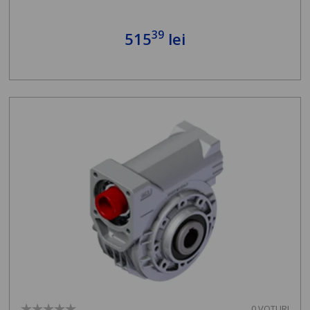
39
515
lei
0 VOTURI