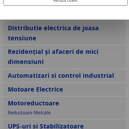
Refuză toate
Automatizari și control pentru
clădiri
Distributie electrica de joasa
tensiune
Rezidențial și afaceri de mici
dimensiuni
Automatizari si control industrial
Motoare Electrice
Motoreductoare
Reductoare Melcate
UPS-uri si Stabilizatoare