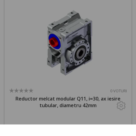
0 VOTURI
Reductor melcat modular Q11, i=30, ax iesire
tubular, diametru 42mm
65
1894
lei