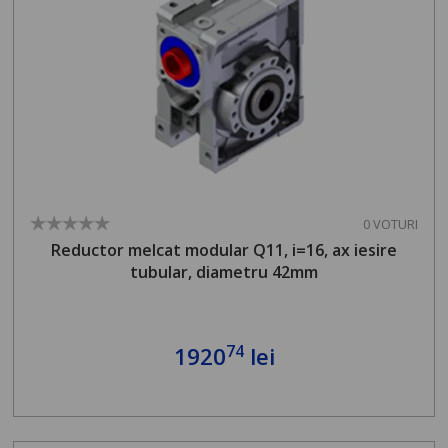
0 VOTURI
Reductor melcat modular Q11, i=16, ax iesire
tubular, diametru 42mm
74
1920
lei