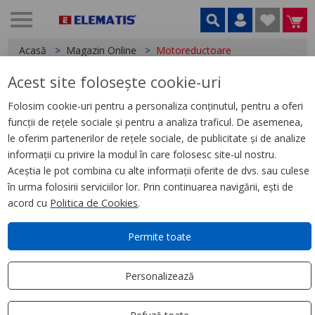
Acasă
Magazin Online
Motoreductoare
Acest site folosește cookie-uri
Aparataj ultraterminal
Folosim cookie-uri pentru a personaliza conținutul, pentru a oferi
Sigurante automate
funcții de rețele sociale și pentru a analiza traficul. De asemenea,
le oferim partenerilor de rețele sociale, de publicitate și de analize
Cofrete modulare
informații cu privire la modul în care folosesc site-ul nostru.
Aceștia le pot combina cu alte informații oferite de dvs. sau culese
Doze
în urma folosirii serviciilor lor. Prin continuarea navigării, ești de
acord cu
Politica de Cookies
.
Cabluri
Permite toate
Trasee cabluri
Personalizează
Iluminat