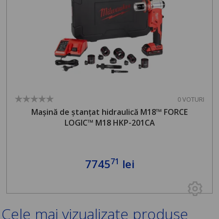
0 VOTURI
Mașină de ștanțat hidraulică M18™ FORCE
LOGIC™ M18 HKP-201CA
71
7745
lei
Cele mai vizualizate produse