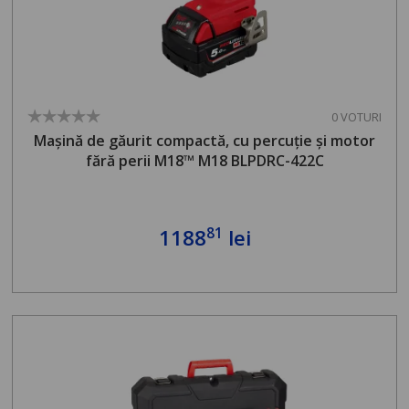
0 VOTURI
Mașină de găurit compactă, cu percuție și motor
fără perii M18™ M18 BLPDRC-422C
81
1188
lei