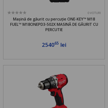
0 VOTURI
Mașină de găurit cu percuție ONE-KEY™ M18
FUEL™ M18ONEPD3-502X MASINĂ DE GĂURIT CU
PERCUTIE
65
2540
lei