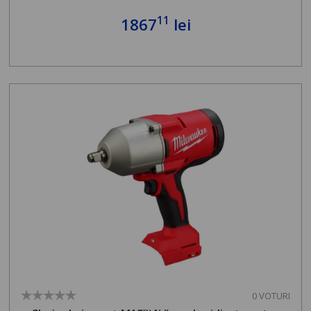
11
1867
lei
0 VOTURI