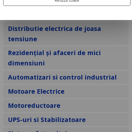
Refuză toate
Automatizari și control pentru
clădiri
Distributie electrica de joasa
tensiune
Rezidențial și afaceri de mici
dimensiuni
Automatizari si control industrial
Motoare Electrice
Motoreductoare
UPS-uri si Stabilizatoare