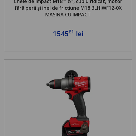
Cheie de impact M18™ ½″, cuplu ridicat, motor
fără perii și inel de fricțiune M18 BLHIWF12-0X
MASINA CU IMPACT
81
1545
lei