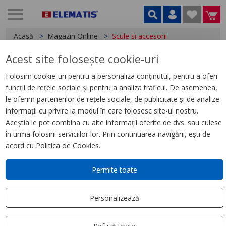
Acasă
Magazin Online
Scule si accesorii
Acest site folosește cookie-uri
Aparataj ultraterminal
Folosim cookie-uri pentru a personaliza conținutul, pentru a oferi
Sigurante automate
funcții de rețele sociale și pentru a analiza traficul. De asemenea,
le oferim partenerilor de rețele sociale, de publicitate și de analize
Cofrete modulare
informații cu privire la modul în care folosesc site-ul nostru.
Aceștia le pot combina cu alte informații oferite de dvs. sau culese
Doze
în urma folosirii serviciilor lor. Prin continuarea navigării, ești de
acord cu
Politica de Cookies
.
Cabluri
Permite toate
Trasee cabluri
Personalizează
Iluminat