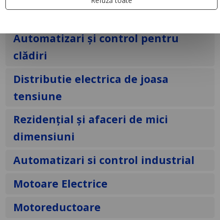
Refuză toate
Iluminat
Automatizari și control pentru
clădiri
Distributie electrica de joasa
tensiune
Rezidențial și afaceri de mici
dimensiuni
Automatizari si control industrial
Motoare Electrice
Motoreductoare