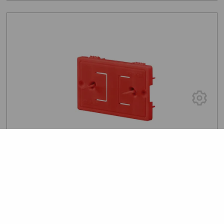
0 VOTURI
Capac doza 3 module, zidarie