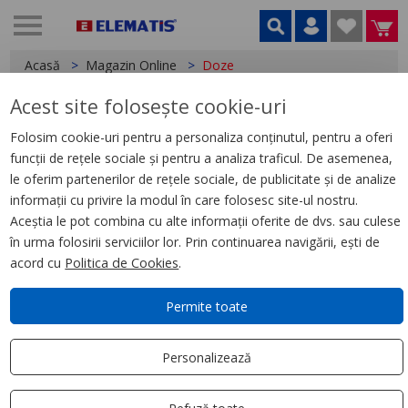
Acasă
Magazin Online
Doze
Acest site folosește cookie-uri
Aparataj ultraterminal
Folosim cookie-uri pentru a personaliza conținutul, pentru a oferi
Sigurante automate
funcții de rețele sociale și pentru a analiza traficul. De asemenea,
le oferim partenerilor de rețele sociale, de publicitate și de analize
Cofrete modulare
informații cu privire la modul în care folosesc site-ul nostru.
Aceștia le pot combina cu alte informații oferite de dvs. sau culese
Doze
în urma folosirii serviciilor lor. Prin continuarea navigării, ești de
acord cu
Politica de Cookies
.
Doze de aparat
Doze de derivatie
Permite toate
Cabluri
Personalizează
Trasee cabluri