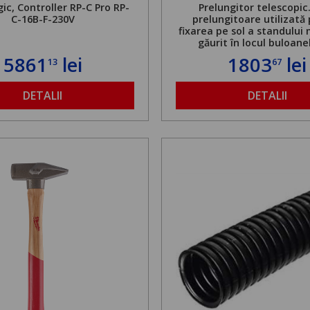
ic, Controller RP-C Pro RP-
Prelungitor telescopic
C-16B-F-230V
prelungitoare utilizată
fixarea pe sol a standului 
găurit în locul buloane
ancorare. Greutate maxi
5861
lei
1803
lei
13
67
de 500 kg și înălțime regla
1,8 la 2,9 m
DETALII
DETALII