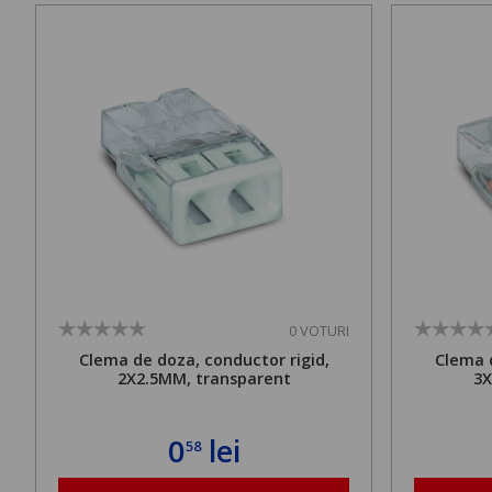
0 VOTURI
Clema de doza, conductor rigid,
Clema d
2X2.5MM, transparent
3X
0
lei
58