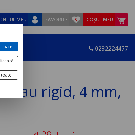
ONTUL MEU
FAVORITE
COȘUL MEU
 toate
0232224477
lizează
 toate
il sau rigid, 4 mm,
29