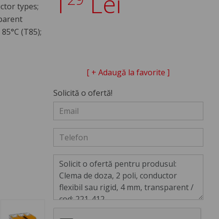
1
Lei
ctor types;
sparent
85°C (T85);
[ + Adaugă la favorite ]
Solicită o ofertă!