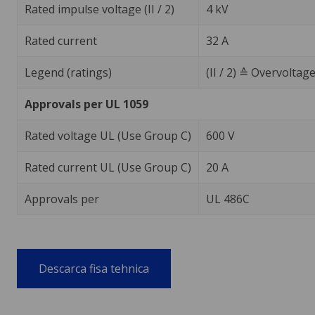
Rated impulse voltage (II / 2)
4 kV
Rated current
32 A
Legend (ratings)
(II / 2) ≙ Overvoltag
Approvals per UL 1059
Rated voltage UL (Use Group C)
600 V
Rated current UL (Use Group C)
20 A
Approvals per
UL 486C
Descarca fisa tehnica