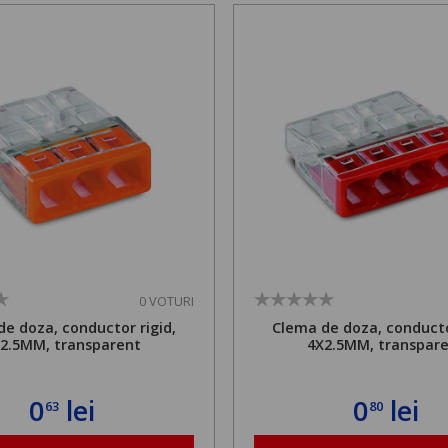
0 VOTURI
e doza, conductor rigid,
Clema de doza, conducto
2.5MM, transparent
4X2.5MM, transpar
0
lei
0
lei
63
80