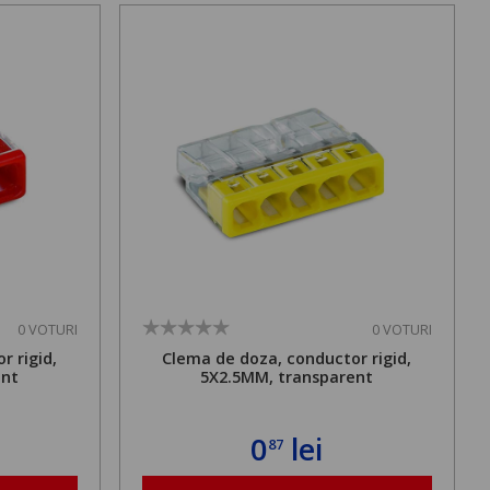
0 VOTURI
0 VOTURI
r rigid,
Clema de doza, conductor rigid,
ent
5X2.5MM, transparent
0
lei
87