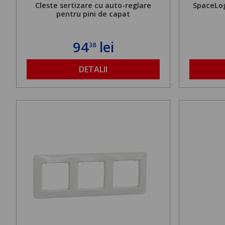
Cleste sertizare cu auto-reglare
SpaceLog
pentru pini de capat
94
lei
38
DETALII