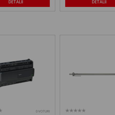
DETALII
DETALII
0 VOTURI