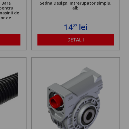
. Bară
Sedna Design, Intrerupator simplu,
 pentru
alb
mașinii de
lor de
mă admisă
14
lei
27
bilă de la
DETALII