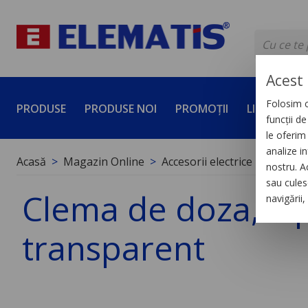
Acest 
Folosim c
PRODUSE
PRODUSE NOI
PROMOȚII
LICHIDĂRI 
funcții d
le oferim 
analize in
Acasă
Magazin Online
Accesorii electrice
Cleme d
nostru. A
sau culese
Clema de doza, 2 po
navigării
transparent