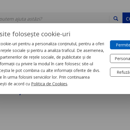
C
site folosește cookie-uri
ookie-uri pentru a personaliza conținutul, pentru a oferi
Permite
DE STOC
SERVICII
DEVINO PARTENER
CONTACT
e rețele sociale și pentru a analiza traficul. De asemenea,
partenerilor de rețele sociale, de publicitate și de
Persona
formații cu privire la modul în care folosesc site-ul
e legatura
ceștia le pot combina cu alte informații oferite de dvs.
Refuză
 în urma folosirii serviciilor lor. Prin continuarea
li, conductor flexib
, ești de acord cu
Politica de Cookies
.