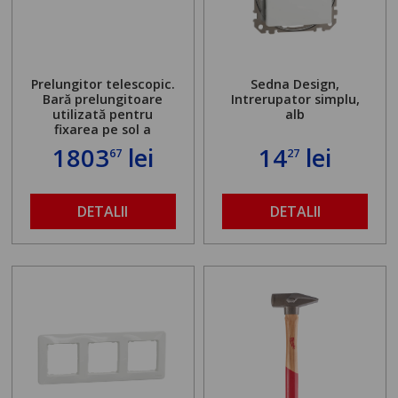
Prelungitor telescopic.
Sedna Design,
Bară prelungitoare
Intrerupator simplu,
utilizată pentru
alb
fixarea pe sol a
standului mașinii de
1803
lei
14
lei
67
27
găurit în locul
buloanelor de
ancorare. Greutate
maximă admisă de 500
DETALII
DETALII
kg și înălțime reglabilă
de la 1,8 la 2,9 m