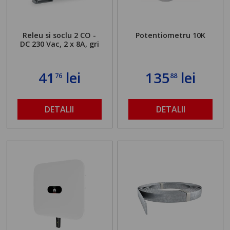
Releu si soclu 2 CO -
Potentiometru 10K
DC 230 Vac, 2 x 8A, gri
41
lei
135
lei
76
88
DETALII
DETALII