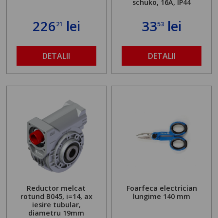
schuko, 16A, IP44
226
lei
33
lei
21
53
DETALII
DETALII
Reductor melcat
Foarfeca electrician
rotund B045, i=14, ax
lungime 140 mm
iesire tubular,
diametru 19mm