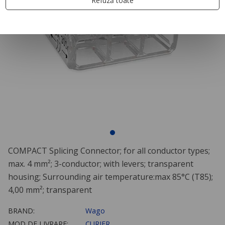
Refuză toate
COMPACT Splicing Connector; for all conductor types;
max. 4 mm²; 3-conductor; with levers; transparent
housing; Surrounding air temperature:max 85°C (T85);
4,00 mm²; transparent
BRAND:
Wago
MOD DE LIVRARE:
CURIER