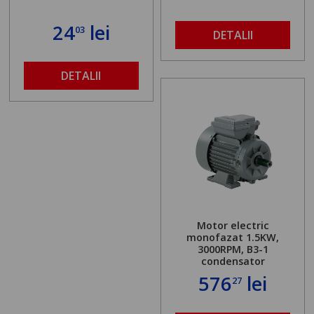
24
lei
03
DETALII
DETALII
Motor electric
monofazat 1.5KW,
3000RPM, B3-1
condensator
576
lei
27