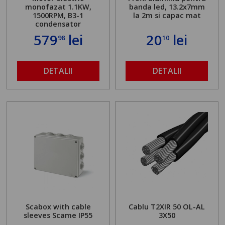
monofazat 1.1KW,
banda led, 13.2x7mm
1500RPM, B3-1
la 2m si capac mat
condensator
579
lei
20
lei
98
10
DETALII
DETALII
Scabox with cable
Cablu T2XIR 50 OL-AL
sleeves Scame IP55
3X50