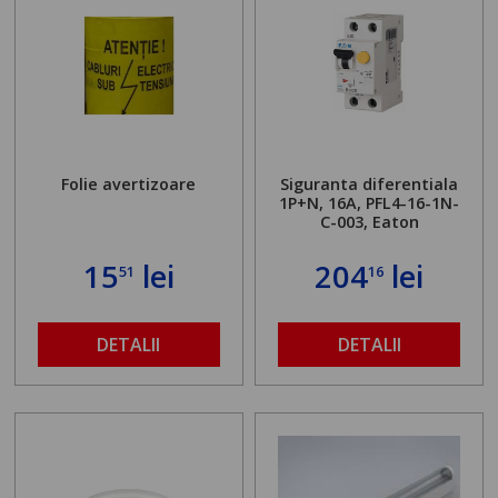
Folie avertizoare
Siguranta diferentiala
1P+N, 16A, PFL4-16-1N-
C-003, Eaton
15
lei
204
lei
51
16
DETALII
DETALII