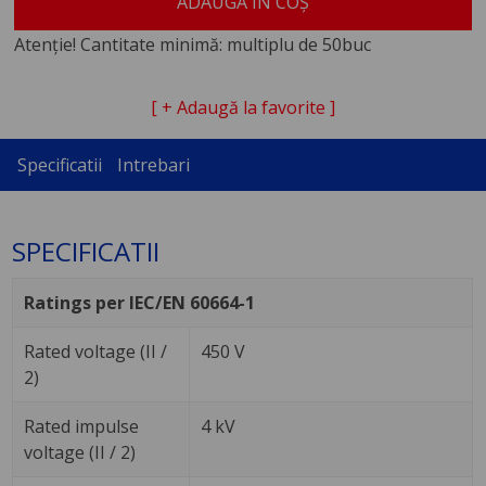
ADAUGĂ ÎN COȘ
Atenție! Cantitate minimă: multiplu de 50buc
[ + Adaugă la favorite ]
Specificatii
Intrebari
SPECIFICATII
Ratings per IEC/EN 60664-1
Rated voltage (II /
450 V
2)
Rated impulse
4 kV
voltage (II / 2)