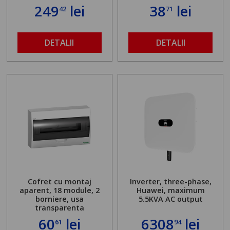
249
lei
38
lei
42
71
DETALII
DETALII
Cofret cu montaj
Inverter, three-phase,
aparent, 18 module, 2
Huawei, maximum
borniere, usa
5.5KVA AC output
transparenta
60
lei
6308
lei
61
94