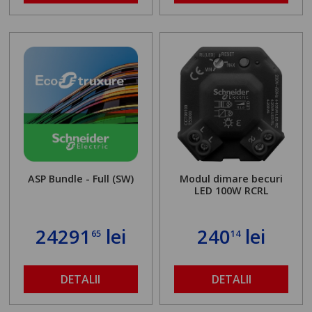
ASP Bundle - Full (SW)
Modul dimare becuri
LED 100W RCRL
24291
lei
240
lei
65
14
DETALII
DETALII