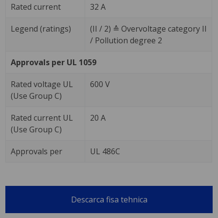
Rated current
32 A
Legend (ratings)
(II / 2) ≙ Overvoltage category II
/ Pollution degree 2
Approvals per UL 1059
Rated voltage UL
600 V
(Use Group C)
Rated current UL
20 A
(Use Group C)
Approvals per
UL 486C
Descarca fisa tehnica