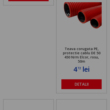
Teava corugata PE,
protectie cablu DE 50
450 N/m Elcor, rosu,
50m
4
lei
72
DETALII