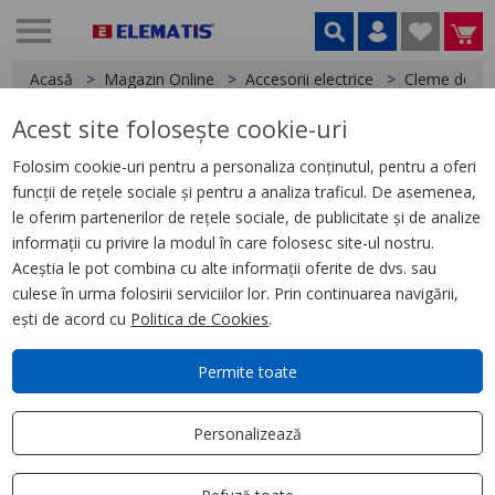
Acasă
Magazin Online
Accesorii electrice
Cleme de le
Acest site folosește cookie-uri
< Cleme de legatura
Folosim cookie-uri pentru a personaliza conținutul, pentru a oferi
funcții de rețele sociale și pentru a analiza traficul. De asemenea,
Clema de doza, 3 poli,
le oferim partenerilor de rețele sociale, de publicitate și de analize
conductor flexibil sau rigid, 4
informații cu privire la modul în care folosesc site-ul nostru.
mm, transparent
Aceștia le pot combina cu alte informații oferite de dvs. sau
culese în urma folosirii serviciilor lor. Prin continuarea navigării,
ești de acord cu
Politica de Cookies
.
Permite toate
Personalizează