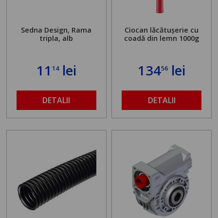
Sedna Design, Rama
Ciocan lăcătușerie cu
tripla, alb
coadă din lemn 1000g
11
lei
134
lei
14
56
DETALII
DETALII