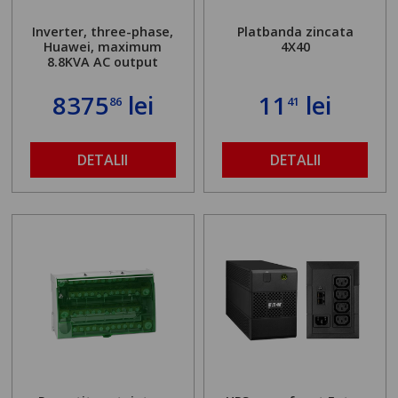
Inverter, three-phase,
Platbanda zincata
Huawei, maximum
4X40
8.8KVA AC output
8375
lei
11
lei
86
41
DETALII
DETALII