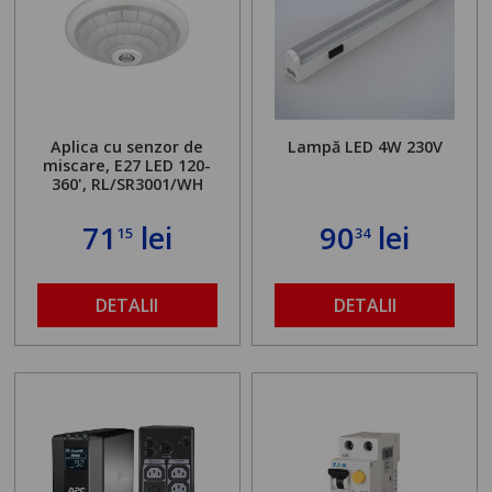
Aplica cu senzor de
Lampă LED 4W 230V
miscare, E27 LED 120-
360', RL/SR3001/WH
71
lei
90
lei
15
34
DETALII
DETALII