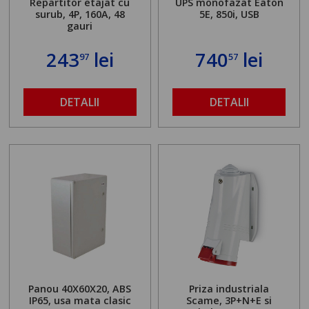
Repartitor etajat cu
UPS monofazat Eaton
surub, 4P, 160A, 48
5E, 850i, USB
gauri
243
lei
740
lei
97
57
DETALII
DETALII
Panou 40X60X20, ABS
Priza industriala
IP65, usa mata clasic
Scame, 3P+N+E si