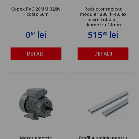
Copex PVC 20MM 320N
Reductor melcat
- colac 50m
modular B30, i=40, ax
iesire tubular,
diametru 14mm
0
lei
515
lei
67
39
DETALII
DETALII
Motor electric
Profil aluminiu pentru