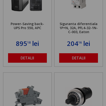
Power-Saving back-
Siguranta diferentiala
UPS Pro 550, APC
1P+N, 32A, PFL4-32-1N-
C-003, Eaton
895
lei
204
lei
18
16
DETALII
DETALII