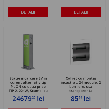
DETALII
DETALII
Statie incarcare EV in
Cofret cu montaj
curent alternativ tip
incastrat, 24 module, 2
PILON cu doua prize
borniere, usa
TIP 2, 22kW, Scame, cu
transparenta
server local
24679
lei
85
lei
20
74