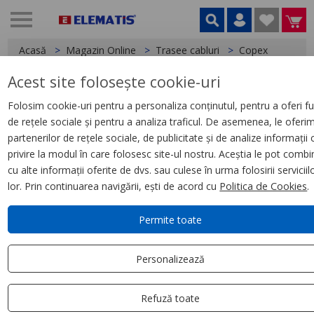
Acasă
Magazin Online
Trasee cabluri
Copex
Acest site folosește cookie-uri
< Copex
Folosim cookie-uri pentru a personaliza conținutul, pentru a oferi fu
de rețele sociale și pentru a analiza traficul. De asemenea, le oferi
Copex Scame, D20 750N (100M)
partenerilor de rețele sociale, de publicitate și de analize informații 
cu fir de tragere
privire la modul în care folosesc site-ul nostru. Aceștia le pot combi
cu alte informații oferite de dvs. sau culese în urma folosirii serviciil
lor. Prin continuarea navigării, ești de acord cu
Politica de Cookies
.
Permite toate
Personalizează
Refuză toate