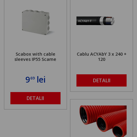
Scabox with cable
Cablu ACYAbY 3 x 240 +
sleeves IP55 Scame
120
9
lei
69
DETALII
DETALII