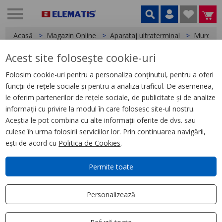
Acasă
Magazin Online
Aparataj ultraterminal
Mureva
Acest site folosește cookie-uri
< Mureva
Folosim cookie-uri pentru a personaliza conținutul, pentru a oferi
funcții de rețele sociale și pentru a analiza traficul. De asemenea,
Mureva priza2P+E, ST, fara
le oferim partenerilor de rețele sociale, de publicitate și de analize
surub, alb
informații cu privire la modul în care folosesc site-ul nostru.
Aceștia le pot combina cu alte informații oferite de dvs. sau
culese în urma folosirii serviciilor lor. Prin continuarea navigării,
ești de acord cu
Politica de Cookies
.
Permite toate
Personalizează