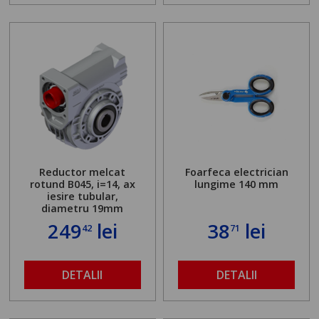
Reductor melcat
Foarfeca electrician
rotund B045, i=14, ax
lungime 140 mm
iesire tubular,
diametru 19mm
249
lei
38
lei
42
71
DETALII
DETALII