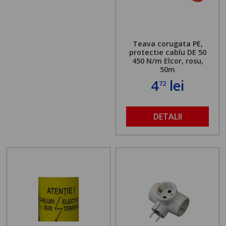
Teava corugata PE,
protectie cablu DE 50
450 N/m Elcor, rosu,
50m
4
lei
72
DETALII