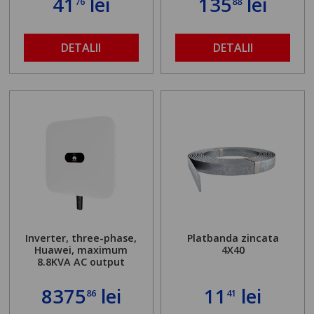
41
lei
135
lei
76
88
DETALII
DETALII
Inverter, three-phase,
Platbanda zincata
Huawei, maximum
4X40
8.8KVA AC output
8375
lei
11
lei
86
41