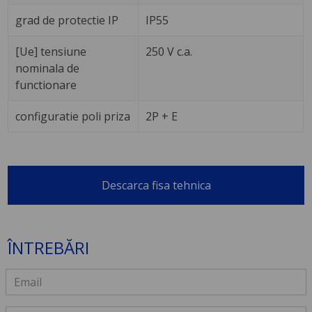
grad de protectie IP
IP55
[Ue] tensiune
250 V c.a.
nominala de
functionare
configuratie poli priza
2P + E
Descarca fisa tehnica
ÎNTREBĂRI