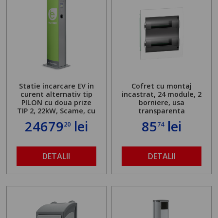
Statie incarcare EV in
Cofret cu montaj
curent alternativ tip
incastrat, 24 module, 2
PILON cu doua prize
borniere, usa
TIP 2, 22kW, Scame, cu
transparenta
server local
24679
lei
85
lei
20
74
DETALII
DETALII