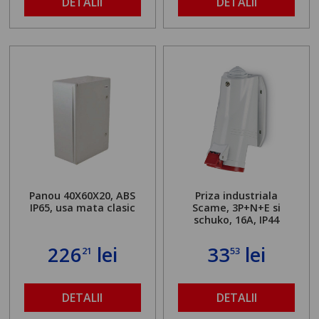
DETALII
DETALII
Panou 40X60X20, ABS
Priza industriala
IP65, usa mata clasic
Scame, 3P+N+E si
schuko, 16A, IP44
226
lei
33
lei
21
53
DETALII
DETALII