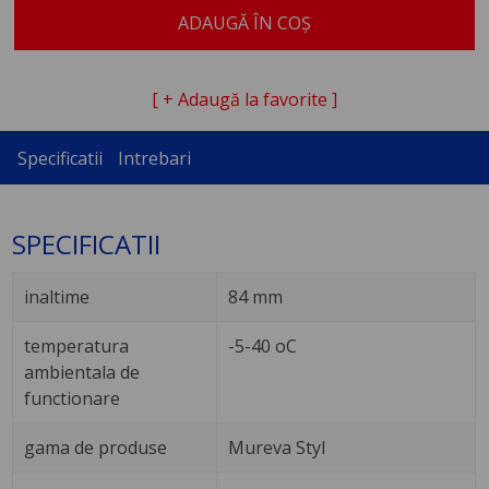
ADAUGĂ ÎN COȘ
[ + Adaugă la favorite ]
Specificatii
Intrebari
SPECIFICATII
inaltime
84 mm
temperatura
-5-40 oC
ambientala de
functionare
gama de produse
Mureva Styl