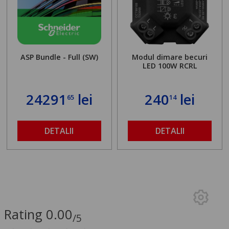
ASP Bundle - Full (SW)
Modul dimare becuri
LED 100W RCRL
24291
lei
240
lei
65
14
DETALII
DETALII
Rating 0.00
/5