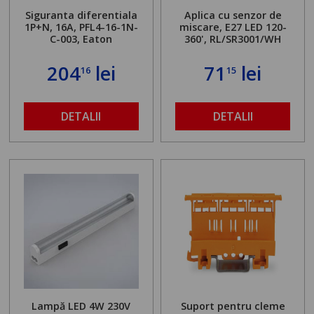
Siguranta diferentiala
Aplica cu senzor de
1P+N, 16A, PFL4-16-1N-
miscare, E27 LED 120-
C-003, Eaton
360', RL/SR3001/WH
204
lei
71
lei
16
15
DETALII
DETALII
Lampă LED 4W 230V
Suport pentru cleme