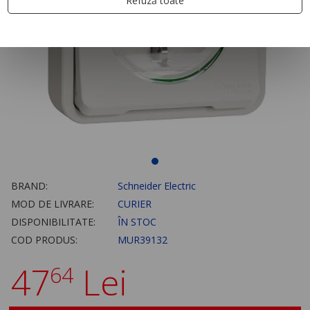
Refuză toate
BRAND:
Schneider Electric
MOD DE LIVRARE:
CURIER
DISPONIBILITATE:
ÎN STOC
COD PRODUS:
MUR39132
47
Lei
64