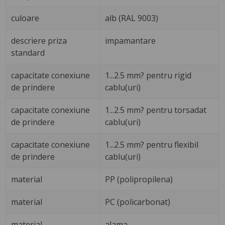
culoare
alb (RAL 9003)
descriere priza
impamantare
standard
capacitate conexiune
1...2.5 mm? pentru rigid
de prindere
cablu(uri)
capacitate conexiune
1...2.5 mm? pentru torsadat
de prindere
cablu(uri)
capacitate conexiune
1...2.5 mm? pentru flexibil
de prindere
cablu(uri)
material
PP (polipropilena)
material
PC (policarbonat)
material
alama