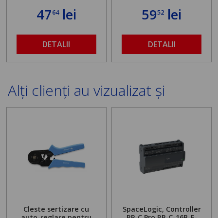
47
lei
59
lei
64
52
DETALII
DETALII
Alți clienți au vizualizat și
Cleste sertizare cu
SpaceLogic, Controller
auto-reglare pentru
RP-C Pro RP-C-16B-F-