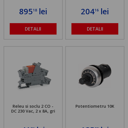
895
lei
204
lei
18
16
DETALII
DETALII
Releu si soclu 2 CO -
Potentiometru 10K
DC 230 Vac, 2 x 8A, gri