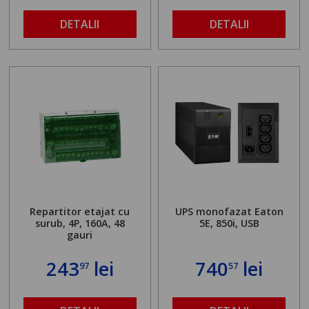
DETALII
DETALII
Repartitor etajat cu
UPS monofazat Eaton
surub, 4P, 160A, 48
5E, 850i, USB
gauri
243
lei
740
lei
97
57