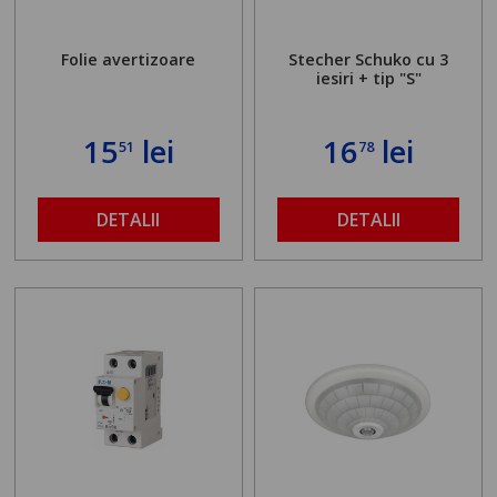
Folie avertizoare
Stecher Schuko cu 3
iesiri + tip "S"
15
lei
16
lei
51
78
DETALII
DETALII