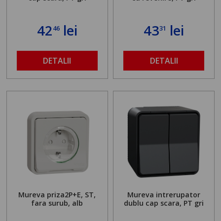
42
lei
43
lei
46
31
DETALII
DETALII
Mureva priza2P+E, ST,
Mureva intrerupator
fara surub, alb
dublu cap scara, PT gri