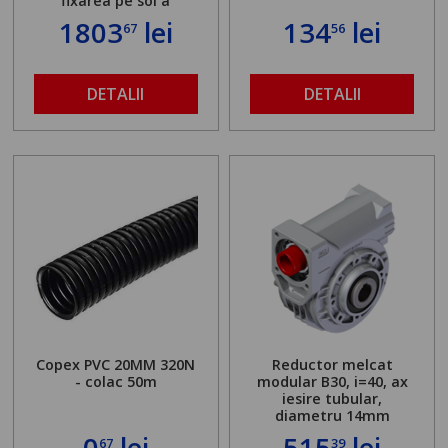
fixarea pe sol a
standului mașinii de
1803
lei
134
lei
67
56
găurit în locul
buloanelor de
ancorare. Greutate
maximă admisă de 500
DETALII
DETALII
kg și înălțime reglabilă
de la 1,8 la 2,9 m
Copex PVC 20MM 320N
Reductor melcat
- colac 50m
modular B30, i=40, ax
iesire tubular,
diametru 14mm
0
lei
515
lei
67
39