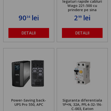
legaturi rapide cabluri
Wago 221-500 cu
prindere pe sina
90
lei
2
lei
34
99
DETALII
DETALII
Power-Saving back-
Siguranta diferentiala
UPS Pro 550, APC
1P+N, 32A, PFL4-32-1N-
C-003, Eaton