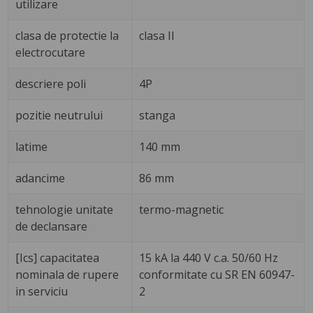
utilizare
clasa de protectie la
clasa II
electrocutare
descriere poli
4P
pozitie neutrului
stanga
latime
140 mm
adancime
86 mm
tehnologie unitate
termo-magnetic
de declansare
[Ics] capacitatea
15 kA la 440 V c.a. 50/60 Hz
nominala de rupere
conformitate cu SR EN 60947-
in serviciu
2