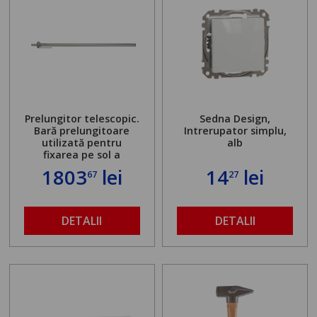
Prelungitor telescopic.
Sedna Design,
Bară prelungitoare
Intrerupator simplu,
utilizată pentru
alb
fixarea pe sol a
standului mașinii de
1803
lei
14
lei
67
27
găurit în locul
buloanelor de
ancorare. Greutate
maximă admisă de 500
DETALII
DETALII
kg și înălțime reglabilă
de la 1,8 la 2,9 m