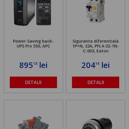
Power-Saving back-
Siguranta diferentiala
UPS Pro 550, APC
1P+N, 32A, PFL4-32-1N-
C-003, Eaton
895
lei
204
lei
18
16
DETALII
DETALII