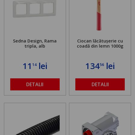
Sedna Design, Rama
Ciocan lăcătușerie cu
tripla, alb
coadă din lemn 1000g
11
lei
134
lei
14
56
DETALII
DETALII