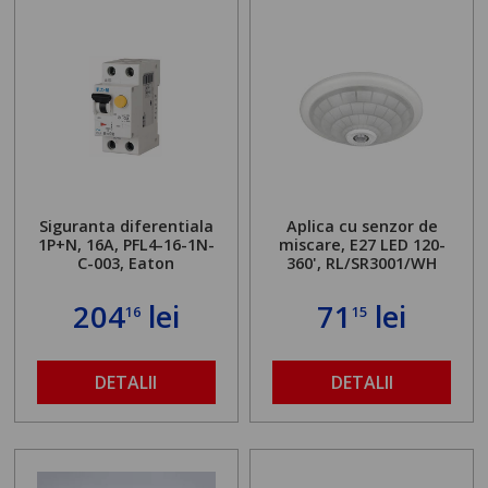
Siguranta diferentiala
Aplica cu senzor de
1P+N, 16A, PFL4-16-1N-
miscare, E27 LED 120-
C-003, Eaton
360', RL/SR3001/WH
204
lei
71
lei
16
15
DETALII
DETALII