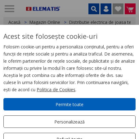
Acasă
Magazin Online
Distributie electrica de joasa tensi
Acest site folosește cookie-uri
< Întreruptoare de putere si separatoare de sarcina
Folosim cookie-uri pentru a personaliza conținutul, pentru a oferi
funcții de rețele sociale și pentru a analiza traficul. De asemenea,
Easypact CVS, CVS250B Tm250D
le oferim partenerilor de rețele sociale, de publicitate și de analize
Intreruptor, 4P/4D
informații cu privire la modul în care folosesc site-ul nostru.
Aceștia le pot combina cu alte informații oferite de dvs. sau
culese în urma folosirii serviciilor lor. Prin continuarea navigării,
ești de acord cu
Politica de Cookies
.
Permite toate
Personalizează