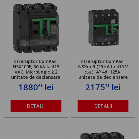
Intreruptor ComPacT
Intreruptor ComPacT
NSX100F, 36 kA la 415
NSXm B (25 kA la 415 V
VAC, MicroLogic 2.2
c.a.), 4P 4d, 125A,
unitate de declansare
unitate de declansare
100A, 4 poli 4d
TMD, conectori
1880
lei
2175
lei
61
71
EverLink
DETALII
DETALII