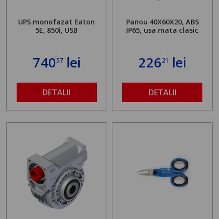
UPS monofazat Eaton
Panou 40X60X20, ABS
5E, 850i, USB
IP65, usa mata clasic
740
lei
226
lei
57
21
DETALII
DETALII