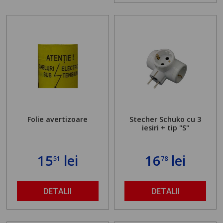
Folie avertizoare
Stecher Schuko cu 3
iesiri + tip "S"
15
lei
16
lei
51
78
DETALII
DETALII