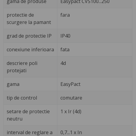
gama de produse
Easypact CVS100...250
protectie de
fara
scurgere la pamant
grad de protectie IP
IP40
conexiune inferioara
fata
descriere poli
4d
protejati
gama
EasyPact
tip de control
comutare
setare de protectie
1 x Ir (4d)
neutru
interval de reglare a
0,7...1 x In