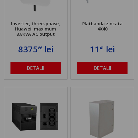
Inverter, three-phase,
Platbanda zincata
Huawei, maximum
4X40
8.8KVA AC output
8375
lei
11
lei
86
41
DETALII
DETALII