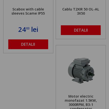
Scabox with cable
Cablu T2XIR 50 OL-AL
sleeves Scame IP55
3X50
24
lei
03
DETALII
DETALII
Motor electric
monofazat 1.5KW,
3000RPM, B3-1
condensator