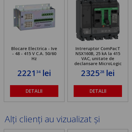
Blocare Electrica - Ive
Intreruptor ComPacT
- 48 - 415 V C.A. 50/60
NSX160B, 25 kA la 415
Hz
VAC, unitate de
declansare MicroLogic
2.2 100A, 4 poli 4d
2221
lei
2325
lei
34
28
DETALII
DETALII
Alți clienți au vizualizat și