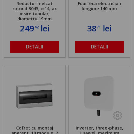
Reductor melcat
Foarfeca electrician
rotund B045, i=14, ax
lungime 140 mm
iesire tubular,
diametru 19mm
249
lei
38
lei
42
71
DETALII
DETALII
Cofret cu montaj
Inverter, three-phase,
aparent, 18 module, 2
Huawei, maximum