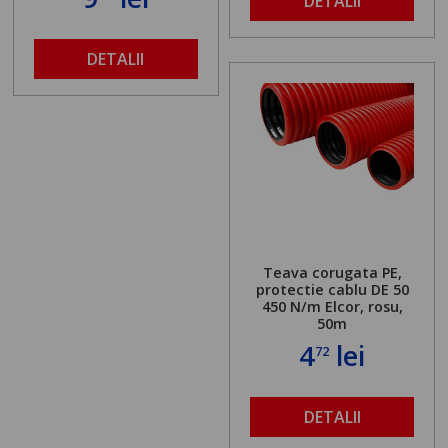
DETALII
DETALII
Teava corugata PE,
protectie cablu DE 50
450 N/m Elcor, rosu,
50m
4
lei
72
DETALII