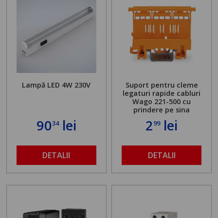
Lampă LED 4W 230V
Suport pentru cleme
legaturi rapide cabluri
Wago 221-500 cu
prindere pe sina
90
lei
2
lei
34
99
DETALII
DETALII