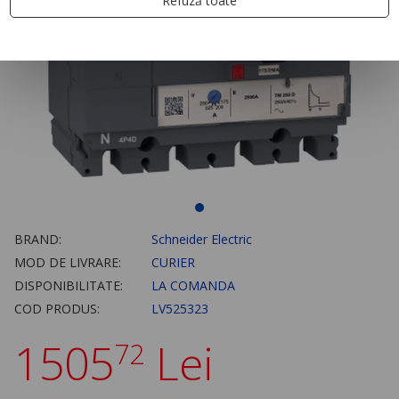
Refuză toate
BRAND:
Schneider Electric
MOD DE LIVRARE:
CURIER
DISPONIBILITATE:
LA COMANDA
COD PRODUS:
LV525323
1505
Lei
72