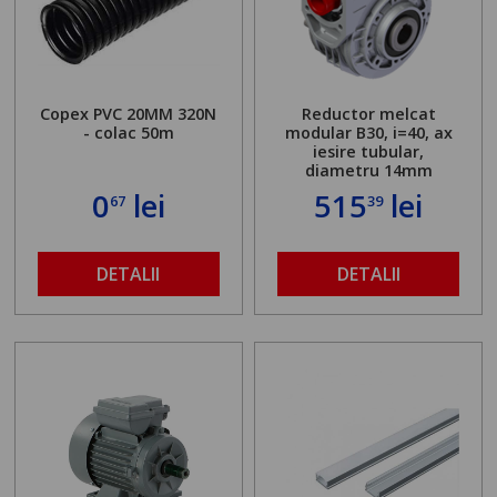
Copex PVC 20MM 320N
Reductor melcat
- colac 50m
modular B30, i=40, ax
iesire tubular,
diametru 14mm
0
lei
515
lei
67
39
DETALII
DETALII