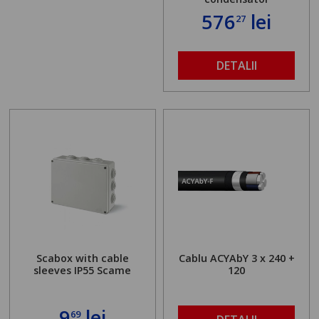
576
lei
27
DETALII
Scabox with cable
Cablu ACYAbY 3 x 240 +
sleeves IP55 Scame
120
9
lei
69