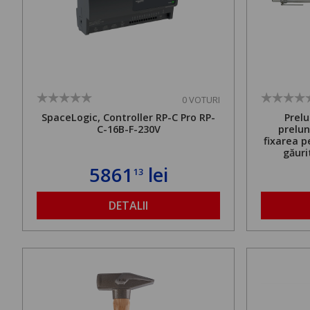
0 VOTURI
SpaceLogic, Controller RP-C Pro RP-
Prelu
C-16B-F-230V
prelun
fixarea p
găuri
ancorare
5861
lei
13
de 500 kg
DETALII