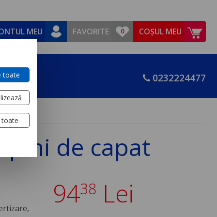
ONTUL MEU
FAVORITE
COȘUL MEU
 toate
0232224477
lizează
 toate
 pini de capat
94
Lei
38
a
rtizare,