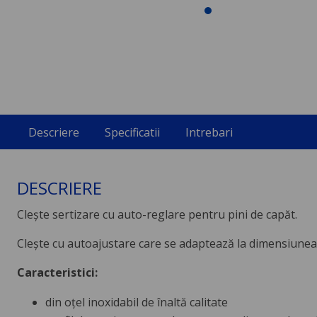
Descriere
Specificatii
Intrebari
DESCRIERE
Clește sertizare cu auto-reglare pentru pini de capăt.
Clește cu autoajustare care se adaptează la dimensiunea m
Caracteristici:
din oțel inoxidabil de înaltă calitate