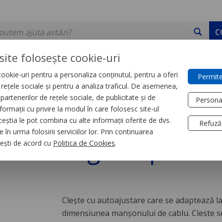
C
site folosește cookie-uri
ookie-uri pentru a personaliza conținutul, pentru a oferi
Permite
DE STOC
SERVICII
DEVINO PARTENER
CONTACT
e rețele sociale și pentru a analiza traficul. De asemenea,
partenerilor de rețele sociale, de publicitate și de
Persona
formații cu privire la modul în care folosesc site-ul
ice
Surubelnite si clesti
ceștia le pot combina cu alte informații oferite de dvs.
Refuză
 în urma folosirii serviciilor lor. Prin continuarea
u auto-reglare pentru
, ești de acord cu
Politica de Cookies
.
Clește cu autoajustare care se adaptează l
dimensiunea manșonului de cablu. Cleste se