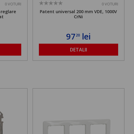
0 VOTURI
0 VOTURI
-reglare
Patent universal 200 mm VDE, 1000V
at
CrNi
97
lei
20
DETALII