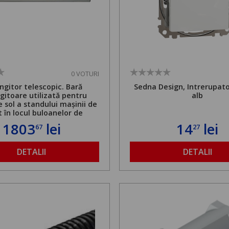
0 VOTURI
ngitor telescopic. Bară
Sedna Design, Intrerupato
gitoare utilizată pentru
alb
e sol a standului mașinii de
t în locul buloanelor de
. Greutate maximă admisă
1803
lei
14
lei
67
27
 și înălțime reglabilă de la
1,8 la 2,9 m
DETALII
DETALII