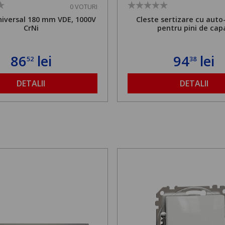
0 VOTURI
niversal 180 mm VDE, 1000V
Cleste sertizare cu auto
CrNi
pentru pini de cap
86
lei
94
lei
52
38
DETALII
DETALII