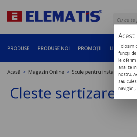
Acest 
Folosim c
PRODUSE
PRODUSE NOI
PROMOȚII
LICHIDĂRI 
funcții d
le oferim 
analize in
Acasă
Magazin Online
Scule pentru instalatii electr
nostru. A
sau culese
Cleste sertizare c
navigării