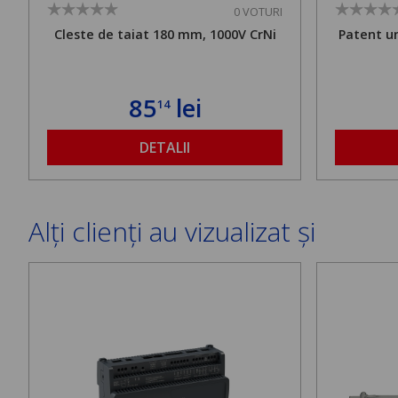
0 VOTURI
Cleste de taiat 180 mm, 1000V CrNi
Patent u
85
lei
14
DETALII
Alți clienți au vizualizat și