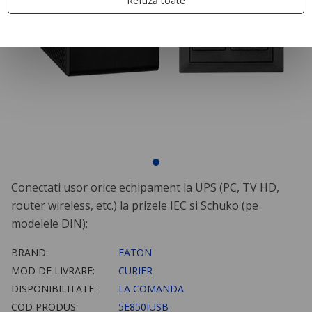
Refuză toate
Conectati usor orice echipament la UPS (PC, TV HD,
router wireless, etc.) la prizele IEC si Schuko (pe
modelele DIN);
BRAND:
EATON
MOD DE LIVRARE:
CURIER
DISPONIBILITATE:
LA COMANDA
COD PRODUS:
5E850IUSB