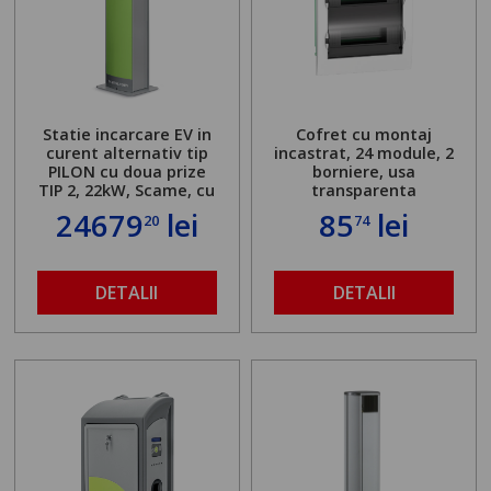
Statie incarcare EV in
Cofret cu montaj
curent alternativ tip
incastrat, 24 module, 2
PILON cu doua prize
borniere, usa
TIP 2, 22kW, Scame, cu
transparenta
server local
24679
lei
85
lei
20
74
DETALII
DETALII