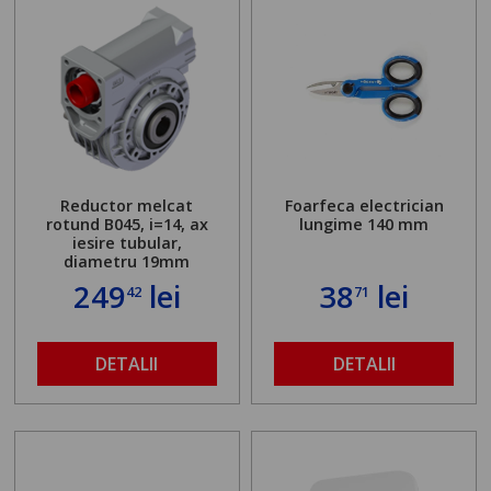
Reductor melcat
Foarfeca electrician
rotund B045, i=14, ax
lungime 140 mm
iesire tubular,
diametru 19mm
249
lei
38
lei
42
71
DETALII
DETALII