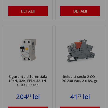
DETALII
DETALII
Siguranta diferentiala
Releu si soclu 2 CO -
1P+N, 32A, PFL4-32-1N-
DC 230 Vac, 2 x 8A, gri
C-003, Eaton
204
lei
41
lei
16
76