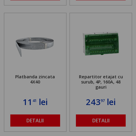
Platbanda zincata
Repartitor etajat cu
4X40
surub, 4P, 160A, 48
gauri
11
lei
243
lei
41
97
DETALII
DETALII