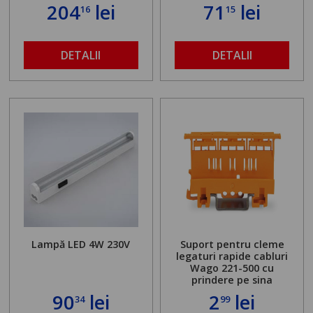
204
lei
71
lei
16
15
DETALII
DETALII
Lampă LED 4W 230V
Suport pentru cleme
legaturi rapide cabluri
Wago 221-500 cu
prindere pe sina
90
lei
2
lei
34
99