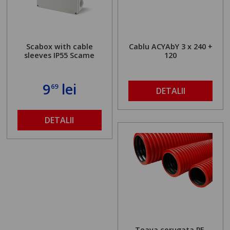
Scabox with cable
Cablu ACYAbY 3 x 240 +
sleeves IP55 Scame
120
9
lei
69
DETALII
DETALII
Teava corugata PE,