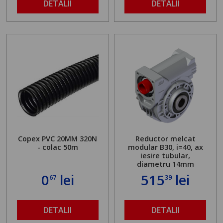
DETALII
DETALII
Copex PVC 20MM 320N
Reductor melcat
- colac 50m
modular B30, i=40, ax
iesire tubular,
diametru 14mm
0
lei
515
lei
67
39
DETALII
DETALII