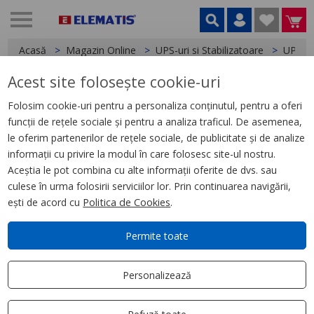
Acasă
Magazin Online
UPS-uri si Stabilizatoare
UPS-u
Acest site folosește cookie-uri
< UPS-uri monofazate
Folosim cookie-uri pentru a personaliza conținutul, pentru a oferi
funcții de rețele sociale și pentru a analiza traficul. De asemenea,
UPS monofazat Eaton 5E, 850i,
le oferim partenerilor de rețele sociale, de publicitate și de analize
USB
informații cu privire la modul în care folosesc site-ul nostru.
Aceștia le pot combina cu alte informații oferite de dvs. sau
culese în urma folosirii serviciilor lor. Prin continuarea navigării,
ești de acord cu
Politica de Cookies
.
Permite toate
Personalizează