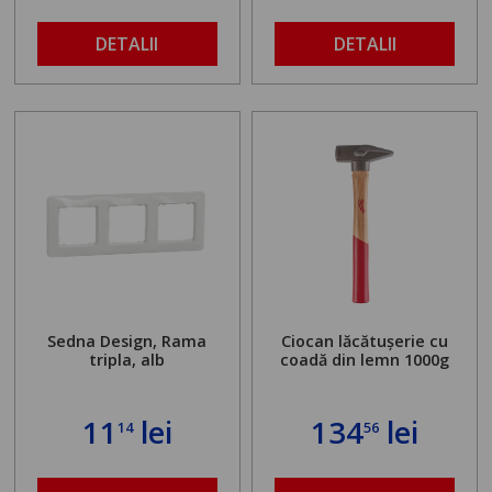
ancorare. Greutate
maximă admisă de 500
DETALII
DETALII
kg și înălțime reglabilă
de la 1,8 la 2,9 m
Sedna Design, Rama
Ciocan lăcătușerie cu
tripla, alb
coadă din lemn 1000g
11
lei
134
lei
14
56