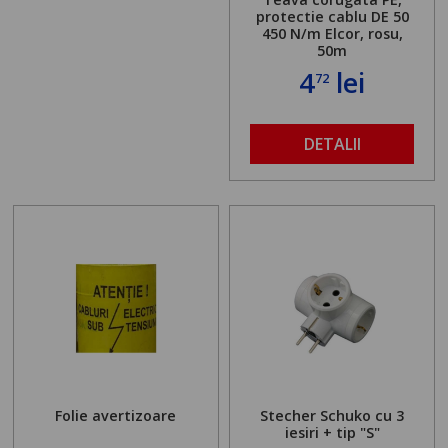
protectie cablu DE 50
450 N/m Elcor, rosu,
50m
4
lei
72
DETALII
Folie avertizoare
Stecher Schuko cu 3
iesiri + tip "S"