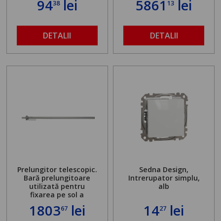
94
lei
5861
lei
38
13
DETALII
DETALII
Prelungitor telescopic.
Sedna Design,
Bară prelungitoare
Intrerupator simplu,
utilizată pentru
alb
fixarea pe sol a
standului mașinii de
1803
lei
14
lei
67
27
găurit în locul
buloanelor de