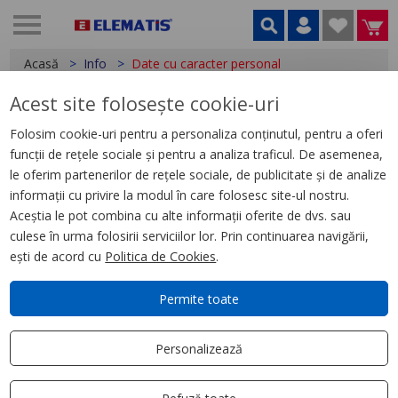
Acasă
Info
Date cu caracter personal
Acest site folosește cookie-uri
Prelucrarea datelor cu caracter personal
Date cu caracter personal
Folosim cookie-uri pentru a personaliza conținutul, pentru a oferi
Despre noi
funcții de rețele sociale și pentru a analiza traficul. De asemenea,
Cum comand?
le oferim partenerilor de rețele sociale, de publicitate și de analize
informații cu privire la modul în care folosesc site-ul nostru.
Cum se livrează?
Aceștia le pot combina cu alte informații oferite de dvs. sau
Cum returnez?
culese în urma folosirii serviciilor lor. Prin continuarea navigării,
Informații stoc produse
ești de acord cu
Politica de Cookies
.
Modalități de plată
Voucher
Permite toate
Cookies
Termeni și condiții
Personalizează
Contact