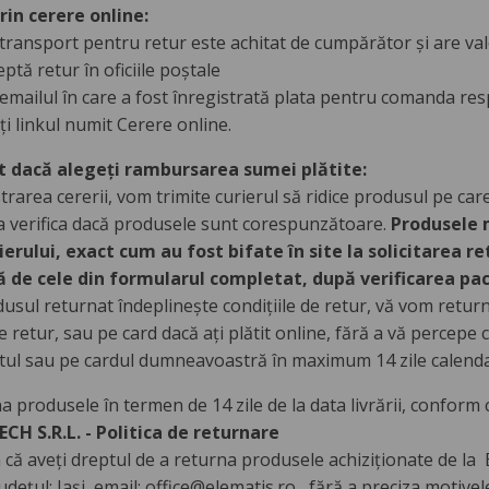
rin cerere online:
transport pentru retur este achitat de cumpărător și are valo
tă retur în oficiile poștale
 emailul în care a fost înregistrată plata pentru comanda res
ți linkul numit Cerere online.
ut dacă alegeți rambursarea sumei plătite:
rarea cererii, vom trimite curierul să ridice produsul pe care
e a verifica dacă produsele sunt corespunzătoare.
Produsele 
ierului, exact cum au fost bifate în site la solicitarea re
ă de cele din formularul completat, după verificarea pac
usul returnat îndeplinește condițiile de retur, vă vom return
 retur, sau pe card dacă ați plătit online, fără a vă percep
ontul sau pe cardul dumneavoastră în maximum 14 zile calenda
a produsele în termen de 14 zile de la data livrării, conform co
CH S.R.L. - Politica de returnare
că aveți dreptul de a returna produsele achiziționate de la E
Județul: Iași, email: office@elematis.ro , fără a preciza motivel