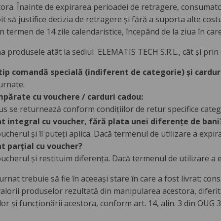
stora. Înainte de expirarea perioadei de retragere, consumato
oit să justifice decizia de retragere și fără a suporta alte costu
n termen de 14 zile calendaristice, începând de la ziua în care
a produsele atât la sediul ELEMATIS TECH S.R.L., cât și prin 
tip comandă specială (indiferent de categorie) și cardur
urnate.
părate cu vouchere / carduri cadou:
s se returnează conform condițiilor de retur specifice catego
at integral cu voucher, fără plata unei diferențe de bani
cherul și îl puteți aplica. Dacă termenul de utilizare a expirat
at parțial cu voucher?
cherul și restituim diferența. Dacă termenul de utilizare a ex
rnat trebuie să fie în aceeași stare în care a fost livrat; c
alorii produselor rezultată din manipularea acestora, diferi
ilor și funcționării acestora, conform art. 14, alin. 3 din OUG 