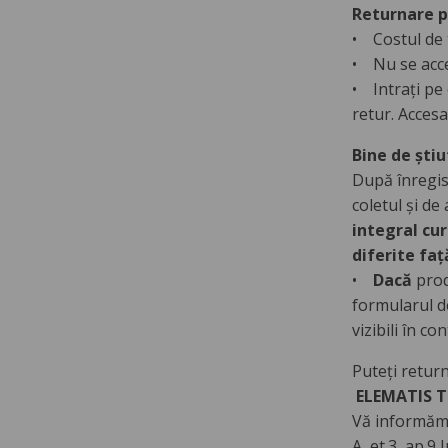
Returnare p
• Costul de 
• Nu se accep
• Intrați pe
retur. Accesa
Bine de ști
După înregist
coletul și d
integral cur
diferite faț
•
Dacă
prod
formularul de
vizibili în c
Puteți return
ELEMATIS TE
Vă informăm 
A, et.3, ap.9 