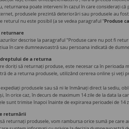
, returnarea poate interveni în cazul în care considerați că 
ternet, produsele prezintă deteriorări sau produsele au fost 
are returul nu este posibil (a se vedea paragraful "
Produse ca
 returnare
azurilor descrise la paragraful "Produse care nu pot fi retur
ziua în care dumneavoastră sau persoana indicată de dumn
 dreptului de a returna
are doriți să returnați produse, este necesar ca în perioada m
ă de a returna produsele, utilizând cererea online și veți pr
xpediați produsele sau să ni le înmânați direct la sediu, oblig
 și, în orice caz, în decurs de maximum 14 zile de la data la
e sunt trimise înapoi înainte de expirarea perioadei de 14 zi
e returnării
 să returnați produsele, vom rambursa orice sumă pe care am
a care suntem informați cu privire la decizia dumneavoastră d