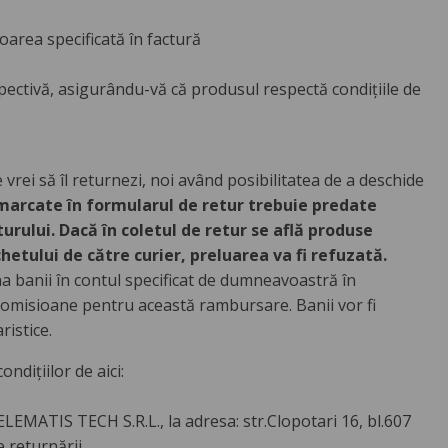
area specificată în factură
pectivă, asigurându-vă că produsul respectă condițiile de
 vrei să îl returnezi, noi având posibilitatea de a deschide
marcate în formularul de retur trebuie predate
turului. Dacă în coletul de retur se află produse
hetului de către curier, preluarea va fi refuzată.
a banii în contul specificat de dumneavoastră în
e comisioane pentru această rambursare. Banii vor fi
ristice.
ndițiilor de aici:
LEMATIS TECH S.R.L., la adresa: str.Clopotari 16, bl.607
e returnării.