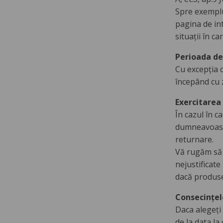
Spre exemplu
pagina de in
situații în c
Perioada de
Cu excepția c
începând cu 
Exercitarea
În cazul în c
dumneavoastr
returnare.
Vă rugăm să e
nejustificate
dacă produsel
Consecințel
Daca alegeți
de la data l