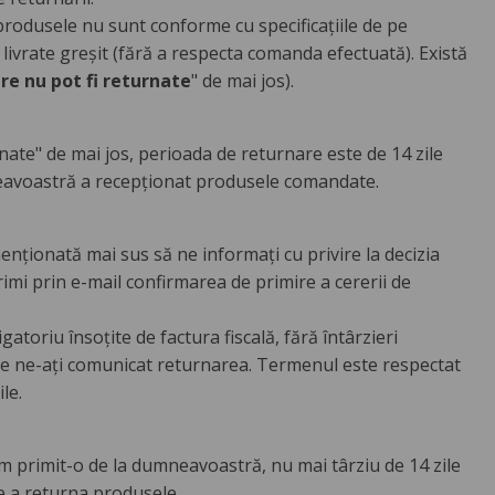
produsele nu sunt conforme cu specificațiile de pe
livrate greșit (fără a respecta comanda efectuată). Există
re nu pot fi returnate
" de mai jos).
nate" de mai jos, perioada de returnare este de 14 zile
eavoastră a recepționat produsele comandate.
enționată mai sus să ne informați cu privire la decizia
imi prin e-mail confirmarea de primire a cererii de
atoriu însoțite de factura fiscală, fără întârzieri
 care ne-ați comunicat returnarea. Termenul este respectat
le.
 primit-o de la dumneavoastră, nu mai târziu de 14 zile
e a returna produsele.