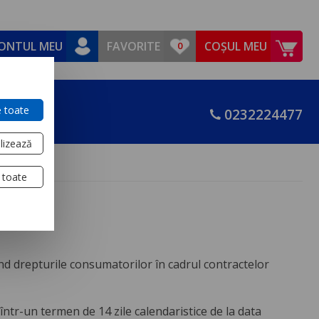
ONTUL MEU
FAVORITE
COȘUL MEU
 toate
0232224477
lizează
 toate
nd drepturile consumatorilor în cadrul contractelor
într-un termen de 14 zile calendaristice de la data