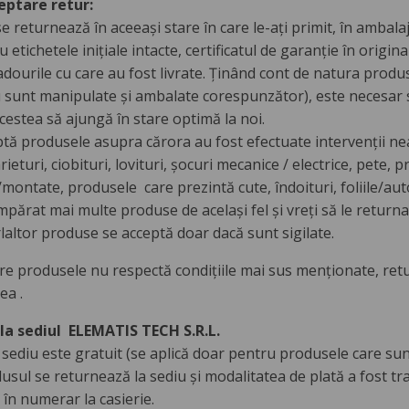
eptare retur:
e returnează în aceeași stare în care le-ați primit, în ambala
 cu etichetele inițiale intacte, certificatul de garanție în orig
adourile cu care au fost livrate. Ținând cont de natura produ
 sunt manipulate și ambalate corespunzător), este necesar s
acestea să ajungă în stare optimă la noi.
ptă produsele asupra cărora au fost efectuate intervenții ne
rieturi, ciobituri, lovituri, șocuri mecanice / electrice, pete,
/montate, produsele care prezintă cute, îndoituri, foliile/aut
mpărat mai multe produse de același fel și vreți să le returnaț
laltor produse se acceptă doar dacă sunt sigilate.
are produsele nu respectă condițiile mai sus menționate, retu
ea .
la sediul ELEMATIS TECH S.R.L.
 sediu este gratuit (se aplică doar pentru produsele care sun
ul se returnează la sediu și modalitatea de plată a fost tra
 în numerar la casierie.