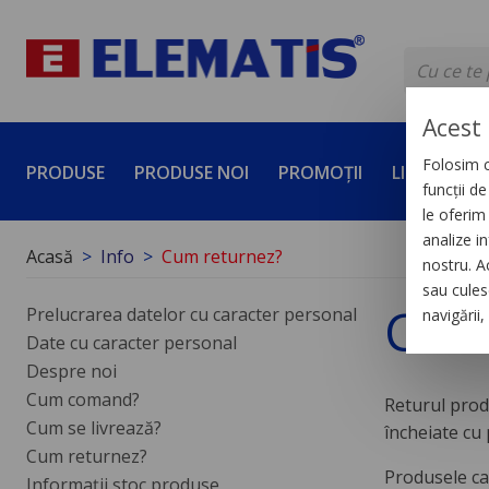
Acest 
Folosim c
PRODUSE
PRODUSE NOI
PROMOȚII
LICHIDĂRI 
funcții d
le oferim 
analize in
Acasă
Info
Cum returnez?
nostru. A
sau culese
Cum
Prelucrarea datelor cu caracter personal
navigării
Date cu caracter personal
Despre noi
Cum comand?
Returul prod
Cum se livrează?
încheiate cu 
Cum returnez?
Produsele car
Informații stoc produse