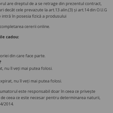
rul are dreptul de a se retrage din prezentul contract,
ri decât cele prevazute la art.13 alin.(3) și art.14 din O.U.G
 intră în posesia fizică a produsului
completarea cererii online.
ile cadou:
riei din care face parte.
?
, nu îl veți mai putea folosi.
pirat, nu îl veți mai putea folosi.
onsumatorul este responsabil doar în ceea ce privește
t de ceea ce este necesar pentru determinarea naturii,
34/2014.