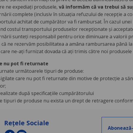
are ne expediați produsele,
vă informăm că va trebui să sup
rnării complete (inclusiv în situația refuzului de recepție a co
ortului achitat de cumpărător va fi rambursat. În cazul unei 
ind costul transportului produselor recepționate și accepta
urnării sunteți responsabil pentru orice diminuare a valorii 
că ne rezervăm posibilitatea a amâna rambursarea până la
are ne-ați furnizat dovada că ați trimis către noi produsele c
e nu pot fi returnate
turnate următoarele tipuri de produse:
igilate care nu pot fi returnate din motive de protecție a sănă
or;
ealizate după specificațiile cumpărătorului
e tipuri de produse nu exista un drept de retragere conform
Rețele Sociale
Abonează-