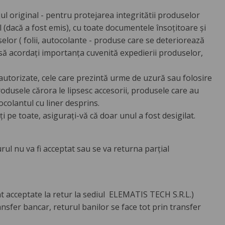
jul original - pentru protejarea integritătii produselor
inal (dacă a fost emis), cu toate documentele însoțitoare și
selor ( folii, autocolante - produse care se deteriorează
ă acordați importanța cuvenită expedierii produselor,
autorizate, cele care prezintă urme de uzură sau folosire
 produsele cărora le lipsesc accesorii, produsele care au
ocolantul cu liner desprins.
i pe toate, asigurați-vă că doar unul a fost desigilat.
rul nu va fi acceptat sau se va returna parțial
t acceptate la retur la sediul ELEMATIS TECH S.R.L.)
nsfer bancar, returul banilor se face tot prin transfer