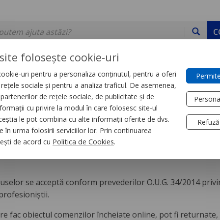
C
site folosește cookie-uri
ookie-uri pentru a personaliza conținutul, pentru a oferi
Permite
DE STOC
SERVICII
DEVINO PARTENER
CONTACT
e rețele sociale și pentru a analiza traficul. De asemenea,
partenerilor de rețele sociale, de publicitate și de
Persona
formații cu privire la modul în care folosesc site-ul
ceștia le pot combina cu alte informații oferite de dvs.
Refuză
 în urma folosirii serviciilor lor. Prin continuarea
 returnez?
, ești de acord cu
Politica de Cookies
.
uselor se acceptă conform prevederilor O.U.G. 34/2014 privi
profesioniștii.
e fac obiectul comenzilor încheiate online, pot fi returnate, 