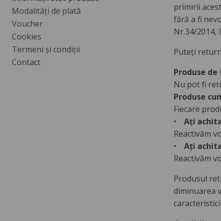
primirii ace
Modalități de plată
fără a fi nev
Voucher
Nr.34/2014, î
Cookies
Termeni și condiții
Puteți return
Contact
Produse de 
Nu pot fi ret
Produse cum
Fiecare produ
•
Ați achit
Reactivăm vou
•
Ați achit
Reactivăm vou
Produsul retu
diminuarea v
caracteristic