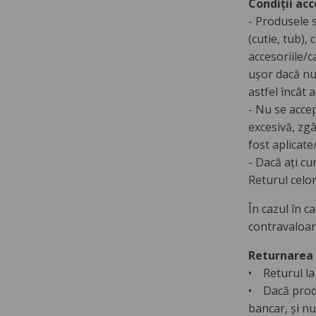
Condiții acc
- Produsele s
(cutie, tub),
accesoriile/c
ușor dacă nu
astfel încât 
- Nu se acce
excesivă, zgâ
fost aplicate
- Dacă ați cu
Returul celor
În cazul în c
contravaloar
Returnarea 
• Returul la
• Dacă produs
bancar, și nu