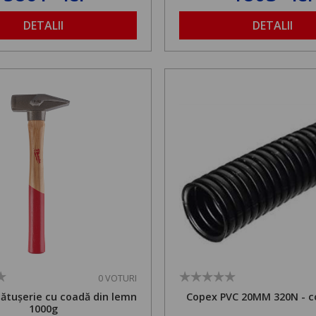
1,8 la 2,9 m
DETALII
DETALII
0 VOTURI
cătușerie cu coadă din lemn
Copex PVC 20MM 320N - c
1000g