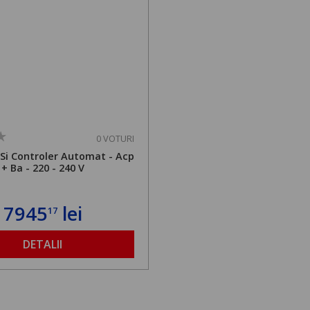
0 VOTURI
 Si Controler Automat - Acp
+ Ba - 220 - 240 V
7945
lei
17
DETALII