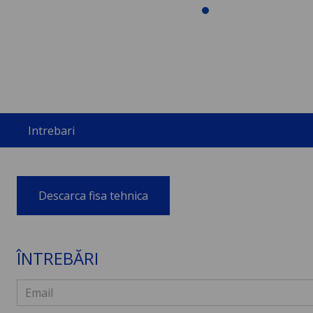
Intrebari
Descarca fisa tehnica
ÎNTREBĂRI