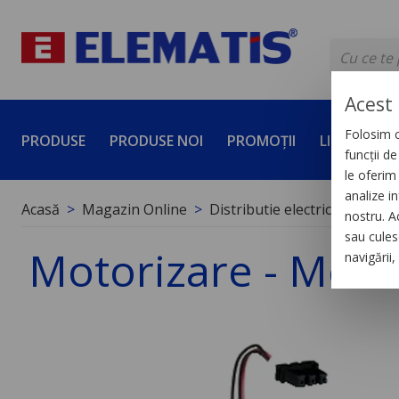
Acest 
Folosim c
PRODUSE
PRODUSE NOI
PROMOȚII
LICHIDĂRI 
funcții d
le oferim 
analize in
Acasă
Magazin Online
Distributie electrica de joas
nostru. A
sau culese
Motorizare - Mch -
navigării