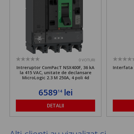
0 VOTURI
Intreruptor ComPacT NSX400F, 36 kA
Interfata
la 415 VAC, unitate de declansare
MicroLogic 2.3 M 250A, 4 poli 4d
6589
lei
14
DETALII
Alți clienți au vizualizat și