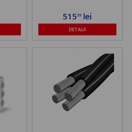
515
lei
39
DETALII