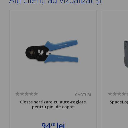
0 VOTURI
Cleste sertizare cu auto-reglare
SpaceLog
pentru pini de capat
94
lei
38