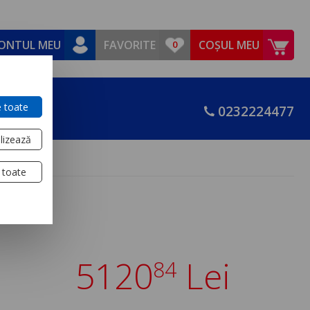
ONTUL MEU
FAVORITE
COȘUL MEU
 toate
0232224477
lizează
ina
 toate
5120
Lei
84