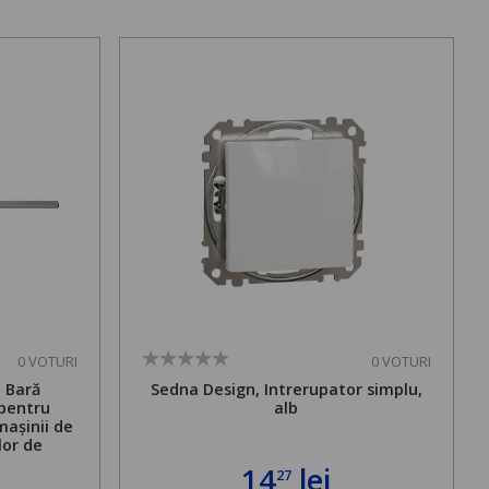
0 VOTURI
0 VOTURI
. Bară
Sedna Design, Intrerupator simplu,
 pentru
alb
mașinii de
lor de
mă admisă
14
lei
27
bilă de la