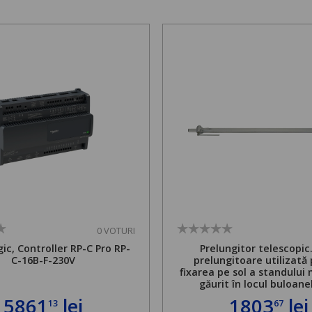
0 VOTURI
ic, Controller RP-C Pro RP-
Prelungitor telescopic
C-16B-F-230V
prelungitoare utilizată
fixarea pe sol a standului 
găurit în locul buloane
ancorare. Greutate maxi
5861
lei
1803
lei
13
67
de 500 kg și înălțime regla