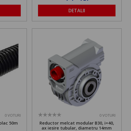
DETALII
0 VOTURI
0 VOTURI
olac 50m
Reductor melcat modular B30, i=40,
ax iesire tubular, diametru 14mm