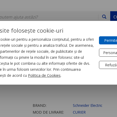
C
site folosește cookie-uri
ookie-uri pentru a personaliza conținutul, pentru a oferi
Permite
DE STOC
SERVICII
DEVINO PARTENER
CONTACT
e rețele sociale și pentru a analiza traficul. De asemenea,
partenerilor de rețele sociale, de publicitate și de
Persona
formații cu privire la modul în care folosesc site-ul
a tensiune
Întreruptoare de putere si separatoare de sarc
ceștia le pot combina cu alte informații oferite de dvs.
Refuză
 în urma folosirii serviciilor lor. Prin continuarea
 440 - 480 V C.A.
, ești de acord cu
Politica de Cookies
.
BRAND:
Schneider Electric
MOD DE LIVRARE:
CURIER