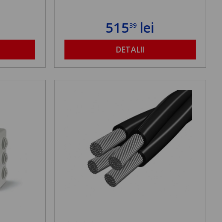
515
lei
39
DETALII