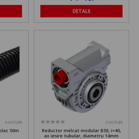
DETALII
0 VOTURI
0 VOTURI
olac 50m
Reductor melcat modular B30, i=40,
ax iesire tubular, diametru 14mm