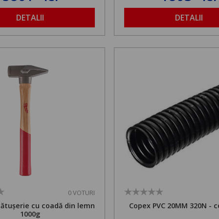
1,8 la 2,9 m
DETALII
DETALII
0 VOTURI
cătușerie cu coadă din lemn
Copex PVC 20MM 320N - c
1000g