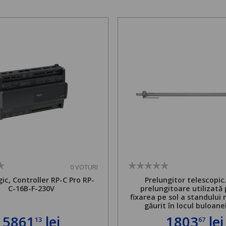
0 VOTURI
ic, Controller RP-C Pro RP-
Prelungitor telescopic
C-16B-F-230V
prelungitoare utilizată
fixarea pe sol a standului 
găurit în locul buloane
ancorare. Greutate maxi
5861
lei
1803
lei
13
67
de 500 kg și înălțime regla