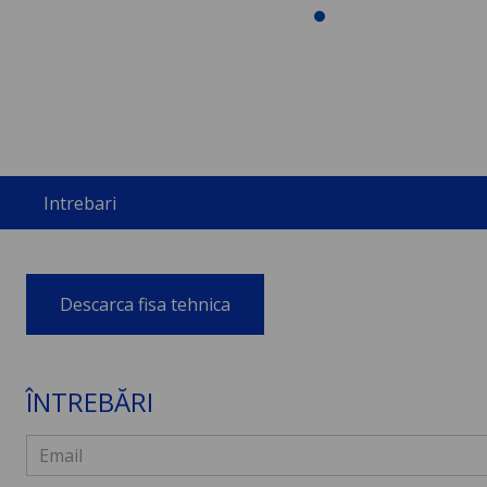
Intrebari
Descarca fisa tehnica
ÎNTREBĂRI