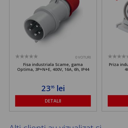
0 VOTURI
Fisa industriala Scame, gama
Priza ind
Optima, 3P+N+E, 400V, 16A, 6h, IP44
4
23
lei
95
DETALII
Alți clienți au vizualizat și