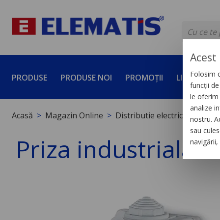
Acest 
Folosim c
PRODUSE
PRODUSE NOI
PROMOȚII
LICHIDĂRI 
funcții d
le oferim 
analize in
Acasă
Magazin Online
Distributie electrica de joas
nostru. A
sau culese
Priza industriala 
navigării