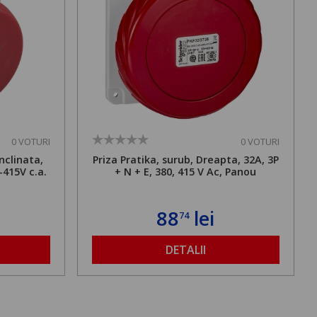
0 VOTURI
0 VOTURI
inclinata,
Priza Pratika, surub, Dreapta, 32A, 3P
-415V c.a.
+ N + E, 380, 415 V Ac, Panou
88
lei
74
DETALII