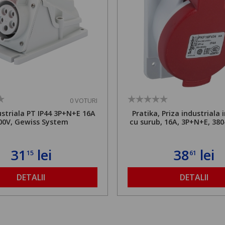
0 VOTURI
ustriala PT IP44 3P+N+E 16A
Pratika, Priza industriala 
00V, Gewiss System
cu surub, 16A, 3P+N+E, 380
31
lei
38
lei
15
61
DETALII
DETALII