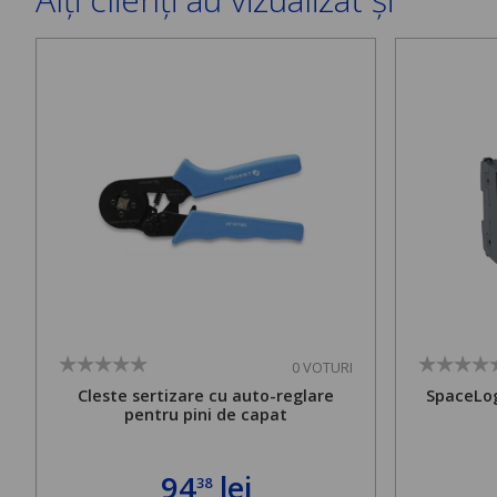
0 VOTURI
Cleste sertizare cu auto-reglare
SpaceLog
pentru pini de capat
94
lei
38