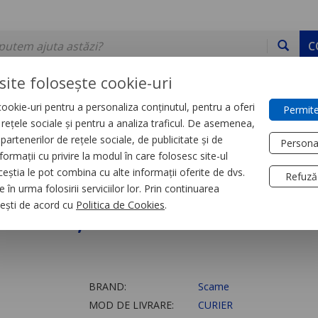
C
site folosește cookie-uri
ookie-uri pentru a personaliza conținutul, pentru a oferi
Permite
DE STOC
SERVICII
DEVINO PARTENER
CONTACT
e rețele sociale și pentru a analiza traficul. De asemenea,
partenerilor de rețele sociale, de publicitate și de
Persona
formații cu privire la modul în care folosesc site-ul
a tensiune
Prize si fise industriale
ceștia le pot combina cu alte informații oferite de dvs.
Refuză
 în urma folosirii serviciilor lor. Prin continuarea
Scame, 3P+N+E si sch
, ești de acord cu
Politica de Cookies
.
BRAND:
Scame
MOD DE LIVRARE:
CURIER