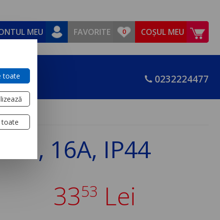
ONTUL MEU
FAVORITE
COȘUL MEU
 toate
0232224477
lizează
 toate
uko, 16A, IP44
33
Lei
53