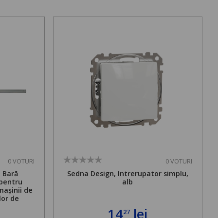
0 VOTURI
0 VOTURI
. Bară
Sedna Design, Intrerupator simplu,
 pentru
alb
mașinii de
lor de
mă admisă
14
lei
27
bilă de la