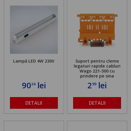
Lampă LED 4W 230V
Suport pentru cleme
legaturi rapide cabluri
Wago 221-500 cu
prindere pe sina
90
lei
2
lei
34
99
DETALII
DETALII