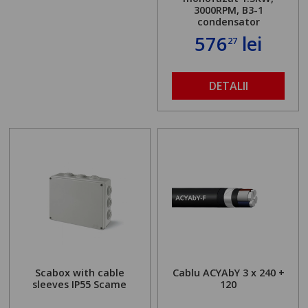
3000RPM, B3-1
condensator
576
lei
27
DETALII
Scabox with cable
Cablu ACYAbY 3 x 240 +
sleeves IP55 Scame
120