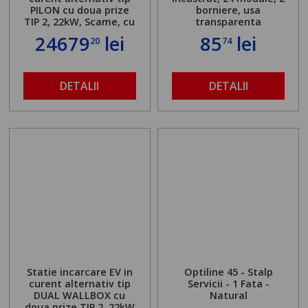
PILON cu doua prize
borniere, usa
TIP 2, 22kW, Scame, cu
transparenta
server local
24679
lei
85
lei
20
74
DETALII
DETALII
Statie incarcare EV in
Optiline 45 - Stalp
curent alternativ tip
Servicii - 1 Fata -
DUAL WALLBOX cu
Natural
doua prize TIP 2, 22kW