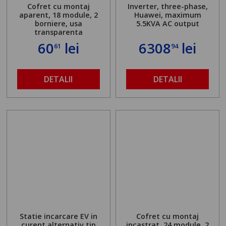
Cofret cu montaj
Inverter, three-phase,
aparent, 18 module, 2
Huawei, maximum
borniere, usa
5.5KVA AC output
transparenta
60
lei
6308
lei
61
94
DETALII
DETALII
Statie incarcare EV in
Cofret cu montaj
curent alternativ tip
incastrat, 24 module, 2