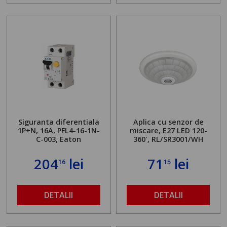
Siguranta diferentiala
Aplica cu senzor de
1P+N, 16A, PFL4-16-1N-
miscare, E27 LED 120-
C-003, Eaton
360', RL/SR3001/WH
204
lei
71
lei
16
15
DETALII
DETALII