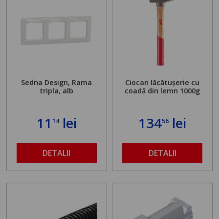
Sedna Design, Rama
Ciocan lăcătușerie cu
tripla, alb
coadă din lemn 1000g
11
lei
134
lei
14
56
DETALII
DETALII