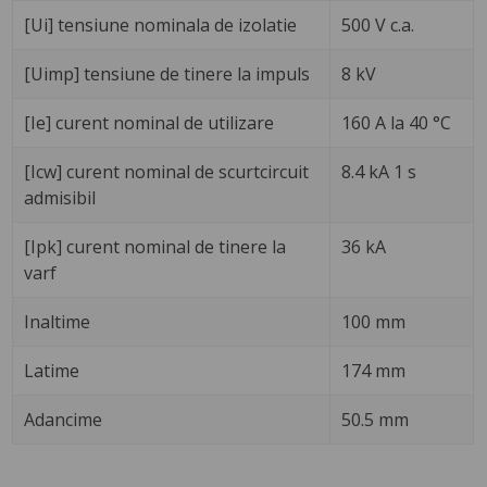
[Ui] tensiune nominala de izolatie
500 V c.a.
[Uimp] tensiune de tinere la impuls
8 kV
[Ie] curent nominal de utilizare
160 A la 40 °C
[Icw] curent nominal de scurtcircuit
8.4 kA 1 s
admisibil
[Ipk] curent nominal de tinere la
36 kA
varf
Inaltime
100 mm
Latime
174 mm
Adancime
50.5 mm