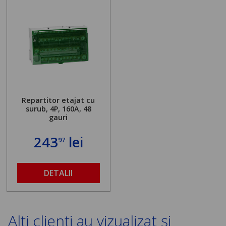
Repartitor etajat cu
surub, 4P, 160A, 48
gauri
243
lei
97
DETALII
Alți clienți au vizualizat și