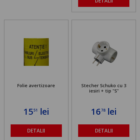
DETALII
Folie avertizoare
Stecher Schuko cu 3
iesiri + tip "S"
15
lei
16
lei
51
78
DETALII
DETALII