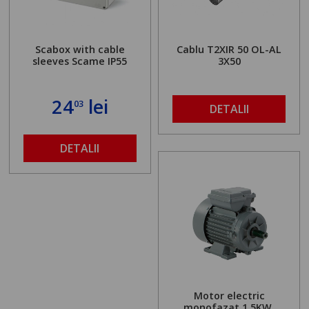
Scabox with cable
Cablu T2XIR 50 OL-AL
sleeves Scame IP55
3X50
24
lei
03
DETALII
DETALII
Motor electric
monofazat 1.5KW,