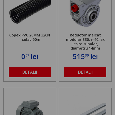
Copex PVC 20MM 320N
Reductor melcat
- colac 50m
modular B30, i=40, ax
iesire tubular,
diametru 14mm
0
lei
515
lei
67
39
DETALII
DETALII