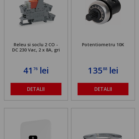
Releu si soclu 2 CO -
Potentiometru 10K
DC 230 Vac, 2 x 8A, gri
41
lei
135
lei
76
88
DETALII
DETALII