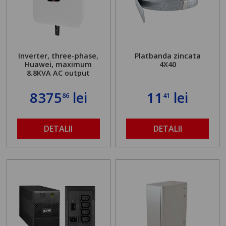
Inverter, three-phase,
Platbanda zincata
Huawei, maximum
4X40
8.8KVA AC output
8375
lei
11
lei
86
41
DETALII
DETALII