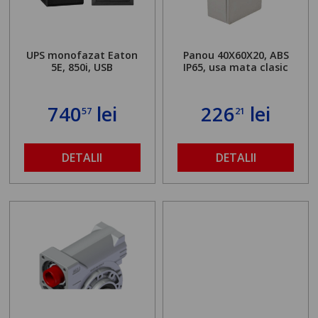
UPS monofazat Eaton
Panou 40X60X20, ABS
5E, 850i, USB
IP65, usa mata clasic
740
lei
226
lei
57
21
DETALII
DETALII