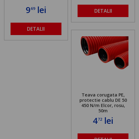
9
lei
69
DETALII
DETALII
Teava corugata PE,
protectie cablu DE 50
450 N/m Elcor, rosu,
50m
4
lei
72