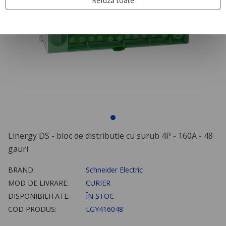
Refuză toate
Linergy DS - bloc de distributie cu surub 4P - 160A - 48
gauri
BRAND:
Schneider Electric
MOD DE LIVRARE:
CURIER
DISPONIBILITATE:
ÎN STOC
COD PRODUS:
LGY416048