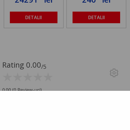
DETALII
DETALII
Rating 0.00
/5
0.00 (0 Review-uri)
5 stele
0
4 stele
0
3 stele
0
2 stele
0