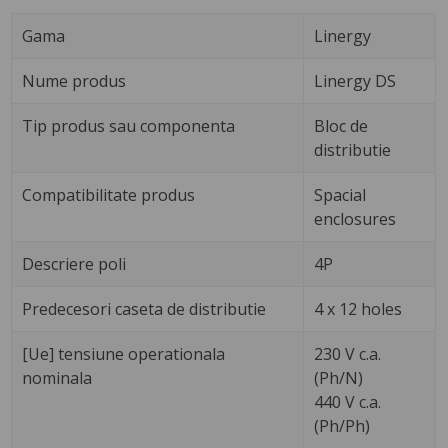
Gama
Linergy
Nume produs
Linergy DS
Tip produs sau componenta
Bloc de
distributie
Compatibilitate produs
Spacial
enclosures
Descriere poli
4P
Predecesori caseta de distributie
4 x 12 holes
[Ue] tensiune operationala
230 V c.a.
nominala
(Ph/N)
440 V c.a.
(Ph/Ph)