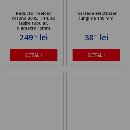
Reductor melcat
Foarfeca electrician
rotund B045, i=14, ax
lungime 140 mm
iesire tubular,
diametru 19mm
249
lei
38
lei
42
71
DETALII
DETALII