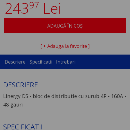
243
Lei
97
ADAUGĂ ÎN COȘ
[ + Adaugă la favorite ]
Descriere
Specificatii
Intrebari
DESCRIERE
Linergy DS - bloc de distributie cu surub 4P - 160A -
48 gauri
SPECIFICATII