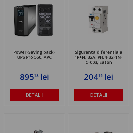
Power-Saving back-
Siguranta diferentiala
UPS Pro 550, APC
1P+N, 32A, PFL4-32-1N-
C-003, Eaton
895
lei
204
lei
18
16
DETALII
DETALII