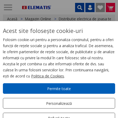
Acasă
Magazin Online
Distributie electrica de joasa tensi
Acest site folosește cookie-uri
< Blocuri de distributie
Folosim cookie-uri pentru a personaliza conținutul, pentru a oferi
funcții de rețele sociale și pentru a analiza traficul. De asemenea,
Repartitor etajat cu surub, 4P,
le oferim partenerilor de rețele sociale, de publicitate și de analize
160A, 48 gauri
informații cu privire la modul în care folosesc site-ul nostru.
Aceștia le pot combina cu alte informații oferite de dvs. sau
culese în urma folosirii serviciilor lor. Prin continuarea navigării,
ești de acord cu
Politica de Cookies
.
Permite toate
Personalizează