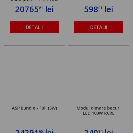
20765
lei
598
lei
81
01
DETALII
DETALII
ASP Bundle - Full (SW)
Modul dimare becuri
LED 100W RCRL
24291
lei
240
lei
65
14