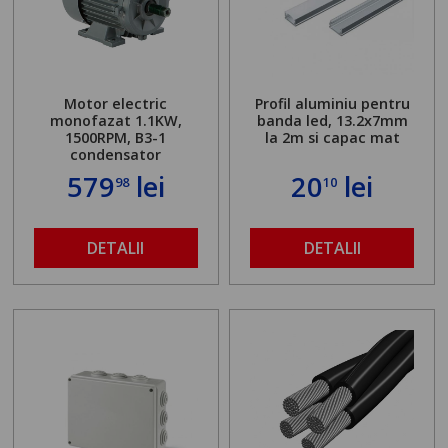
Motor electric
Profil aluminiu pentru
monofazat 1.1KW,
banda led, 13.2x7mm
1500RPM, B3-1
la 2m si capac mat
condensator
579
lei
20
lei
98
10
DETALII
DETALII