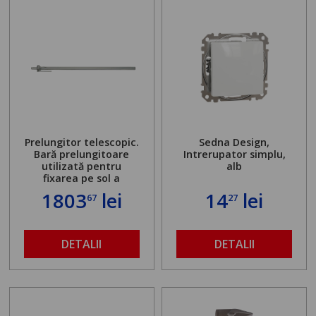
Prelungitor telescopic.
Sedna Design,
Bară prelungitoare
Intrerupator simplu,
utilizată pentru
alb
fixarea pe sol a
standului mașinii de
1803
lei
14
lei
67
27
găurit în locul
buloanelor de
ancorare. Greutate
maximă admisă de 500
DETALII
DETALII
kg și înălțime reglabilă
de la 1,8 la 2,9 m