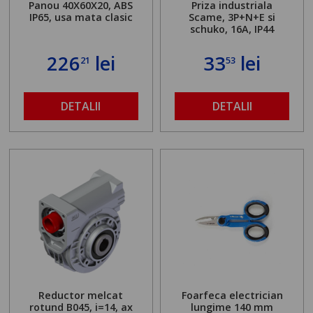
Panou 40X60X20, ABS
Priza industriala
IP65, usa mata clasic
Scame, 3P+N+E si
schuko, 16A, IP44
226
lei
33
lei
21
53
DETALII
DETALII
Reductor melcat
Foarfeca electrician
rotund B045, i=14, ax
lungime 140 mm