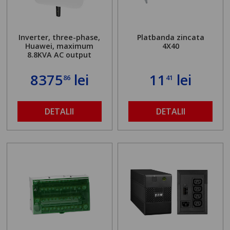
Inverter, three-phase,
Platbanda zincata
Huawei, maximum
4X40
8.8KVA AC output
8375
lei
11
lei
86
41
DETALII
DETALII