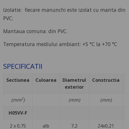
Izolatie: fiecare manunchi este izolat cu manta din
PVC;
Mantaua comuna: din PVC.
Temperatura mediului ambiant: +5 °C la +70 °C
SPECIFICATII
Sectiunea
Culoarea
Diametrul
Constructia
exterior
c
2
(mm
)
(mm)
(mm)
H05VV-F
2 x 0,75
alb
7,2
24x0,21