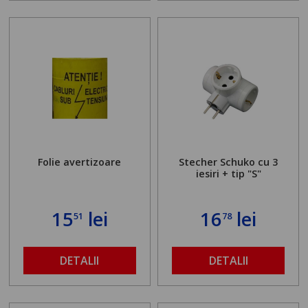
Folie avertizoare
Stecher Schuko cu 3
iesiri + tip "S"
15
lei
16
lei
51
78
DETALII
DETALII