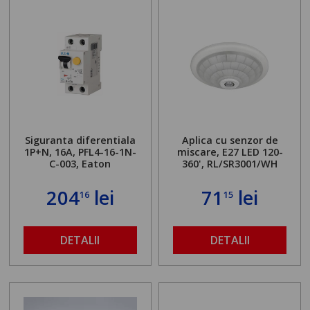
Siguranta diferentiala
Aplica cu senzor de
1P+N, 16A, PFL4-16-1N-
miscare, E27 LED 120-
C-003, Eaton
360', RL/SR3001/WH
204
lei
71
lei
16
15
DETALII
DETALII