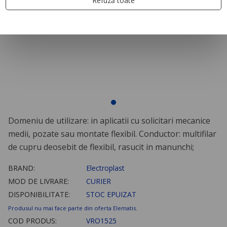
Refuză toate
Domeniu de utilizare: in aplicatii cu solicitari mecanice
medii, pozate sau montate flexibil. Conductor: multifilar
de cupru deosebit de flexibil, rasucit in manunchi;
BRAND:
Electroplast
MOD DE LIVRARE:
CURIER
DISPONIBILITATE:
STOC EPUIZAT
Produsul nu mai face parte din oferta Elematis.
COD PRODUS:
VRO1525