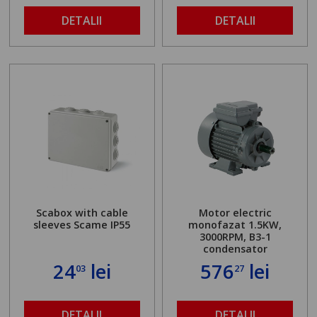
DETALII
DETALII
Scabox with cable
Motor electric
sleeves Scame IP55
monofazat 1.5KW,
3000RPM, B3-1
condensator
24
lei
576
lei
03
27
DETALII
DETALII