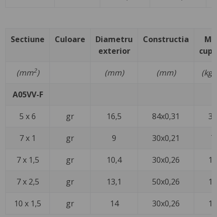
Sectiune
Culoare
Diametru
Constructia
Ma
exterior
cupr
2
(mm
)
(mm)
(mm)
(kg/
A05VV-F
5 x 6
gr
16,5
84x0,31
3
7 x 1
gr
9
30x0,21
7
7 x 1,5
gr
10,4
30x0,26
1
7 x 2,5
gr
13,1
50x0,26
1
10 x 1,5
gr
14
30x0,26
1