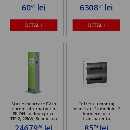
60
lei
6308
lei
61
94
DETALII
DETALII
Statie incarcare EV in
Cofret cu montaj
curent alternativ tip
incastrat, 24 module, 2
PILON cu doua prize
borniere, usa
TIP 2, 22kW, Scame, cu
transparenta
server local
24679
lei
85
lei
20
74