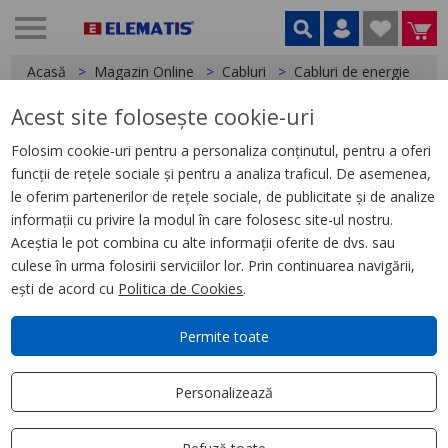
Acasă
Magazin Online
Cabluri
Cabluri de energie
Acest site folosește cookie-uri
< Cabluri de energie
Folosim cookie-uri pentru a personaliza conținutul, pentru a oferi
funcții de rețele sociale și pentru a analiza traficul. De asemenea,
Cablu A05VV-F 4 G 6, alb
le oferim partenerilor de rețele sociale, de publicitate și de analize
informații cu privire la modul în care folosesc site-ul nostru.
Aceștia le pot combina cu alte informații oferite de dvs. sau
culese în urma folosirii serviciilor lor. Prin continuarea navigării,
ești de acord cu
Politica de Cookies
.
Permite toate
Personalizează