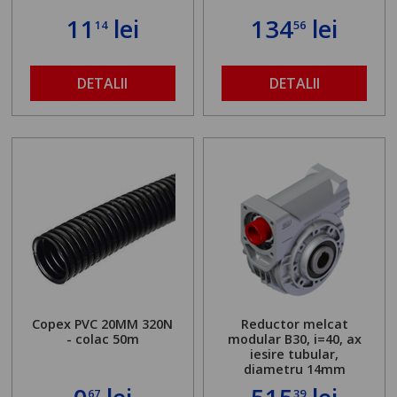
11
lei
134
lei
14
56
DETALII
DETALII
Copex PVC 20MM 320N
Reductor melcat
- colac 50m
modular B30, i=40, ax
iesire tubular,
diametru 14mm
67
39