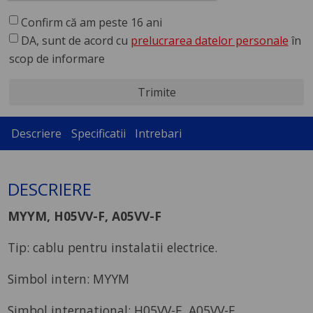
Confirm că am peste 16 ani
DA, sunt de acord cu
prelucrarea datelor personale
în
scop de informare
Trimite
Descriere
Specificatii
Intrebari
DESCRIERE
MYYM, H05VV-F, A05VV-F
Tip: cablu pentru instalatii electrice.
Simbol intern: MYYM
Simbol international: H05VV-F, A05VV-F