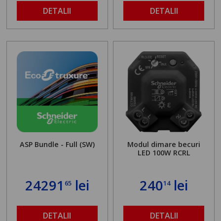
DETALII
DETALII
ASP Bundle - Full (SW)
Modul dimare becuri
LED 100W RCRL
24291
lei
240
lei
65
14
DETALII
DETALII