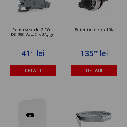
Releu si soclu 2 CO -
Potentiometru 10K
DC 230 Vac, 2 x 8A, gri
41
lei
135
lei
76
88
DETALII
DETALII