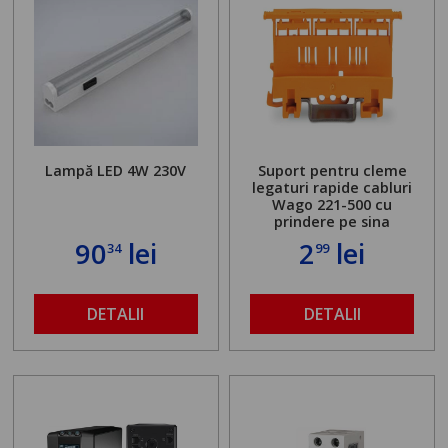
Lampă LED 4W 230V
Suport pentru cleme
legaturi rapide cabluri
Wago 221-500 cu
prindere pe sina
90
lei
2
lei
34
99
DETALII
DETALII