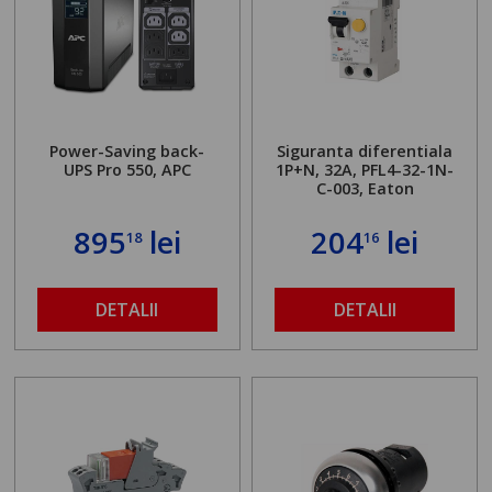
Power-Saving back-
Siguranta diferentiala
UPS Pro 550, APC
1P+N, 32A, PFL4-32-1N-
C-003, Eaton
895
lei
204
lei
18
16
DETALII
DETALII