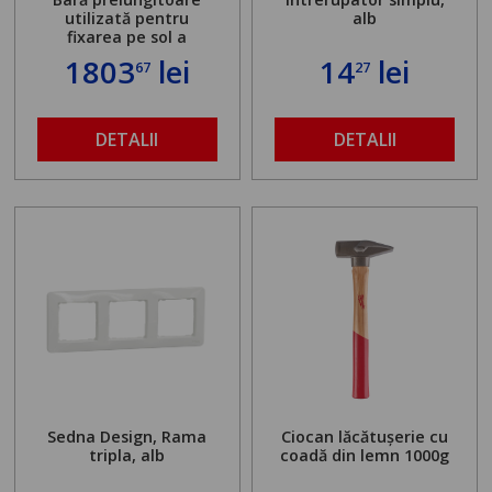
utilizată pentru
alb
fixarea pe sol a
standului mașinii de
1803
lei
14
lei
67
27
găurit în locul
buloanelor de
ancorare. Greutate
maximă admisă de 500
DETALII
DETALII
kg și înălțime reglabilă
de la 1,8 la 2,9 m
Sedna Design, Rama
Ciocan lăcătușerie cu
tripla, alb
coadă din lemn 1000g