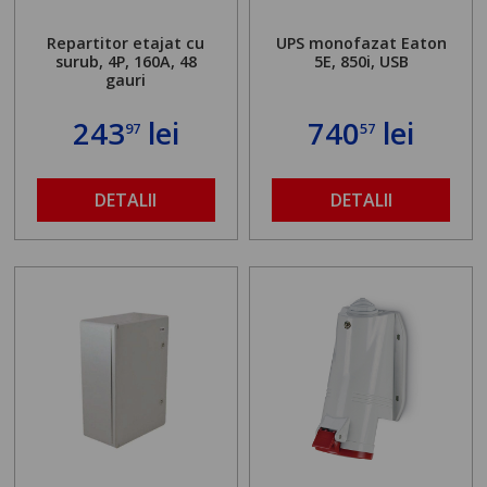
Repartitor etajat cu
UPS monofazat Eaton
surub, 4P, 160A, 48
5E, 850i, USB
gauri
243
lei
740
lei
97
57
DETALII
DETALII