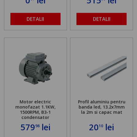
0
lei
515
lei
DETALII
DETALII
Motor electric
Profil aluminiu pentru
monofazat 1.1KW,
banda led, 13.2x7mm
1500RPM, B3-1
la 2m si capac mat
condensator
579
lei
20
lei
98
10