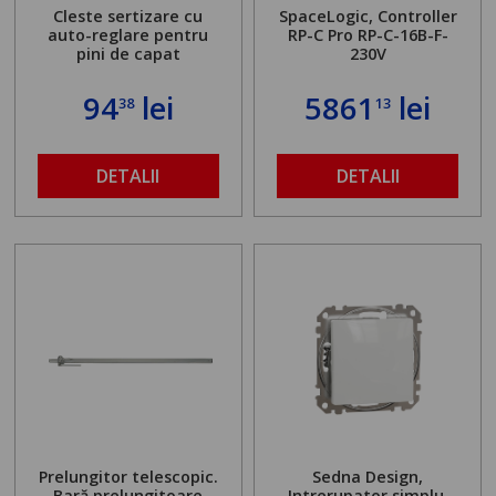
Cleste sertizare cu
SpaceLogic, Controller
auto-reglare pentru
RP-C Pro RP-C-16B-F-
pini de capat
230V
94
lei
5861
lei
38
13
DETALII
DETALII
Prelungitor telescopic.
Sedna Design,
Bară prelungitoare
Intrerupator simplu,