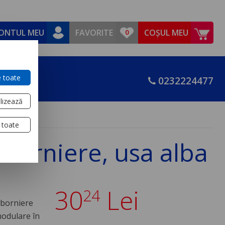
ONTUL MEU
FAVORITE
COȘUL MEU
 toate
0232224477
lizează
 toate
 borniere, usa alba
30
Lei
24
 borniere
modulare în