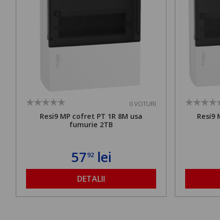
0 VOTURI
Resi9 MP cofret PT 1R 8M usa
Resi9 
fumurie 2TB
57
lei
92
DETALII