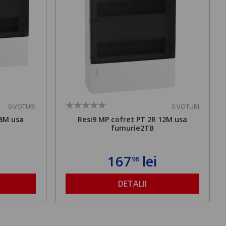
0 VOTURI
0 VOTURI
18M usa
Resi9 MP cofret PT 2R 12M usa
fumurie2TB
167
lei
98
DETALII