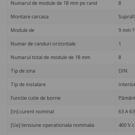
Numarul de module de 18 mm pe rand
8
Montare carcasa
Supraf
Module de
9 mm 1
Numar de randuri orizontale
1
Numarul total de module de 18 mm
8
Tip de sina
DIN
Tip de instalare
Interio
Functie cutie de borne
Pământ
[In] curent nominal
63 A 63
[Ue] tensiune operationala nominala
400 V c.