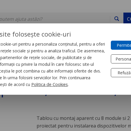
C
site folosește cookie-uri
ookie-uri pentru a personaliza conținutul, pentru a oferi
Permite
DE STOC
SERVICII
DEVINO PARTENER
CONTACT
e rețele sociale și pentru a analiza traficul. De asemenea,
partenerilor de rețele sociale, de publicitate și de
Persona
formații cu privire la modul în care folosesc site-ul
e cu montaj aparent
ceștia le pot combina cu alte informații oferite de dvs.
Refuză
 în urma folosirii serviciilor lor. Prin continuarea
parent, 8 module, 2
, ești de acord cu
Politica de Cookies
.
Tablou cu montaj aparent cu 8 module si 2
proiectat pentru instalarea dispozitivelor 