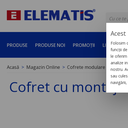
Acest 
Folosim c
PRODUSE
PRODUSE NOI
PROMOȚII
LICHIDĂRI 
funcții d
le oferim 
analize in
Acasă
Magazin Online
Cofrete modulare
Cofret
nostru. A
sau culese
Cofret cu montaj a
navigării