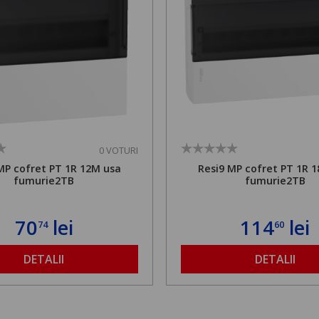
0 VOTURI
MP cofret PT 1R 12M usa
Resi9 MP cofret PT 1R 
fumurie2TB
fumurie2TB
70
lei
114
lei
74
60
DETALII
DETALII