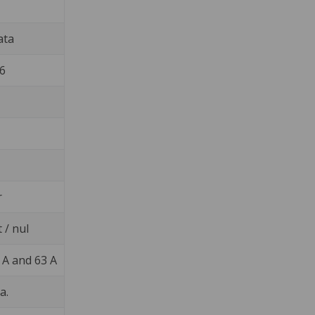
ata
6
r
 / nul
 A and 63 A
a.