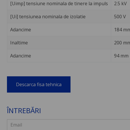
[Uimp] tensiune nominala de tinere la impuls
2.5 kV
[Ui] tensiunea nominala de izolatie
500 V
Adancime
184 mm
Inaltime
200 mm
Adancime
94 mm 
Descarca fisa tehnica
ÎNTREBĂRI