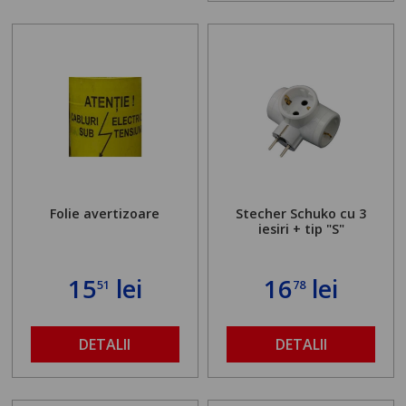
Folie avertizoare
Stecher Schuko cu 3
iesiri + tip "S"
15
lei
16
lei
51
78
DETALII
DETALII