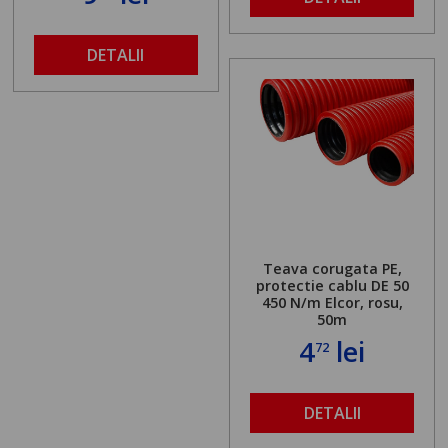
DETALII
Teava corugata PE,
protectie cablu DE 50
450 N/m Elcor, rosu,
50m
4
lei
72
DETALII