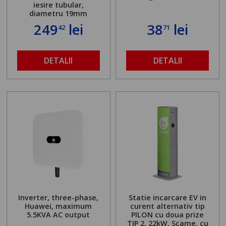
iesire tubular,
diametru 19mm
249
lei
38
lei
42
71
DETALII
DETALII
Inverter, three-phase,
Statie incarcare EV in
Huawei, maximum
curent alternativ tip
5.5KVA AC output
PILON cu doua prize
TIP 2, 22kW, Scame, cu