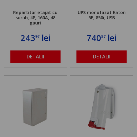
Repartitor etajat cu
UPS monofazat Eaton
surub, 4P, 160A, 48
5E, 850i, USB
gauri
243
lei
740
lei
97
57
DETALII
DETALII