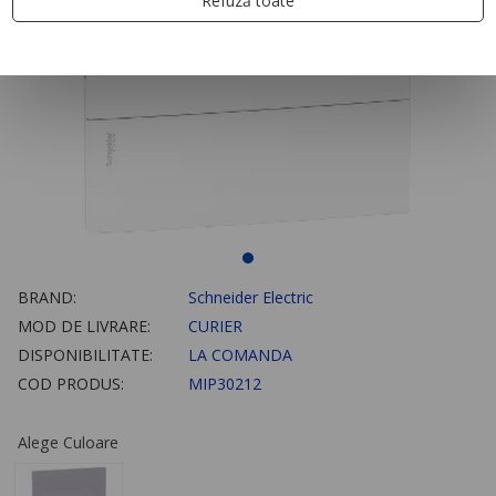
Refuză toate
BRAND:
Schneider Electric
MOD DE LIVRARE:
CURIER
DISPONIBILITATE:
LA COMANDA
COD PRODUS:
MIP30212
Alege Culoare