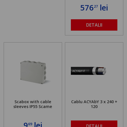
576
lei
27
DETALII
Scabox with cable
Cablu ACYAbY 3 x 240 +
sleeves IP55 Scame
120
9
lei
69
DETALII