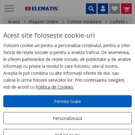
Acasă
Magazin Online
Cofrete modulare
Cofrete cu m
Acest site folosește cookie-uri
< Cofrete cu montaj incastrat
Folosim cookie-uri pentru a personaliza conținutul, pentru a oferi
funcții de rețele sociale și pentru a analiza traficul. De asemenea,
Resi9 MP parte frontala alba
le oferim partenerilor de rețele sociale, de publicitate și de analize
cofret ST 2R 12M
informații cu privire la modul în care folosesc site-ul nostru.
Aceștia le pot combina cu alte informații oferite de dvs. sau
culese în urma folosirii serviciilor lor. Prin continuarea navigării,
ești de acord cu
Politica de Cookies
.
Permite toate
Personalizează