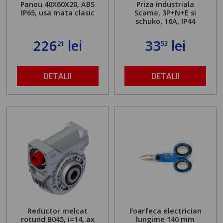
Panou 40X60X20, ABS
Priza industriala
IP65, usa mata clasic
Scame, 3P+N+E si
schuko, 16A, IP44
226
lei
33
lei
21
53
DETALII
DETALII
Reductor melcat
Foarfeca electrician
rotund B045, i=14, ax
lungime 140 mm