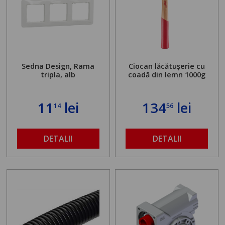
Sedna Design, Rama
Ciocan lăcătușerie cu
tripla, alb
coadă din lemn 1000g
11
lei
134
lei
14
56
DETALII
DETALII