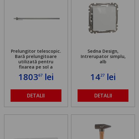
Prelungitor telescopic.
Sedna Design,
Bară prelungitoare
Intrerupator simplu,
utilizată pentru
alb
fixarea pe sol a
standului mașinii de
1803
lei
14
lei
67
27
găurit în locul
buloanelor de
ancorare. Greutate
maximă admisă de 500
DETALII
DETALII
kg și înălțime reglabilă
de la 1,8 la 2,9 m