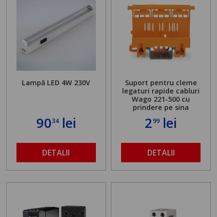
Lampă LED 4W 230V
Suport pentru cleme
legaturi rapide cabluri
Wago 221-500 cu
prindere pe sina
90
lei
2
lei
34
99
DETALII
DETALII