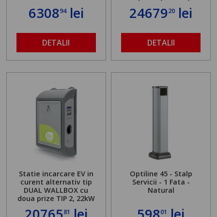
server local
6308
lei
24679
lei
94
20
DETALII
DETALII
Statie incarcare EV in
Optiline 45 - Stalp
curent alternativ tip
Servicii - 1 Fata -
DUAL WALLBOX cu
Natural
doua prize TIP 2, 22kW
20765
lei
598
lei
81
01