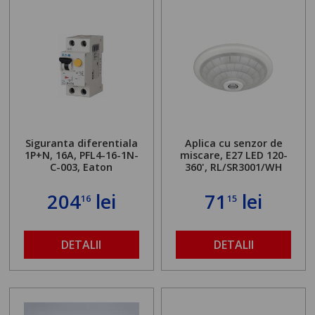
Siguranta diferentiala
Aplica cu senzor de
1P+N, 16A, PFL4-16-1N-
miscare, E27 LED 120-
C-003, Eaton
360', RL/SR3001/WH
204
lei
71
lei
16
15
DETALII
DETALII