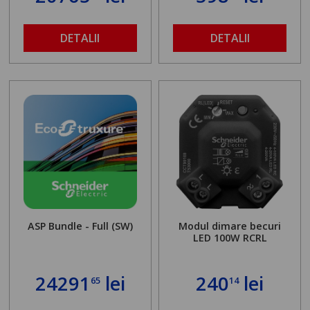
DETALII
DETALII
ASP Bundle - Full (SW)
Modul dimare becuri
LED 100W RCRL
24291
lei
240
lei
65
14