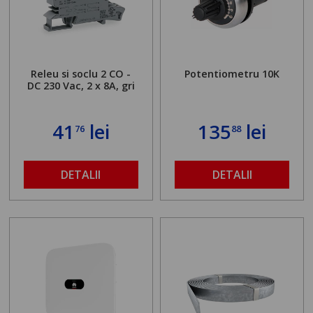
Releu si soclu 2 CO -
Potentiometru 10K
DC 230 Vac, 2 x 8A, gri
41
lei
135
lei
76
88
DETALII
DETALII