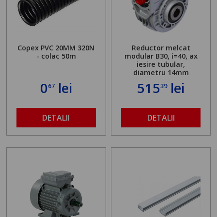
Copex PVC 20MM 320N
Reductor melcat
- colac 50m
modular B30, i=40, ax
iesire tubular,
diametru 14mm
0
lei
515
lei
67
39
DETALII
DETALII