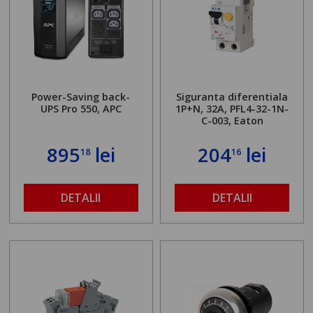
Power-Saving back-
Siguranta diferentiala
UPS Pro 550, APC
1P+N, 32A, PFL4-32-1N-
C-003, Eaton
895
lei
204
lei
18
16
DETALII
DETALII