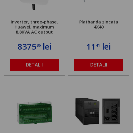
Inverter, three-phase,
Platbanda zincata
Huawei, maximum
4X40
8.8KVA AC output
8375
lei
11
lei
86
41
DETALII
DETALII